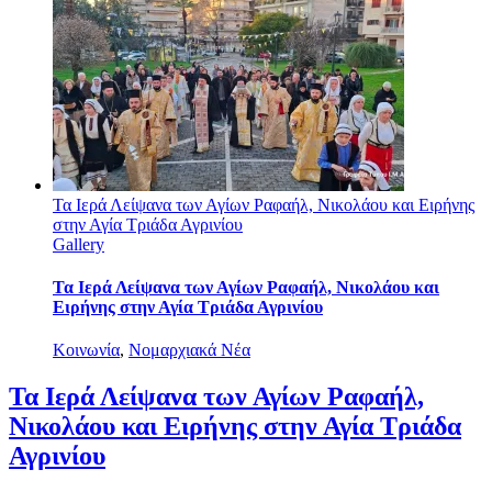
Τα Ιερά Λείψανα των Αγίων Ραφαήλ, Νικολάου και Ειρήνης
στην Αγία Τριάδα Αγρινίου
Gallery
Τα Ιερά Λείψανα των Αγίων Ραφαήλ, Νικολάου και
Ειρήνης στην Αγία Τριάδα Αγρινίου
Κοινωνία
,
Νομαρχιακά Νέα
Τα Ιερά Λείψανα των Αγίων Ραφαήλ,
Νικολάου και Ειρήνης στην Αγία Τριάδα
Αγρινίου