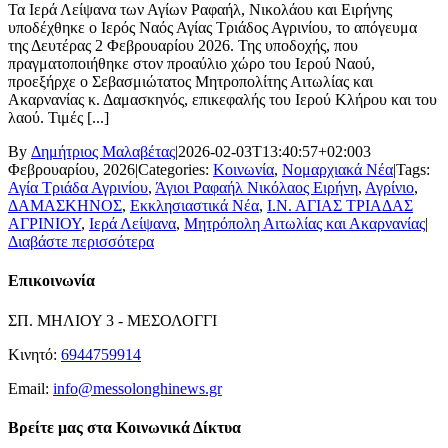
Τα Ιερά Λείψανα των Αγίων Ραφαήλ, Νικολάου και Ειρήνης
υποδέχθηκε ο Ιερός Ναός Αγίας Τριάδος Αγρινίου, το απόγευμα
της Δευτέρας 2 Φεβρουαρίου 2026. Της υποδοχής, που
πραγματοποιήθηκε στον προαύλιο χώρο του Ιερού Ναού,
προεξήρχε ο Σεβασμιώτατος Μητροπολίτης Αιτωλίας και
Ακαρνανίας κ. Δαμασκηνός, επικεφαλής του Ιερού Κλήρου και του
λαού. Τιμές [...]
By
Δημήτριος Μαλαβέτας
|
2026-02-03T13:40:57+02:00
3
Φεβρουαρίου, 2026
|
Categories:
Κοινωνία
,
Νομαρχιακά Νέα
|
Tags:
Αγία Τριάδα Αγρινίου
,
Άγιοι Ραφαήλ Νικόλαος Ειρήνη
,
Αγρίνιο
,
ΔΑΜΑΣΚΗΝΟΣ
,
Εκκλησιαστικά Νέα
,
Ι.Ν. ΑΓΙΑΣ ΤΡΙΑΔΑΣ
ΑΓΡΙΝΙΟΥ
,
Ιερά Λείψανα
,
Μητρόπολη Αιτωλίας και Ακαρνανίας
|
Διαβάστε περισσότερα
Επικοινωνία
ΣΠ. ΜΗΛΙΟΥ 3 - ΜΕΣΟΛΟΓΓΙ
Κινητό:
6944759914
Email:
info@messolonghinews.gr
Βρείτε μας στα Κοινωνικά Δίκτυα