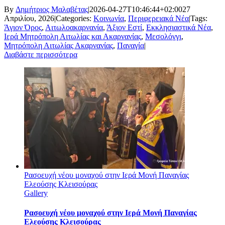
By
Δημήτριος Μαλαβέτας
|
2026-04-27T10:46:44+02:00
27
Απριλίου, 2026
|
Categories:
Κοινωνία
,
Περιφερειακά Νέα
|
Tags:
Άγιον Όρος
,
Αιτωλοακαρνανία
,
Άξιον Εστί
,
Εκκλησιαστικά Νέα
,
Ιερά Μητρόπολη Αιτωλίας και Ακαρνανίας
,
Μεσολόγγι
,
Μητρόπολη Αιτωλίας Ακαρνανίας
,
Παναγία
|
Διαβάστε περισσότερα
Ρασοευχή νέου μοναχού στην Ιερά Μονή Παναγίας
Ελεούσης Κλεισούρας
Gallery
Ρασοευχή νέου μοναχού στην Ιερά Μονή Παναγίας
Ελεούσης Κλεισούρας