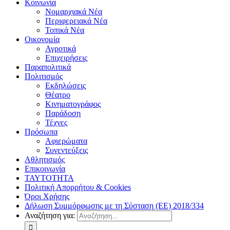
Κοινωνία
Νομαρχιακά Νέα
Περιφερειακά Νέα
Τοπικά Νέα
Οικονομία
Αγροτικά
Επιχειρήσεις
Παραπολιτικά
Πολιτισμός
Εκδηλώσεις
Θέατρο
Κινηματογράφος
Παράδοση
Τέχνες
Πρόσωπα
Αφιερώματα
Συνεντεύξεις
Αθλητισμός
Επικοινωνία
ΤΑΥΤΟΤΗΤΑ
Πολιτική Απορρήτου & Cookies
Όροι Χρήσης
Δήλωση Συμμόρφωσης με τη Σύσταση (ΕΕ) 2018/334
Αναζήτηση για: