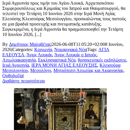
Ιερά Αγρυπνία προς τιμήν του Αγίου Λουκά, Αρχιεπισκόπου
Συμφερουπόλεως και Κριμαίας του Ιατρού και Θαυματουργού, θα
τελεστεί την Τετάρτη 10 Ιουνίου 2026 στην Ιερά Μονή Αγίας
Ελεούσης Κλεισούρας Μεσολογγίου, προσκαλώντας τους πιστούς
σε μια βραδιά προσευχής και πνευματικής κατάνυξης.
Συγκεκριμένα, η Ιερά Αγρυπνία θα πραγματοποιηθεί την Τετάρτη
10 Ιουνίου 2026, [...]
By
Δημήτριος Μαλαβέτας
|
2026-06-08T11:05:20+02:00
8 Ιουνίου,
2026
|
Categories:
Κοινωνία
,
Νομαρχιακά Νέα
|
Tags:
ΑΓΙΑ
ΕΛΕΟΥΣΑ
,
Άγιος Λουκάς
,
Άγιος Λουκάς ο Ιατρός
,
Αιτωλοακαρνανία
,
Εκκλησιαστικά Νέα
,
θρησκευτικές εκδηλώσεις
,
Ιερά Αγρυπνία
,
ΙΕΡΑ ΜΟΝΗ ΑΓΙΑΣ ΕΛΕΟΥΣΗΣ
,
Κλεισούρα
Μεσολογγίου
,
Μεσολόγγι
,
Μητρόπολη Αιτωλίας και Ακαρνανίας
,
Ορθοδοξία
|
Διαβάστε περισσότερα