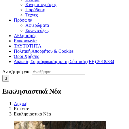
Κινηματογράφος
Παράδοση
Τέχνες
Πρόσωπα
Αφιερώματα
Συνεντεύξεις
Αθλητισμός
Επικοινωνία
ΤΑΥΤΟΤΗΤΑ
Πολιτική Απορρήτου & Cookies
Όροι Χρήσης
Δήλωση Συμμόρφωσης με τη Σύσταση (ΕΕ) 2018/334
Αναζήτηση για:
Εκκλησιαστικά Νέα
Αρχική
Ετικέτα:
Εκκλησιαστικά Νέα