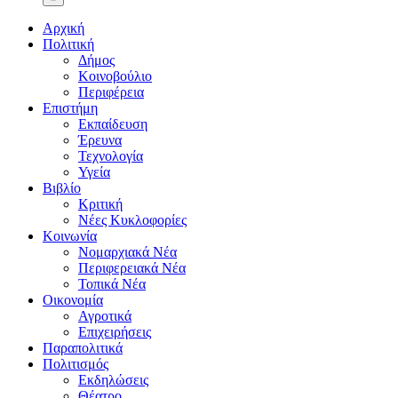
Αρχική
Πολιτική
Δήμος
Κοινοβούλιο
Περιφέρεια
Επιστήμη
Εκπαίδευση
Έρευνα
Τεχνολογία
Υγεία
Βιβλίο
Κριτική
Νέες Κυκλοφορίες
Κοινωνία
Νομαρχιακά Νέα
Περιφερειακά Νέα
Τοπικά Νέα
Οικονομία
Αγροτικά
Επιχειρήσεις
Παραπολιτικά
Πολιτισμός
Εκδηλώσεις
Θέατρο