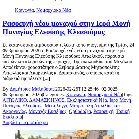
Κοινωνία
,
Νομαρχιακά Νέα
Ρασοευχή νέου μοναχού στην Ιερά Μονή
Παναγίας Ελεούσης Κλεισούρας
Σε κατανυκτική ατμόσφαιρα τελέστηκε το απόγευμα της Τρίτης 24
Φεβρουαρίου 2026 η Ρασοευχή ενός νέου μοναχού στην Ιερά
Μονή Παναγίας Ελεούσης Κλεισούρας Αιτωλικού, παρουσία
πιστών και κληρικών της περιοχής. Της ακολουθίας του Μεγάλου
Αποδείπνου χοροστάτησε ο Σεβασμιώτατος Μητροπολίτης
Αιτωλίας και Ακαρνανίας κ. Δαμασκηνός, ο οποίος κατά τη
διάρκειά της τέλεσε [...]
By
Δημήτριος Μαλαβέτας
|
2026-02-25T12:25:46+02:00
25
Φεβρουαρίου, 2026
|
Categories:
Κοινωνία
,
Νομαρχιακά Νέα
|
Tags:
ΑΙΤΩΛΙΚΟ
,
ΔΑΜΑΣΚΗΝΟΣ
,
Εκκλησιαστικά Νέα
,
Ιερά Μονή
Παναγίας Ελεούσης
,
Μεσολόγγι
,
Μητρόπολη Αιτωλίας και
Ακαρνανίας
,
Μοναχός Ευσέβιος
,
Ορθοδοξία
,
Ρασοευχή
,
Τοπική
Εκκλησία
|
Διαβάστε περισσότερα