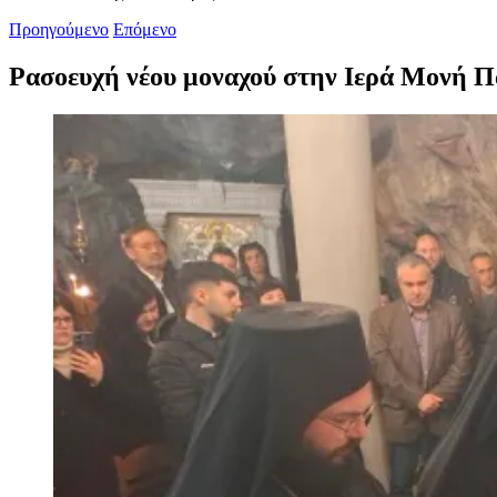
Προηγούμενο
Επόμενο
Ρασοευχή νέου μοναχού στην Ιερά Μονή Π
Προβολή
μεγαλύτερης
εικόνας