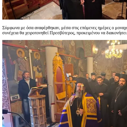
Σύμφωνα με όσα αναφέρθηκαν, μέσα στις επόμενες ημέρες ο μοναχός
συνέχεια θα χειροτονηθεί Πρεσβύτερος, προκειμένου να διακονήσει 