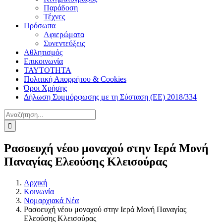
Παράδοση
Τέχνες
Πρόσωπα
Αφιερώματα
Συνεντεύξεις
Αθλητισμός
Επικοινωνία
ΤΑΥΤΟΤΗΤΑ
Πολιτική Απορρήτου & Cookies
Όροι Χρήσης
Δήλωση Συμμόρφωσης με τη Σύσταση (ΕΕ) 2018/334
Αναζήτηση
για:
Ρασοευχή νέου μοναχού στην Ιερά Μονή
Παναγίας Ελεούσης Κλεισούρας
Αρχική
Κοινωνία
Νομαρχιακά Νέα
Ρασοευχή νέου μοναχού στην Ιερά Μονή Παναγίας
Ελεούσης Κλεισούρας