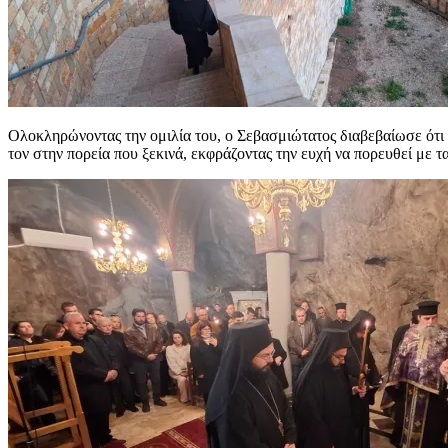
Ολοκληρώνοντας την ομιλία του, ο Σεβασμιώτατος διαβεβαίωσε ότι 
τον στην πορεία που ξεκινά, εκφράζοντας την ευχή να πορευθεί με 