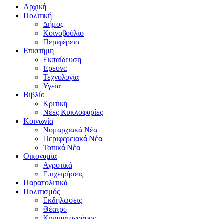
Αρχική
Πολιτική
Δήμος
Κοινοβούλιο
Περιφέρεια
Επιστήμη
Εκπαίδευση
Έρευνα
Τεχνολογία
Υγεία
Βιβλίο
Κριτική
Νέες Κυκλοφορίες
Κοινωνία
Νομαρχιακά Νέα
Περιφερειακά Νέα
Τοπικά Νέα
Οικονομία
Αγροτικά
Επιχειρήσεις
Παραπολιτικά
Πολιτισμός
Εκδηλώσεις
Θέατρο
Κινηματογράφος