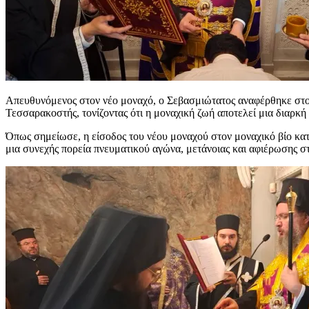
Απευθυνόμενος στον νέο μοναχό, ο Σεβασμιώτατος αναφέρθηκε στον
Τεσσαρακοστής, τονίζοντας ότι η μοναχική ζωή αποτελεί μια διαρκή
Όπως σημείωσε, η είσοδος του νέου μοναχού στον μοναχικό βίο κατά
μια συνεχής πορεία πνευματικού αγώνα, μετάνοιας και αφιέρωσης σ