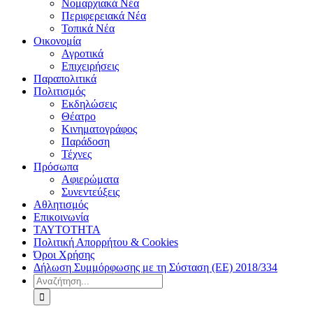
Νομαρχιακά Νέα
Περιφερειακά Νέα
Τοπικά Νέα
Οικονομία
Αγροτικά
Επιχειρήσεις
Παραπολιτικά
Πολιτισμός
Εκδηλώσεις
Θέατρο
Κινηματογράφος
Παράδοση
Τέχνες
Πρόσωπα
Αφιερώματα
Συνεντεύξεις
Αθλητισμός
Επικοινωνία
ΤΑΥΤΟΤΗΤΑ
Πολιτική Απορρήτου & Cookies
Όροι Χρήσης
Δήλωση Συμμόρφωσης με τη Σύσταση (ΕΕ) 2018/334
Αναζήτηση
για: