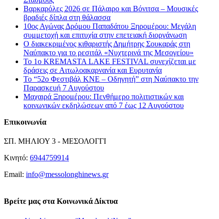
Βαρκαρόλες 2026 σε Πάλαιρο και Βόνιτσα – Μουσικές
βραδιές δίπλα στη θάλασσα
10ος Αγώνας Δρόμου Παπαδάτου Ξηρομέρου: Μεγάλη
συμμετοχή και επιτυχία στην επετειακή διοργάνωση
Ο διακεκριμένος κιθαριστής Δημήτρης Σουκαράς στη
Ναύπακτο για το ρεσιτάλ «Νυχτερινά της Μεσογείου»
Το 1ο KREMASTA LAKE FESTIVAL συνεχίζεται με
δράσεις σε Αιτωλοακαρνανία και Ευρυτανία
Το “52ο Φεστιβάλ ΚΝΕ – Οδηγητή” στη Ναύπακτο την
Παρασκευή 7 Αυγούστου
Μαχαιρά Ξηρομέρου: Πενθήμερο πολιτιστικών και
κοινωνικών εκδηλώσεων από 7 έως 12 Αυγούστου
Επικοινωνία
ΣΠ. ΜΗΛΙΟΥ 3 - ΜΕΣΟΛΟΓΓΙ
Κινητό:
6944759914
Email:
info@messolonghinews.gr
Βρείτε μας στα Κοινωνικά Δίκτυα