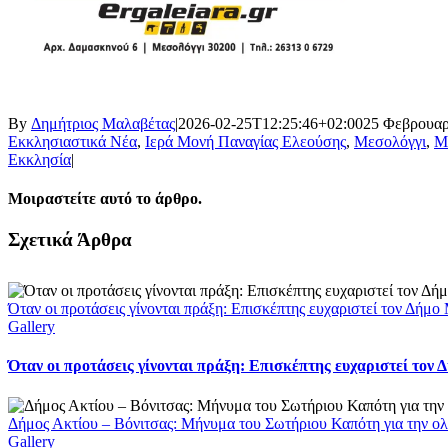
By
Δημήτριος Μαλαβέτας
|
2026-02-25T12:25:46+02:00
25 Φεβρουαρ
Εκκλησιαστικά Νέα
,
Ιερά Μονή Παναγίας Ελεούσης
,
Μεσολόγγι
,
Μ
Εκκλησία
|
Μοιραστείτε αυτό το άρθρο.
Facebook
X
LinkedIn
WhatsApp
Email
Σχετικά Άρθρα
Όταν οι προτάσεις γίνονται πράξη: Επισκέπτης ευχαριστεί τον Δήμ
Gallery
Όταν οι προτάσεις γίνονται πράξη: Επισκέπτης ευχαριστεί τον
Δήμος Ακτίου – Βόνιτσας: Μήνυμα του Σωτήριου Καπότη για την ολ
Gallery