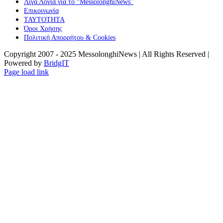
Λίγα Λόγια για το “MessolonghiNews”
Επικοινωνία
ΤΑΥΤΟΤΗΤΑ
Όροι Χρήσης
Πολιτική Απορρήτου & Cookies
Copyright 2007 - 2025 MessolonghiNews | All Rights Reserved |
Powered by
BridgIT
YouTube
Facebook
Instagram
Page load link
Go
to
Top