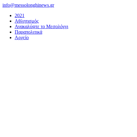
Μετάβαση
info@messolonghinews.gr
στο
2021
περιεχόμενο
Αθλητισμός
Ανακαλύψτε το Μεσολόγγι
Παραπολιτικά
Αρχείο