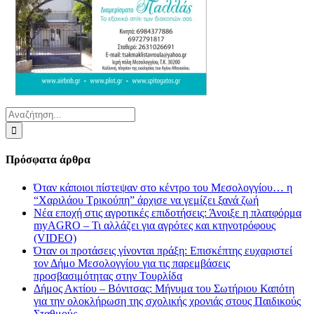
Αναζήτηση
για:
Πρόσφατα άρθρα
Όταν κάποιοι πίστεψαν στο κέντρο του Μεσολογγίου… η
“Χαριλάου Τρικούπη” άρχισε να γεμίζει ξανά ζωή
Νέα εποχή στις αγροτικές επιδοτήσεις: Άνοιξε η πλατφόρμα
myAGRO – Τι αλλάζει για αγρότες και κτηνοτρόφους
(VIDEO)
Όταν οι προτάσεις γίνονται πράξη: Επισκέπτης ευχαριστεί
τον Δήμο Μεσολογγίου για τις παρεμβάσεις
προσβασιμότητας στην Τουρλίδα
Δήμος Ακτίου – Βόνιτσας: Μήνυμα του Σωτήριου Καπότη
για την ολοκλήρωση της σχολικής χρονιάς στους Παιδικούς
Σταθμούς