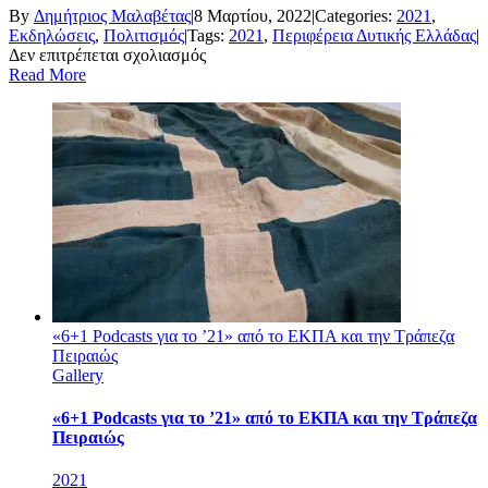
By
Δημήτριος Μαλαβέτας
|
8 Μαρτίου, 2022
|
Categories:
2021
,
Εκδηλώσεις
,
Πολιτισμός
|
Tags:
2021
,
Περιφέρεια Δυτικής Ελλάδας
|
στο
Δεν επιτρέπεται σχολιασμός
ΠΑΤΡΑ:
Read More
Παρουσιάζεται
ο
επετειακός
τόμος
«Απάνθισμα
Ιστορικών
και
Κλέφτικων
Δημοτικών
Τραγουδιών
στη
Δυτική
Ελλάδα»
«6+1 Podcasts για το ’21» από το ΕΚΠΑ και την Τράπεζα
Πειραιώς
Gallery
«6+1 Podcasts για το ’21» από το ΕΚΠΑ και την Τράπεζα
Πειραιώς
2021