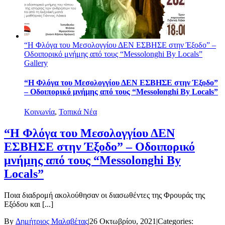
“Η Φλόγα του Μεσολογγίου ΔΕΝ ΕΣΒΗΣΕ στην Έξοδο” –
Οδοιπορικό μνήμης από τους “Messolonghi By Locals”
Gallery
“Η Φλόγα του Μεσολογγίου ΔΕΝ ΕΣΒΗΣΕ στην Έξοδο”
– Οδοιπορικό μνήμης από τους “Messolonghi By Locals”
Κοινωνία
,
Τοπικά Νέα
“Η Φλόγα του Μεσολογγίου ΔΕΝ
ΕΣΒΗΣΕ στην Έξοδο” – Οδοιπορικό
μνήμης από τους “Messolonghi By
Locals”
Ποια διαδρομή ακολούθησαν οι διασωθέντες της Φρουράς της
Εξόδου και [...]
By
Δημήτριος Μαλαβέτας
|
26 Οκτωβρίου, 2021
|
Categories: