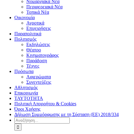
Νομαρχιακά Νέα
Περιφερειακά Νέα
Τοπικά Νέα
Οικονομία
Αγροτικά
Επιχειρήσεις
Παραπολιτικά
Πολιτισμός
Εκδηλώσεις
Θέατρο
Κινηματογράφος
Παράδοση
Τέχνες
Πρόσωπα
Αφιερώματα
Συνεντεύξεις
Αθλητισμός
Επικοινωνία
ΤΑΥΤΟΤΗΤΑ
Πολιτική Απορρήτου & Cookies
Όροι Χρήσης
Δήλωση Συμμόρφωσης με τη Σύσταση (ΕΕ) 2018/334
Αναζήτηση
για: