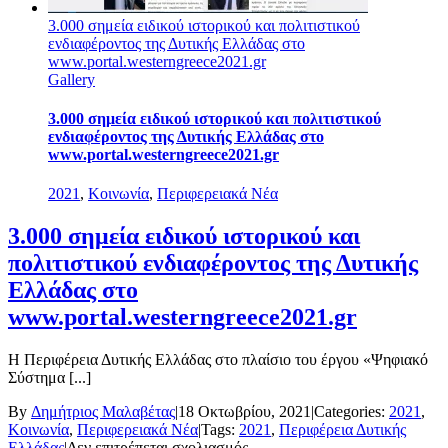
χρόνια
της
3.000 σημεία ειδικού ιστορικού και πολιτιστικού
Επανάστασης”
ενδιαφέροντος της Δυτικής Ελλάδας στο
www.portal.westerngreece2021.gr
Gallery
3.000 σημεία ειδικού ιστορικού και πολιτιστικού
ενδιαφέροντος της Δυτικής Ελλάδας στο
www.portal.westerngreece2021.gr
2021
,
Κοινωνία
,
Περιφερειακά Νέα
3.000 σημεία ειδικού ιστορικού και
πολιτιστικού ενδιαφέροντος της Δυτικής
Ελλάδας στο
www.portal.westerngreece2021.gr
Η Περιφέρεια Δυτικής Ελλάδας στο πλαίσιο του έργου «Ψηφιακό
Σύστημα [...]
By
Δημήτριος Μαλαβέτας
|
18 Οκτωβρίου, 2021
|
Categories:
2021
,
Κοινωνία
,
Περιφερειακά Νέα
|
Tags:
2021
,
Περιφέρεια Δυτικής
στο
Ελλάδας
|
Δεν επιτρέπεται σχολιασμός