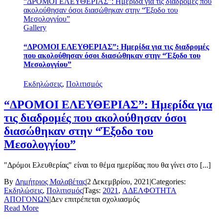
“ΔΡΟΜΟΙ ΕΛΕΥΘΕΡΙΑΣ”: Ημερίδα για τις διαδρομές που
ακολούθησαν όσοι διασώθηκαν στην “Έξοδο του
Μεσολογγίου”
Gallery
“ΔΡΟΜΟΙ ΕΛΕΥΘΕΡΙΑΣ”: Ημερίδα για τις διαδρομές
που ακολούθησαν όσοι διασώθηκαν στην “Έξοδο του
Μεσολογγίου”
Εκδηλώσεις
,
Πολιτισμός
“ΔΡΟΜΟΙ ΕΛΕΥΘΕΡΙΑΣ”: Ημερίδα για
τις διαδρομές που ακολούθησαν όσοι
διασώθηκαν στην “Έξοδο του
Μεσολογγίου”
"Δρόμοι Ελευθερίας" είναι το θέμα ημερίδας που θα γίνει στο [...]
By
Δημήτριος Μαλαβέτας
|
2 Δεκεμβρίου, 2021
|
Categories:
Εκδηλώσεις
,
Πολιτισμός
|
Tags:
2021
,
ΑΔΕΛΦΟΤΗΤΑ
στο
ΑΠΟΓΟΝΩΝ
|
Δεν επιτρέπεται σχολιασμός
“ΔΡΟΜΟΙ
Read More
ΕΛΕΥΘΕΡΙΑΣ”: