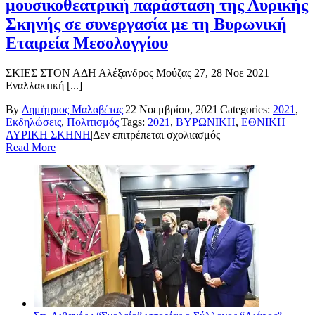
μουσικοθεατρική παράσταση της Λυρικής
Σκηνής σε συνεργασία με τη Βυρωνική
Εταιρεία Μεσολογγίου
ΣΚΙΕΣ ΣΤΟΝ ΑΔΗ Αλέξανδρος Μούζας 27, 28 Νοε 2021
Εναλλακτική [...]
By
Δημήτριος Μαλαβέτας
|
22 Νοεμβρίου, 2021
|
Categories:
2021
,
Εκδηλώσεις
,
Πολιτισμός
|
Tags:
2021
,
ΒΥΡΩΝΙΚΗ
,
ΕΘΝΙΚΗ
στο
ΛΥΡΙΚΗ ΣΚΗΝΗ
|
Δεν επιτρέπεται σχολιασμός
“ΣΚΙΕΣ
Read More
ΣΤΟΝ
ΑΔΗ”:
Η
μουσικοθεατρική
παράσταση
της
Λυρικής
Σκηνής
σε
συνεργασία
με
τη
Βυρωνική