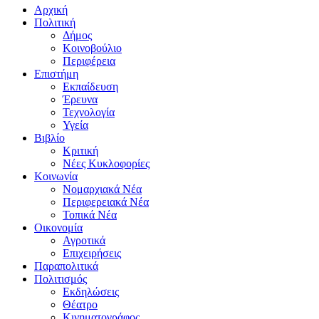
Αρχική
Πολιτική
Δήμος
Κοινοβούλιο
Περιφέρεια
Επιστήμη
Εκπαίδευση
Έρευνα
Τεχνολογία
Υγεία
Βιβλίο
Κριτική
Νέες Κυκλοφορίες
Κοινωνία
Νομαρχιακά Νέα
Περιφερειακά Νέα
Τοπικά Νέα
Οικονομία
Αγροτικά
Επιχειρήσεις
Παραπολιτικά
Πολιτισμός
Εκδηλώσεις
Θέατρο
Κινηματογράφος