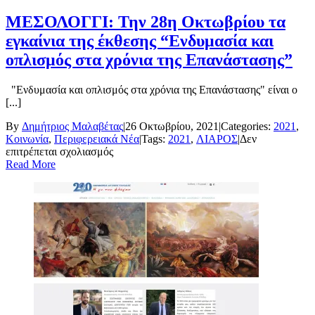
ΜΕΣΟΛΟΓΓΙ: Την 28η Οκτωβρίου τα
εγκαίνια της έκθεσης “Ενδυμασία και
οπλισμός στα χρόνια της Επανάστασης”
"Ενδυμασία και οπλισμός στα χρόνια της Επανάστασης" είναι ο
[...]
By
Δημήτριος Μαλαβέτας
|
26 Οκτωβρίου, 2021
|
Categories:
2021
,
Κοινωνία
,
Περιφερειακά Νέα
|
Tags:
2021
,
ΛΙΑΡΟΣ
|
Δεν
στο
επιτρέπεται σχολιασμός
ΜΕΣΟΛΟΓΓΙ:
Read More
Την
28η
Οκτωβρίου
τα
εγκαίνια
της
έκθεσης
“Ενδυμασία
και
οπλισμός
στα