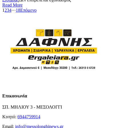
3.000
Read More
σημεία
1
2
3
4
···
18
Επόμενο
ειδικού
ιστορικού
και
πολιτιστικού
ενδιαφέροντος
της
Δυτικής
Ελλάδας
στο
www.portal.westerngreece2021
Επικοινωνία
ΣΠ. ΜΗΛΙΟΥ 3 - ΜΕΣΟΛΟΓΓΙ
Κινητό:
6944759914
Email:
info@messolonghinews.gr