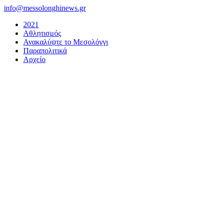
Μετάβαση
info@messolonghinews.gr
στο
2021
περιεχόμενο
Αθλητισμός
Ανακαλύψτε το Μεσολόγγι
Παραπολιτικά
Αρχείο