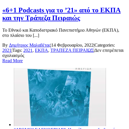
«6+1 Podcasts για το ’21» από το ΕΚΠΑ
και την Τράπεζα Πειραιώς
Το Εθνικό και Καποδιστριακό Πανεπιστήμιο Αθηνών (ΕΚΠΑ),
στο πλαίσιο του [...]
By
Δημήτριος Μαλαβέτας
|
14 Φεβρουαρίου, 2022
|
Categories:
2021
|
Tags:
2021
,
ΕΚΠΑ
,
ΤΡΑΠΕΖΑ ΠΕΙΡΑΙΩΣ
|
Δεν επιτρέπεται
στο
σχολιασμός
«6+1
Read More
Podcasts
για
το
’21»
από
το
ΕΚΠΑ
και
την
Τράπεζα
Πειραιώς