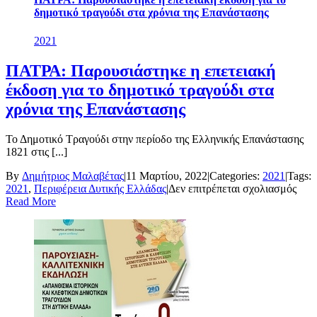
δημοτικό τραγούδι στα χρόνια της Επανάστασης
2021
ΠΑΤΡΑ: Παρουσιάστηκε η επετειακή
έκδοση για το δημοτικό τραγούδι στα
χρόνια της Επανάστασης
Το Δημοτικό Τραγούδι στην περίοδο της Ελληνικής Επανάστασης
1821 στις [...]
By
Δημήτριος Μαλαβέτας
|
11 Μαρτίου, 2022
|
Categories:
2021
|
Tags:
στο
2021
,
Περιφέρεια Δυτικής Ελλάδας
|
Δεν επιτρέπεται σχολιασμός
ΠΑΤ
Read More
Παρ
η
επετ
έκδ
για
το
δημο
τραγ
στα