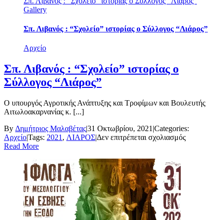
Σπ. Λιβανός : “Σχολείο” ιστορίας ο Σύλλογος “Λιάρος”
Εταιρεία
Gallery
Μεσολογγίου
Σπ. Λιβανός : “Σχολείο” ιστορίας ο Σύλλογος “Λιάρος”
Αρχείο
Σπ. Λιβανός : “Σχολείο” ιστορίας ο
Σύλλογος “Λιάρος”
Ο υπουργός Αγροτικής Ανάπτυξης και Τροφίμων και Βουλευτής
Αιτωλοακαρνανίας κ. [...]
By
Δημήτριος Μαλαβέτας
|
31 Οκτωβρίου, 2021
|
Categories:
στο
Αρχείο
|
Tags:
2021
,
ΛΙΑΡΟΣ
|
Δεν επιτρέπεται σχολιασμός
Σπ.
Read More
Λιβανός
:
“Σχολείο”
ιστορίας
ο
Σύλλογος
“Λιάρος”