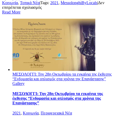
Κοινωνία
,
Τοπικά Νέα
|
Tags:
2021
,
MessolonghiByLocals
|
Δεν
στο
επιτρέπεται σχολιασμός
“Η
Read More
Φλόγα
του
Μεσολογγίου
ΔΕΝ
ΕΣΒΗΣΕ
στην
Έξοδο”
–
Οδοιπορικό
μνήμης
από
τους
“Messolonghi
ΜΕΣΟΛΟΓΓΙ: Την 28η Οκτωβρίου τα εγκαίνια της έκθεσης
By
“Ενδυμασία και οπλισμός στα χρόνια της Επανάστασης”
Locals”
Gallery
ΜΕΣΟΛΟΓΓΙ: Την 28η Οκτωβρίου τα εγκαίνια της
έκθεσης “Ενδυμασία και οπλισμός στα χρόνια της
Επανάστασης”
2021
,
Κοινωνία
,
Περιφερειακά Νέα