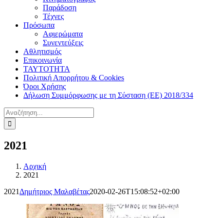
Παράδοση
Τέχνες
Πρόσωπα
Αφιερώματα
Συνεντεύξεις
Αθλητισμός
Επικοινωνία
ΤΑΥΤΟΤΗΤΑ
Πολιτική Απορρήτου & Cookies
Όροι Χρήσης
Δήλωση Συμμόρφωσης με τη Σύσταση (ΕΕ) 2018/334
Αναζήτηση
για:
2021
Αρχική
2021
2021
Δημήτριος Μαλαβέτας
2020-02-26T15:08:52+02:00