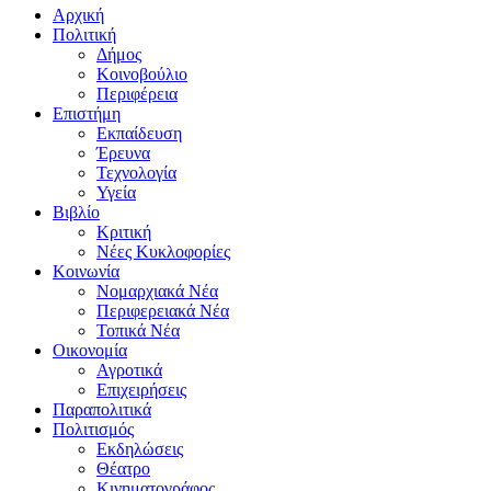
Αρχική
Πολιτική
Δήμος
Κοινοβούλιο
Περιφέρεια
Επιστήμη
Εκπαίδευση
Έρευνα
Τεχνολογία
Υγεία
Βιβλίο
Κριτική
Νέες Κυκλοφορίες
Κοινωνία
Νομαρχιακά Νέα
Περιφερειακά Νέα
Τοπικά Νέα
Οικονομία
Αγροτικά
Επιχειρήσεις
Παραπολιτικά
Πολιτισμός
Εκδηλώσεις
Θέατρο
Κινηματογράφος