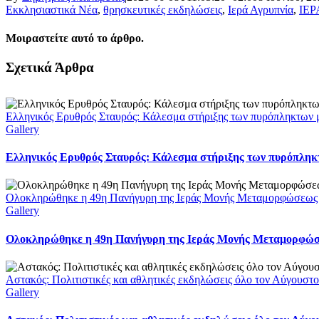
Εκκλησιαστικά Νέα
,
θρησκευτικές εκδηλώσεις
,
Ιερά Αγρυπνία
,
ΙΕ
Μοιραστείτε αυτό το άρθρο.
Facebook
X
LinkedIn
WhatsApp
Email
Σχετικά Άρθρα
Ελληνικός Ερυθρός Σταυρός: Κάλεσμα στήριξης των πυρόπληκτων με
Gallery
Ελληνικός Ερυθρός Σταυρός: Κάλεσμα στήριξης των πυρόπληκτω
Ολοκληρώθηκε η 49η Πανήγυρη της Ιεράς Μονής Μεταμορφώσεως
Gallery
Ολοκληρώθηκε η 49η Πανήγυρη της Ιεράς Μονής Μεταμορφώ
Αστακός: Πολιτιστικές και αθλητικές εκδηλώσεις όλο τον Αύγουστ
Gallery