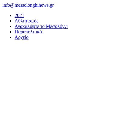
Μετάβαση
info@messolonghinews.gr
στο
2021
περιεχόμενο
Αθλητισμός
Ανακαλύψτε το Μεσολόγγι
Παραπολιτικά
Αρχείο