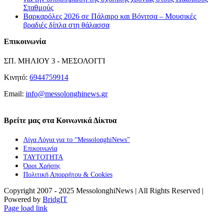
Σταθμούς
Βαρκαρόλες 2026 σε Πάλαιρο και Βόνιτσα – Μουσικές
βραδιές δίπλα στη θάλασσα
Επικοινωνία
ΣΠ. ΜΗΛΙΟΥ 3 - ΜΕΣΟΛΟΓΓΙ
Κινητό:
6944759914
Email:
info@messolonghinews.gr
Βρείτε μας στα Κοινωνικά Δίκτυα
Λίγα Λόγια για το “MessolonghiNews”
Επικοινωνία
ΤΑΥΤΟΤΗΤΑ
Όροι Χρήσης
Πολιτική Απορρήτου & Cookies
Copyright 2007 - 2025 MessolonghiNews | All Rights Reserved |
Powered by
BridgIT
YouTube
Facebook
Instagram
Page load link
Go