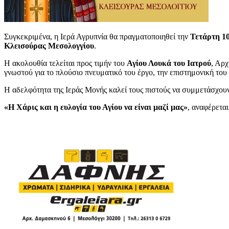
Συγκεκριμένα, η Ιερά Αγρυπνία θα πραγματοποιηθεί την
Τετάρτη 10
Κλεισούρας Μεσολογγίου
.
Η ακολουθία τελείται προς τιμήν του
Αγίου Λουκά του Ιατρού
, Αρ
γνωστού για το πλούσιο πνευματικό του έργο, την επιστημονική του
Η αδελφότητα της Ιεράς Μονής καλεί τους πιστούς να συμμετάσχουν 
«Η Χάρις και η ευλογία του Αγίου να είναι μαζί μας»
, αναφέρετα