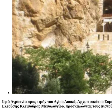
Ιερά Αγρυπνία προς τιμήν του Αγίου Λουκά, Αρχιεπισκόπου Συμ
Ελεούσης Κλεισούρας Μεσολογγίου, προσκαλώντας τους πιστούς