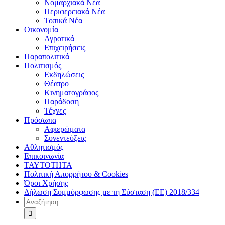
Νομαρχιακά Νέα
Περιφερειακά Νέα
Τοπικά Νέα
Οικονομία
Αγροτικά
Επιχειρήσεις
Παραπολιτικά
Πολιτισμός
Εκδηλώσεις
Θέατρο
Κινηματογράφος
Παράδοση
Τέχνες
Πρόσωπα
Αφιερώματα
Συνεντεύξεις
Αθλητισμός
Επικοινωνία
ΤΑΥΤΟΤΗΤΑ
Πολιτική Απορρήτου & Cookies
Όροι Χρήσης
Δήλωση Συμμόρφωσης με τη Σύσταση (ΕΕ) 2018/334
Αναζήτηση
για: