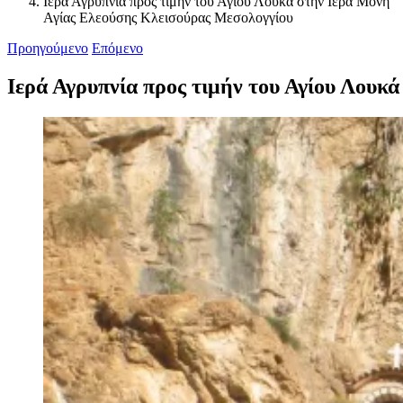
Ιερά Αγρυπνία προς τιμήν του Αγίου Λουκά στην Ιερά Μονή
Αγίας Ελεούσης Κλεισούρας Μεσολογγίου
Προηγούμενο
Επόμενο
Ιερά Αγρυπνία προς τιμήν του Αγίου Λουκ
Προβολή
μεγαλύτερης
εικόνας