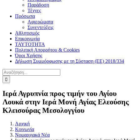
Παράδοση
Τέχνες
Πρόσωπα
Αφιερώματα
Συνεντεύξεις
Αθλητισμός
Επικοινωνία
ΤΑΥΤΟΤΗΤΑ
Πολιτική Απορρήτου & Cookies
Όροι Χρήσης
Δήλωση Συμμόρφωσης με τη Σύσταση (ΕΕ) 2018/334
Αναζήτηση
για:
Ιερά Αγρυπνία προς τιμήν του Αγίου
Λουκά στην Ιερά Μονή Αγίας Ελεούσης
Κλεισούρας Μεσολογγίου
Αρχική
Κοινωνία
Νομαρχιακά Νέα