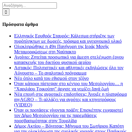
Αναζήτηση
για:
Πρόσφατα άρθρα
Ελληνικός Ερυθρός Σταυρός: Κάλεσμα στήριξης των
πυρόπληκτων με δωρεές, τρόφιμα και υγειονομικό υλικό
Ολοκληρώθηκε η 49η Πανήγυρη της Ιεράς Μονής
Μεταμορφώσεως στη Ναύπακτο
Αγρίνιο: Ζητείται προσωπικό για άμεση στελέχωση έργου
κατασκευής του δικτύου φυσικού αερίου
Αστακός: Πολιτιστικές και αθλητικές εκδηλώσεις όλο τον
Αύγουστο – Το αναλυτικό πρόγραμμα
Νέο όπλο κατά του εθισμού στον τζόγο
Όταν κάποιοι πίστεψαν στο κέντρο του Μεσολογγίου… η
“Χαριλάου Τρικούπη” άρχισε να γεμίζει ξανά ζωή
Νέα εποχή στις αγροτικές επιδοτήσεις: Άνοιξε η πλατφόρμα
myAGRO – Τι αλλάζει για αγρότες και κτηνοτρόφους
(VIDEO)
Όταν οι προτάσεις γίνονται πράξη: Επισκέπτης ευχαριστεί
τον Δήμο Μεσολογγίου για τις παρεμβάσεις
προσβασιμότητας στην Τουρλίδα
Δήμος Ακτίου – Βόνιτσας: Μήνυμα του Σωτήριου Καπότη
για την ολοκλήρωση της σχολικής χρονιάς στους Παιδικούς