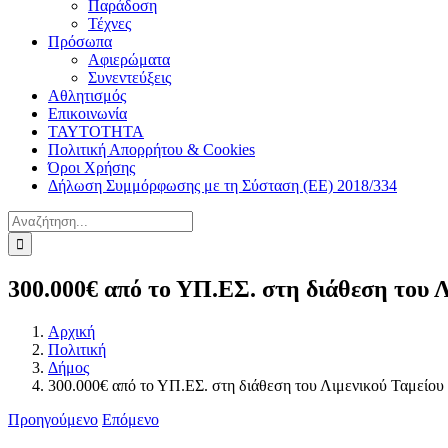
Παράδοση
Τέχνες
Πρόσωπα
Αφιερώματα
Συνεντεύξεις
Αθλητισμός
Επικοινωνία
ΤΑΥΤΟΤΗΤΑ
Πολιτική Απορρήτου & Cookies
Όροι Χρήσης
Δήλωση Συμμόρφωσης με τη Σύσταση (ΕΕ) 2018/334
Αναζήτηση
για:
300.000€ από το ΥΠ.ΕΣ. στη διάθεση του Λ
Αρχική
Πολιτική
Δήμος
300.000€ από το ΥΠ.ΕΣ. στη διάθεση του Λιμενικού Ταμείου 
Προηγούμενο
Επόμενο