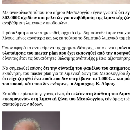
Με ανακοίνωση τύπου του δήμου Μεσολογγίου έγινε γνωστό
ότι ε
302.000€ σχεδίων και μελετών για αναβάθμιση της λιμενικής ζώ
αναβάθμιση λιμενικών υποδομών».
Πρόσκληση που να σημειωθεί, αρχικά είχε δημοσιευθεί πριν ένα χρ
λίγους μήνες αργότερα και ως εκ τούτου το δημοτικό λιμενικό ταμεί
Όσον αφορά το αντικείμενο της χρηματοδότησης, αυτό είναι η
σύντα
υλοποίησης του
master
plan που έχει εκπονηθεί από την προηγ
δίνοντας έτσι τις δυνατότητες βιώσιμης ανάπτυξης μέσω αξιοποίηση
Να σημειωθεί επίσης
ότι την σύνταξη του φακέλου του αιτήματος
εκπόνηση, του master plan για τη λιμενική ζώνη του Μεσολογγίου 
ότι είχε ζητηθεί ένα ποσό που δεν υπερέβαινε τα 1.000€… και μ
του ποσού, κάτι που δεν ενέκρινε, ο δήμαρχος, Κ. Λύρος.
Σε κάθε περίπτωση γεγονός είναι,
ότι πλέον στη διάθεση του Λιμε
«κοσμογονία» στη λιμενική ζώνη του Μεσολογγίου,
εάν όμως τρέξ
απαιτούμενων πόρων.