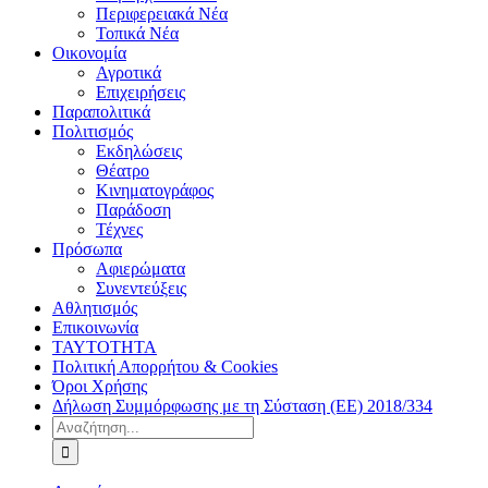
Περιφερειακά Νέα
Τοπικά Νέα
Οικονομία
Αγροτικά
Επιχειρήσεις
Παραπολιτικά
Πολιτισμός
Εκδηλώσεις
Θέατρο
Κινηματογράφος
Παράδοση
Τέχνες
Πρόσωπα
Αφιερώματα
Συνεντεύξεις
Αθλητισμός
Επικοινωνία
ΤΑΥΤΟΤΗΤΑ
Πολιτική Απορρήτου & Cookies
Όροι Χρήσης
Δήλωση Συμμόρφωσης με τη Σύσταση (ΕΕ) 2018/334
Αναζήτηση
για: