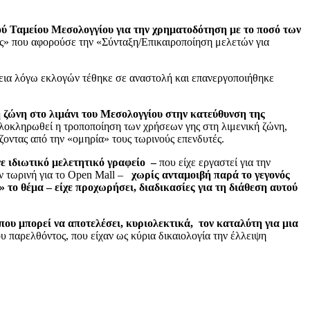
κού Ταμείου Μεσολογγίου για την χρηματοδότηση με το ποσό των
ς» που αφορούσε την «Σύνταξη/Επικαιροποίηση μελετών για
χεια λόγω εκλογών τέθηκε σε αναστολή και επανεργοποιήθηκε
 ζώνη στο λιμάνι του Μεσολογγίου στην κατεύθυνση της
ολοκληρωθεί η τροποποίηση των χρήσεων γης στη λιμενική ζώνη,
ζοντας από την «ομηρία» τους τωρινούς επενδυτές.
νε ιδιωτικό μελετητικό γραφείο –
που είχε εργαστεί για την
ην τωρινή για το Open Mall –
χωρίς ανταμοιβή παρά το γεγονός
» το θέμα – είχε προχωρήσει, διαδικασίες για τη διάθεση αυτού
που μπορεί να αποτελέσει, κυριολεκτικά, τον καταλύτη για μια
ου παρελθόντος, που είχαν ως κύρια δικαιολογία την έλλειψη