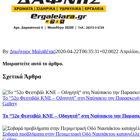
By
Δημήτριος Μαλαβέτας
|
2020-04-22T06:35:31+02:00
22 Απριλίου,
Μοιραστείτε αυτό το άρθρο.
Facebook
X
LinkedIn
WhatsApp
Email
Σχετικά Άρθρα
Το “52ο Φεστιβάλ ΚΝΕ – Οδηγητή” στη Ναύπακτο την Παρασκευή
Gallery
Το “52ο Φεστιβάλ ΚΝΕ – Οδηγητή” στη Ναύπακτο την Παρασκ
Σοβαρά προβλήματα στην Περιμετρική Οδό Ναυπάκτου καταγγέλλει
Gallery