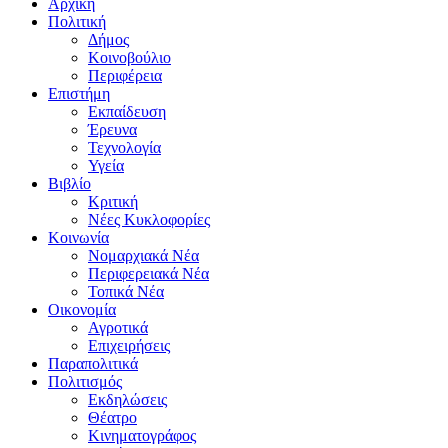
Αρχική
Πολιτική
Δήμος
Κοινοβούλιο
Περιφέρεια
Επιστήμη
Εκπαίδευση
Έρευνα
Τεχνολογία
Υγεία
Βιβλίο
Κριτική
Νέες Κυκλοφορίες
Κοινωνία
Νομαρχιακά Νέα
Περιφερειακά Νέα
Τοπικά Νέα
Οικονομία
Αγροτικά
Επιχειρήσεις
Παραπολιτικά
Πολιτισμός
Εκδηλώσεις
Θέατρο
Κινηματογράφος