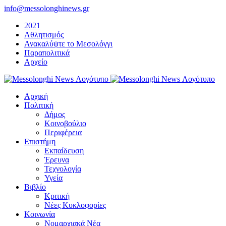
Μετάβαση
info@messolonghinews.gr
στο
2021
περιεχόμενο
Αθλητισμός
Ανακαλύψτε το Μεσολόγγι
Παραπολιτικά
Αρχείο
Αρχική
Πολιτική
Δήμος
Κοινοβούλιο
Περιφέρεια
Επιστήμη
Εκπαίδευση
Έρευνα
Τεχνολογία
Υγεία
Βιβλίο
Κριτική
Νέες Κυκλοφορίες
Κοινωνία
Νομαρχιακά Νέα