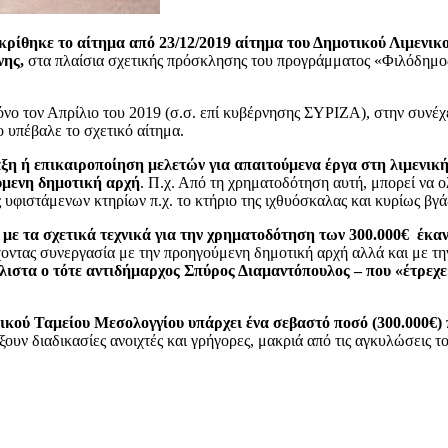
γκρίθηκε το αίτημα από 23/12/2019 αίτημα του Δημοτικού Λιμενι
νης,
στα πλαίσια σχετικής πρόσκλησης του προγράμματος «Φιλόδημο
όνο τον Απρίλιο του 2019 (σ.σ. επί κυβέρνησης ΣΥΡΙΖΑ), στην συνέ
ο υπέβαλε το σχετικό αίτημα.
ξη ή επικαιροποίηση μελετών για απαιτούμενα έργα στη λιμενική
ούμενη δημοτική αρχή
. Π.χ. Από τη χρηματοδότηση αυτή, μπορεί να 
ς υφιστάμενων κτηρίων π.χ. το κτήριο της ιχθυόσκαλας και κυρίως βγά
 με τα σχετικά τεχνικά για την χρηματοδότηση των 300.000€ έκα
έχοντας συνεργασία με την προηγούμενη δημοτική αρχή αλλά και με τ
άλιστα ο τότε αντιδήμαρχος Σπύρος Διαμαντόπουλος – που «έτρεχε
νικού Ταμείου Μεσολογγίου υπάρχει ένα σεβαστό ποσό (300.000€) 
ουν διαδικασίες ανοιχτές και γρήγορες, μακριά από τις αγκυλώσεις τ