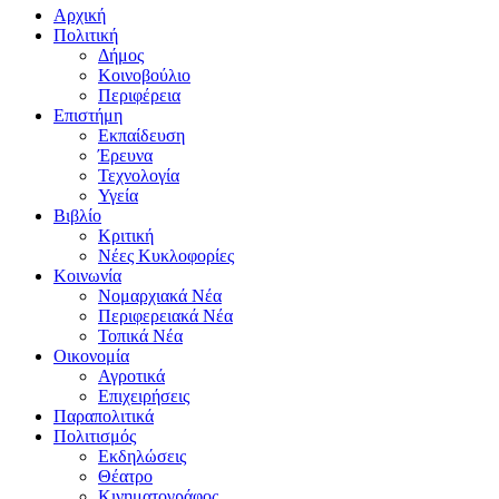
Αρχική
Πολιτική
Δήμος
Κοινοβούλιο
Περιφέρεια
Επιστήμη
Εκπαίδευση
Έρευνα
Τεχνολογία
Υγεία
Βιβλίο
Κριτική
Νέες Κυκλοφορίες
Κοινωνία
Νομαρχιακά Νέα
Περιφερειακά Νέα
Τοπικά Νέα
Οικονομία
Αγροτικά
Επιχειρήσεις
Παραπολιτικά
Πολιτισμός
Εκδηλώσεις
Θέατρο
Κινηματογράφος