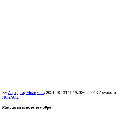
By
Δημήτριος Μαλαβέτας
|
2021-08-13T11:19:29+02:00
13 Αυγούστο
ΠΟΥΛΟΣ
|
Μοιραστείτε αυτό το άρθρο.