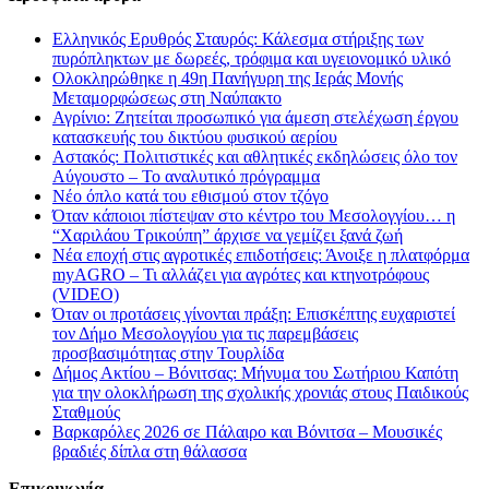
Ελληνικός Ερυθρός Σταυρός: Κάλεσμα στήριξης των
πυρόπληκτων με δωρεές, τρόφιμα και υγειονομικό υλικό
Ολοκληρώθηκε η 49η Πανήγυρη της Ιεράς Μονής
Μεταμορφώσεως στη Ναύπακτο
Αγρίνιο: Ζητείται προσωπικό για άμεση στελέχωση έργου
κατασκευής του δικτύου φυσικού αερίου
Αστακός: Πολιτιστικές και αθλητικές εκδηλώσεις όλο τον
Αύγουστο – Το αναλυτικό πρόγραμμα
Νέο όπλο κατά του εθισμού στον τζόγο
Όταν κάποιοι πίστεψαν στο κέντρο του Μεσολογγίου… η
“Χαριλάου Τρικούπη” άρχισε να γεμίζει ξανά ζωή
Νέα εποχή στις αγροτικές επιδοτήσεις: Άνοιξε η πλατφόρμα
myAGRO – Τι αλλάζει για αγρότες και κτηνοτρόφους
(VIDEO)
Όταν οι προτάσεις γίνονται πράξη: Επισκέπτης ευχαριστεί
τον Δήμο Μεσολογγίου για τις παρεμβάσεις
προσβασιμότητας στην Τουρλίδα
Δήμος Ακτίου – Βόνιτσας: Μήνυμα του Σωτήριου Καπότη
για την ολοκλήρωση της σχολικής χρονιάς στους Παιδικούς
Σταθμούς
Βαρκαρόλες 2026 σε Πάλαιρο και Βόνιτσα – Μουσικές
βραδιές δίπλα στη θάλασσα
Επικοινωνία