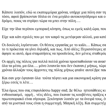
Κάποτε λοιπόν, εδώ κι εκατομμύρια χρόνια, υπήρχε μια πόλη σαν τ
τόσο, αφού βρίσκονταν δίπλα σε ένα μεγάλο αυτοκινητόδρομο και ο κ
δρόμο, ποιος να στρίψει τώρα να μπει στην πόλη….
Είχε την ίδια περίπου εμπορική κίνηση, όπως κι εμείς καλή ώρα, πο
Είχε και κάτι σχολές που με τον καιρό τις μετέφεραν αλλού, μια κ
Οι δουλειές λιγόστευαν. Οι θέσεις εργασίας με το κιάλι… Κάπως σ
το τι πρόκειται να γίνει δηλαδή, και πως. Από ιδέες; Περισσότερες
άφησε κι αυτό, άμα σταματήσεις να προοδεύεις, δεν μένεις σταθερ
Οι αρχές της πόλεις για πολλά πολλά χρόνια προσπαθούσαν να αναστ
όλα τα μέσα, μα όλα…. μόνο λιτανεία που δεν έκαναν,( μήπως, τώρ
χρόνια άλλαζαν τους άρχοντες της πόλης μήπως φταίνε αυτοί βρε παιδ
Και σαν μην έφταναν όλα τούτα πέφτει και μια οικονομική κρίση για 
ξέρω εσείς τι λέτε…
Έλα όμως που σας επιφυλάσσω happy end; Δε θέλω ηττοπάθειες κι απε
ενθουσιασμό, ορμή , νέες ιδέες, που έκαναν τις κουβέντες πράξεις 
πρωτοποριακό είναι σίγουρα. Ξεκίνησαν λοιπόν με τα όνειρά τους, έψ
από τα μυστικά τους είναι η συμμετοχή. Μαγική λέξη. Και συμμετέχε