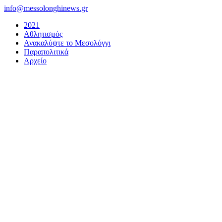
Μετάβαση
info@messolonghinews.gr
στο
2021
περιεχόμενο
Αθλητισμός
Ανακαλύψτε το Μεσολόγγι
Παραπολιτικά
Αρχείο