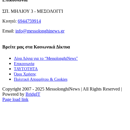
ΣΠ. ΜΗΛΙΟΥ 3 - ΜΕΣΟΛΟΓΓΙ
Κινητό:
6944759914
Email:
info@messolonghinews.gr
Βρείτε μας στα Κοινωνικά Δίκτυα
Λίγα Λόγια για το “MessolonghiNews”
Επικοινωνία
ΤΑΥΤΟΤΗΤΑ
Όροι Χρήσης
Πολιτική Απορρήτου & Cookies
Copyright 2007 - 2025 MessolonghiNews | All Rights Reserved |
Powered by
BridgIT
YouTube
Facebook
Instagram
Page load link
Go
to
Top