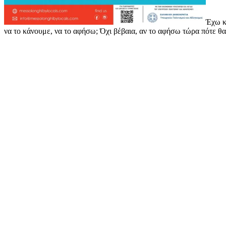
Έχω κ
να το κάνουμε, να το αφήσω; Όχι βέβαια, αν το αφήσω τώρα πότε θα