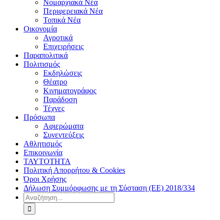
Νομαρχιακά Νέα
Περιφερειακά Νέα
Τοπικά Νέα
Οικονομία
Αγροτικά
Επιχειρήσεις
Παραπολιτικά
Πολιτισμός
Εκδηλώσεις
Θέατρο
Κινηματογράφος
Παράδοση
Τέχνες
Πρόσωπα
Αφιερώματα
Συνεντεύξεις
Αθλητισμός
Επικοινωνία
ΤΑΥΤΟΤΗΤΑ
Πολιτική Απορρήτου & Cookies
Όροι Χρήσης
Δήλωση Συμμόρφωσης με τη Σύσταση (ΕΕ) 2018/334
Αναζήτηση
για: