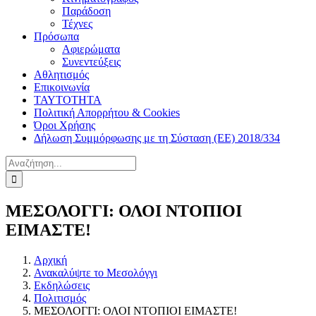
Παράδοση
Τέχνες
Πρόσωπα
Αφιερώματα
Συνεντεύξεις
Αθλητισμός
Επικοινωνία
ΤΑΥΤΟΤΗΤΑ
Πολιτική Απορρήτου & Cookies
Όροι Χρήσης
Δήλωση Συμμόρφωσης με τη Σύσταση (ΕΕ) 2018/334
Αναζήτηση
για:
ΜΕΣΟΛΟΓΓΙ: ΟΛΟΙ ΝΤΟΠΙΟΙ
ΕΙΜΑΣΤΕ!
Αρχική
Ανακαλύψτε το Μεσολόγγι
Εκδηλώσεις
Πολιτισμός
ΜΕΣΟΛΟΓΓΙ: ΟΛΟΙ ΝΤΟΠΙΟΙ ΕΙΜΑΣΤΕ!