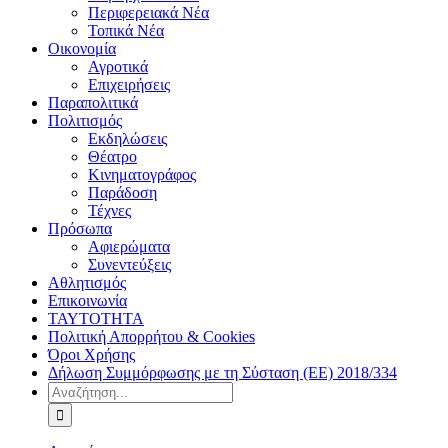
Περιφερειακά Νέα
Τοπικά Νέα
Οικονομία
Αγροτικά
Επιχειρήσεις
Παραπολιτικά
Πολιτισμός
Εκδηλώσεις
Θέατρο
Κινηματογράφος
Παράδοση
Τέχνες
Πρόσωπα
Αφιερώματα
Συνεντεύξεις
Αθλητισμός
Επικοινωνία
ΤΑΥΤΟΤΗΤΑ
Πολιτική Απορρήτου & Cookies
Όροι Χρήσης
Δήλωση Συμμόρφωσης με τη Σύσταση (ΕΕ) 2018/334
Αναζήτηση
για: