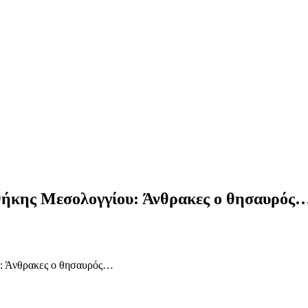
θήκης Μεσολογγίου: Άνθρακες ο θησαυρός
: Άνθρακες ο θησαυρός…