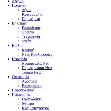
Αρχική
Πολιτική
Δήμος
Κοινοβούλιο
Περιφέρεια
Επιστήμη
Εκπαίδευση
Έρευνα
Τεχνολογία
Υγεία
Βιβλίο
Κριτική
Νέες Κυκλοφορίες
Κοινωνία
Νομαρχιακά Νέα
Περιφερειακά Νέα
Τοπικά Νέα
Οικονομία
Αγροτικά
Επιχειρήσεις
Παραπολιτικά
Πολιτισμός
Εκδηλώσεις
Θέατρο
Κινηματογράφος