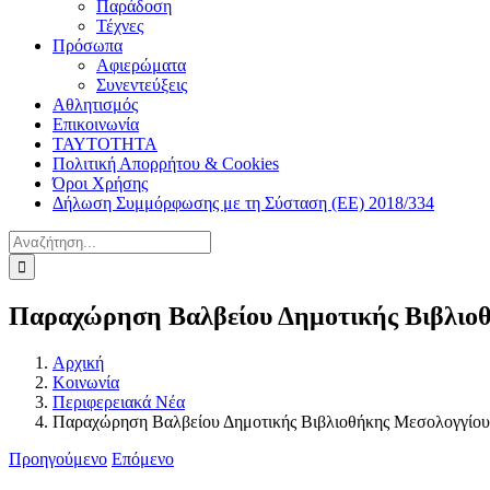
Παράδοση
Τέχνες
Πρόσωπα
Αφιερώματα
Συνεντεύξεις
Αθλητισμός
Επικοινωνία
ΤΑΥΤΟΤΗΤΑ
Πολιτική Απορρήτου & Cookies
Όροι Χρήσης
Δήλωση Συμμόρφωσης με τη Σύσταση (ΕΕ) 2018/334
Αναζήτηση
για:
Παραχώρηση Βαλβείου Δημοτικής Βιβλιο
Αρχική
Κοινωνία
Περιφερειακά Νέα
Παραχώρηση Βαλβείου Δημοτικής Βιβλιοθήκης Μεσολογγίου
Προηγούμενο
Επόμενο