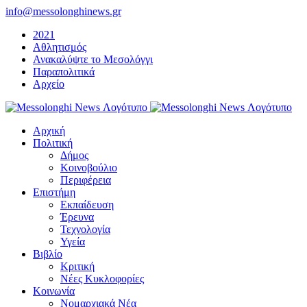
Μετάβαση
info@messolonghinews.gr
στο
2021
περιεχόμενο
Αθλητισμός
Ανακαλύψτε το Μεσολόγγι
Παραπολιτικά
Αρχείο
Αρχική
Πολιτική
Δήμος
Κοινοβούλιο
Περιφέρεια
Επιστήμη
Εκπαίδευση
Έρευνα
Τεχνολογία
Υγεία
Βιβλίο
Κριτική
Νέες Κυκλοφορίες
Κοινωνία
Νομαρχιακά Νέα