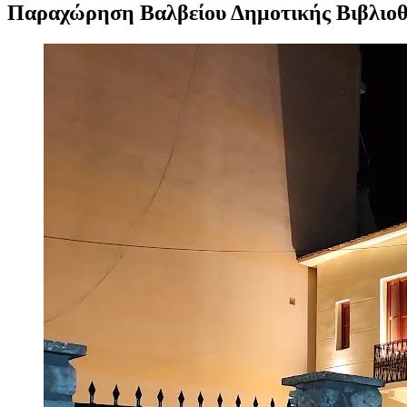
Παραχώρηση Βαλβείου Δημοτικής Βιβλιο
Προβολή
μεγαλύτερης
εικόνας