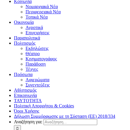
Κοινωνία
Νομαρχιακά Νέα
Περιφερειακά Νέα
Τοπικά Νέα
Οικονομία
Αγροτικά
Επιχειρήσεις
Παραπολιτικά
Πολιτισμός
Εκδηλώσεις
Θέατρο
Κινηματογράφος
Παράδοση
Τέχνες
Πρόσωπα
Αφιερώματα
Συνεντεύξεις
Αθλητισμός
Επικοινωνία
ΤΑΥΤΟΤΗΤΑ
Πολιτική Απορρήτου & Cookies
Όροι Χρήσης
Δήλωση Συμμόρφωσης με τη Σύσταση (ΕΕ) 2018/334
Αναζήτηση για: