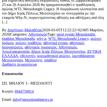
μια σημαντική αθλητική διοργάνωση, καθώς το Σαββατοκύριακο
25 και 26 Απριλίου 2026 θα πραγματοποιηθεί ο τριαθλητικός
αγώνας WTL Messolonghi Legacy. Η διοργάνωση υλοποιείται από
τον Δήμο Ιεράς Πόλεως Μεσολογγίου σε συνεργασία με την
εταιρεία Why-N, συγκεντρώνοντας αθλητές και αθλήτριες από όλη
[...]
By
Δημήτριος Μαλαβέτας
|
2026-03-05T12:22:22+02:00
5 Μαρτίου,
2026
|
Categories:
Αθλητισμός
|
Tags:
sport events Messolonghi
,
triathlon Messolonghi
,
why-n
,
WTL Messolonghi Legacy
,
αγώνες
δρόμου
,
αγώνες τριάθλου
,
αθλητικά events
,
αθλητικές
διοργανώσεις
,
αθλητικός τουρισμός
,
Αθλητισμός
,
Αιτωλοακαρνανία
,
Δήμος Ιεράς Πόλεως Μεσολογγίου
,
ΔΥΤΙΚΗ
ΕΛΛΑΔΑ
,
εθελοντές
,
κολυμβητικοί αγώνες
,
λιμνοθάλασσα
Μεσολογγίου
,
Μεσολόγγι
,
τρίαθλο
|
Διαβάστε περισσότερα
Επικοινωνία
ΣΠ. ΜΗΛΙΟΥ 3 - ΜΕΣΟΛΟΓΓΙ
Κινητό:
6944759914
Email:
info@messolonghinews.gr