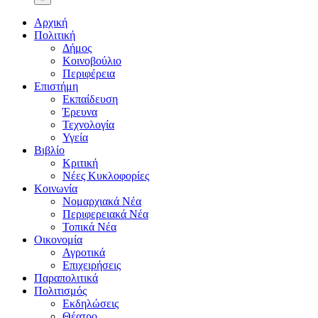
Αρχική
Πολιτική
Δήμος
Κοινοβούλιο
Περιφέρεια
Επιστήμη
Εκπαίδευση
Έρευνα
Τεχνολογία
Υγεία
Βιβλίο
Κριτική
Νέες Κυκλοφορίες
Κοινωνία
Νομαρχιακά Νέα
Περιφερειακά Νέα
Τοπικά Νέα
Οικονομία
Αγροτικά
Επιχειρήσεις
Παραπολιτικά
Πολιτισμός
Εκδηλώσεις
Θέατρο