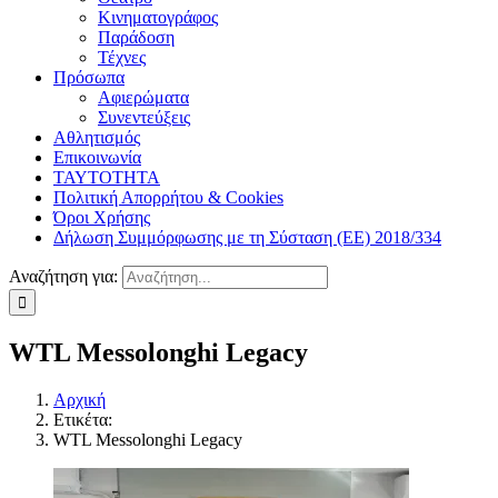
Κινηματογράφος
Παράδοση
Τέχνες
Πρόσωπα
Αφιερώματα
Συνεντεύξεις
Αθλητισμός
Επικοινωνία
ΤΑΥΤΟΤΗΤΑ
Πολιτική Απορρήτου & Cookies
Όροι Χρήσης
Δήλωση Συμμόρφωσης με τη Σύσταση (ΕΕ) 2018/334
Αναζήτηση για:
WTL Messolonghi Legacy
Αρχική
Ετικέτα:
WTL Messolonghi Legacy