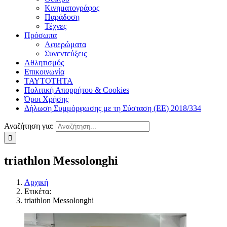
Κινηματογράφος
Παράδοση
Τέχνες
Πρόσωπα
Αφιερώματα
Συνεντεύξεις
Αθλητισμός
Επικοινωνία
ΤΑΥΤΟΤΗΤΑ
Πολιτική Απορρήτου & Cookies
Όροι Χρήσης
Δήλωση Συμμόρφωσης με τη Σύσταση (ΕΕ) 2018/334
Αναζήτηση για:
triathlon Messolonghi
Αρχική
Ετικέτα:
triathlon Messolonghi