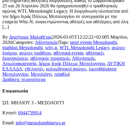
μια σημαντική αθλητική διοργάνωση, καθώς το Σαββατοκύριακο
25 και 26 Απριλίου 2026 θα πραγματοποιηθεί ο τριαθλητικός
αγώνας WTL Messolonghi Legacy. Η διοργάνωση υλοποιείται από
τον Δήμο Ιεράς Πόλεως Μεσολογγίου σε συνεργασία με την
εταιρεία Why-N, συγκεντρώνοντας αθλητές και αθλήτριες από όλη
[...]
By
Δημήτριος Μαλαβέτας
|
2026-03-05T12:22:22+02:00
5 Μαρτίου,
2026
|
Categories:
Αθλητισμός
|
Tags:
sport events Messolonghi
,
triathlon Messolonghi
,
why-n
,
WTL Messolonghi Legacy
,
αγώνες
δρόμου
,
αγώνες τριάθλου
,
αθλητικά events
,
αθλητικές
διοργανώσεις
,
αθλητικός τουρισμός
,
Αθλητισμός
,
Αιτωλοακαρνανία
,
Δήμος Ιεράς Πόλεως Μεσολογγίου
,
ΔΥΤΙΚΗ
ΕΛΛΑΔΑ
,
εθελοντές
,
κολυμβητικοί αγώνες
,
λιμνοθάλασσα
Μεσολογγίου
,
Μεσολόγγι
,
τρίαθλο
|
Διαβάστε περισσότερα
Επικοινωνία
ΣΠ. ΜΗΛΙΟΥ 3 - ΜΕΣΟΛΟΓΓΙ
Κινητό:
6944759914
Email:
info@messolonghinews.gr