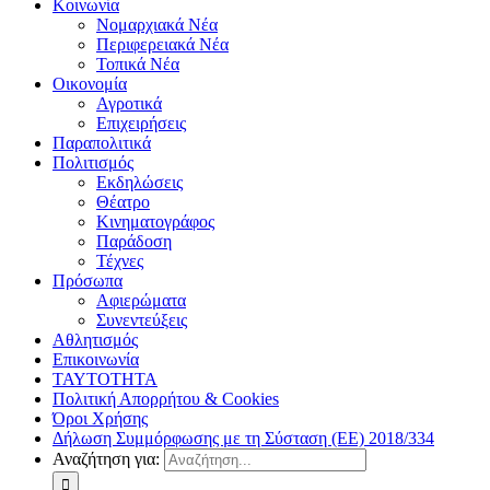
Κοινωνία
Νομαρχιακά Νέα
Περιφερειακά Νέα
Τοπικά Νέα
Οικονομία
Αγροτικά
Επιχειρήσεις
Παραπολιτικά
Πολιτισμός
Εκδηλώσεις
Θέατρο
Κινηματογράφος
Παράδοση
Τέχνες
Πρόσωπα
Αφιερώματα
Συνεντεύξεις
Αθλητισμός
Επικοινωνία
ΤΑΥΤΟΤΗΤΑ
Πολιτική Απορρήτου & Cookies
Όροι Χρήσης
Δήλωση Συμμόρφωσης με τη Σύσταση (ΕΕ) 2018/334
Αναζήτηση για: