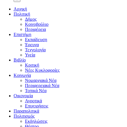
Αρχική
Πολιτική
Δήμος
Κοινοβούλιο
Περιφέρεια
Επιστήμη
Εκπαίδευση
Έρευνα
Τεχνολογία
Υγεία
Βιβλίο
Κριτική
Νέες Κυκλοφορίες
Κοινωνία
Νομαρχιακά Νέα
Περιφερειακά Νέα
Τοπικά Νέα
Οικονομία
Αγροτικά
Επιχειρήσεις
Παραπολιτικά
Πολιτισμός
Εκδηλώσεις
Θέατρο