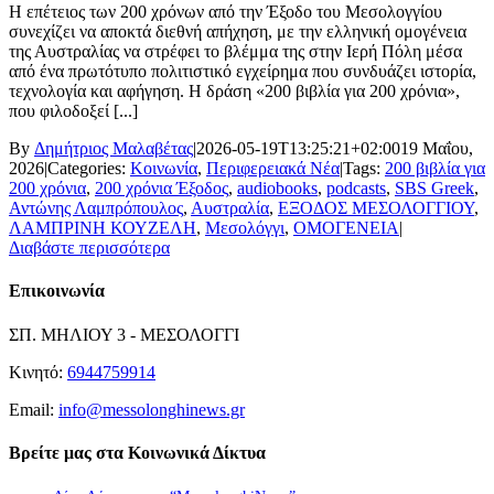
Η επέτειος των 200 χρόνων από την Έξοδο του Μεσολογγίου
συνεχίζει να αποκτά διεθνή απήχηση, με την ελληνική ομογένεια
της Αυστραλίας να στρέφει το βλέμμα της στην Ιερή Πόλη μέσα
από ένα πρωτότυπο πολιτιστικό εγχείρημα που συνδυάζει ιστορία,
τεχνολογία και αφήγηση. Η δράση «200 βιβλία για 200 χρόνια»,
που φιλοδοξεί [...]
By
Δημήτριος Μαλαβέτας
|
2026-05-19T13:25:21+02:00
19 Μαΐου,
2026
|
Categories:
Κοινωνία
,
Περιφερειακά Νέα
|
Tags:
200 βιβλία για
200 χρόνια
,
200 χρόνια Έξοδος
,
audiobooks
,
podcasts
,
SBS Greek
,
Αντώνης Λαμπρόπουλος
,
Αυστραλία
,
ΕΞΟΔΟΣ ΜΕΣΟΛΟΓΓΙΟΥ
,
ΛΑΜΠΡΙΝΗ ΚΟΥΖΕΛΗ
,
Μεσολόγγι
,
ΟΜΟΓΕΝΕΙΑ
|
Διαβάστε περισσότερα
Επικοινωνία
ΣΠ. ΜΗΛΙΟΥ 3 - ΜΕΣΟΛΟΓΓΙ
Κινητό:
6944759914
Email:
info@messolonghinews.gr
Βρείτε μας στα Κοινωνικά Δίκτυα