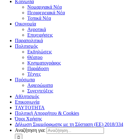
Κοινωνία
Νομαρχιακά Νέα
Περιφερειακά Νέα
Τοπικά Νέα
Οικονομία
Αγροτικά
Επιχειρήσεις
Παραπολιτικά
Πολιτισμός
Εκδηλώσεις
Θέατρο
Κινηματογράφος
Παράδοση
Τέχνες
Πρόσωπα
Αφιερώματα
Συνεντεύξεις
Αθλητισμός
Επικοινωνία
ΤΑΥΤΟΤΗΤΑ
Πολιτική Απορρήτου & Cookies
Όροι Χρήσης
Δήλωση Συμμόρφωσης με τη Σύσταση (ΕΕ) 2018/334
Αναζήτηση για: