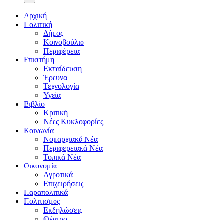
Αρχική
Πολιτική
Δήμος
Κοινοβούλιο
Περιφέρεια
Επιστήμη
Εκπαίδευση
Έρευνα
Τεχνολογία
Υγεία
Βιβλίο
Κριτική
Νέες Κυκλοφορίες
Κοινωνία
Νομαρχιακά Νέα
Περιφερειακά Νέα
Τοπικά Νέα
Οικονομία
Αγροτικά
Επιχειρήσεις
Παραπολιτικά
Πολιτισμός
Εκδηλώσεις
Θέατρο