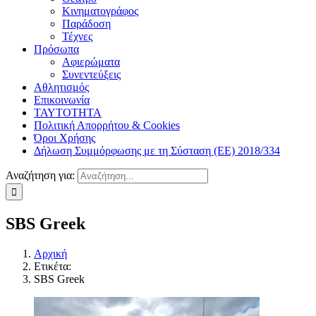
Κινηματογράφος
Παράδοση
Τέχνες
Πρόσωπα
Αφιερώματα
Συνεντεύξεις
Αθλητισμός
Επικοινωνία
ΤΑΥΤΟΤΗΤΑ
Πολιτική Απορρήτου & Cookies
Όροι Χρήσης
Δήλωση Συμμόρφωσης με τη Σύσταση (ΕΕ) 2018/334
Αναζήτηση για:
SBS Greek
Αρχική
Ετικέτα:
SBS Greek