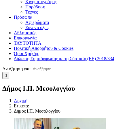
Κινηματογράφος
Παράδοση
Τέχνες
Πρόσωπα
Αφιερώματα
Συνεντεύξεις
Αθλητισμός
Επικοινωνία
ΤΑΥΤΟΤΗΤΑ
Πολιτική Απορρήτου & Cookies
Όροι Χρήσης
Δήλωση Συμμόρφωσης με τη Σύσταση (ΕΕ) 2018/334
Αναζήτηση για:
Δήμος Ι.Π. Μεσολογγίου
Αρχική
Ετικέτα:
Δήμος Ι.Π. Μεσολογγίου