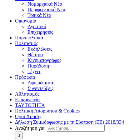
Νομαρχιακά Νέα
Περιφερειακά Νέα
Τοπικά Νέα
Οικονομία
Αγροτικά
Επιχειρήσεις
Παραπολιτικά
Πολιτισμός
Εκδηλώσεις
Θέατρο
Κινηματογράφος
Παράδοση
Τέχνες
Πρόσωπα
Αφιερώματα
Συνεντεύξεις
Αθλητισμός
Επικοινωνία
ΤΑΥΤΟΤΗΤΑ
Πολιτική Απορρήτου & Cookies
Όροι Χρήσης
Δήλωση Συμμόρφωσης με τη Σύσταση (ΕΕ) 2018/334
Αναζήτηση για: