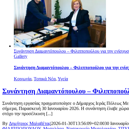
Συνάντηση Διαμαντόπουλου – Φιλιπποπούλου για την ενίσχ
Gallery
Συνάντηση Διαμαντόπουλου – Φιλιπποπούλου για την ενί
Κοινωνία
,
Τοπικά Νέα
,
Υγεία
Συνάντηση Διαμαντόπουλου – Φιλιπποπούλ
Συνάντηση εργασίας πραγματοποίησε ο Δήμαρχος Ιεράς Πόλεως Μεσ
σήμερα, Παρασκευή 30 Ιανουαρίου 2026. Η συνάντηση έλαβε χώρα 
στόχο την προσέλκυση [...]
By
Δημήτριος Μαλαβέτας
|
2026-01-30T13:56:09+02:00
30 Ιανουαρίο
ΦΙΛΙΠΠΟΠΟΥΛΟΥ
,
Μεσολόγγι
,
Νοσοκομείο Μεσολογγίου
,
ΣΠΥ