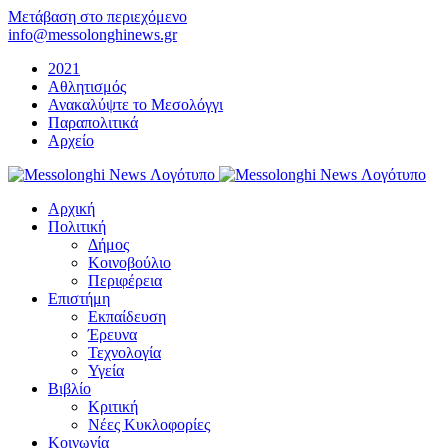
Μετάβαση στο περιεχόμενο
info@messolonghinews.gr
2021
Αθλητισμός
Ανακαλύψτε το Μεσολόγγι
Παραπολιτικά
Αρχείο
Αρχική
Πολιτική
Δήμος
Κοινοβούλιο
Περιφέρεια
Επιστήμη
Εκπαίδευση
Έρευνα
Τεχνολογία
Υγεία
Βιβλίο
Κριτική
Νέες Κυκλοφορίες
Κοινωνία