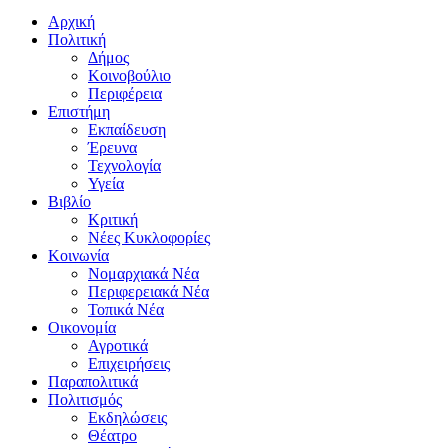
Αρχική
Πολιτική
Δήμος
Κοινοβούλιο
Περιφέρεια
Επιστήμη
Εκπαίδευση
Έρευνα
Τεχνολογία
Υγεία
Βιβλίο
Κριτική
Νέες Κυκλοφορίες
Κοινωνία
Νομαρχιακά Νέα
Περιφερειακά Νέα
Τοπικά Νέα
Οικονομία
Αγροτικά
Επιχειρήσεις
Παραπολιτικά
Πολιτισμός
Εκδηλώσεις
Θέατρο