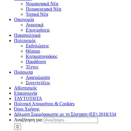
Νομαρχιακά Νέα
Περιφερειακά Νέα
Τοπικά Νέα
Οικονομία
Αγροτικά
Επιχειρήσεις
Παραπολιτικά
Πολιτισμός
Εκδηλώσεις
Θέατρο
Κινηματογράφος
Παράδοση
Τέχνες
Πρόσωπα
Αφιερώματα
Συνεντεύξεις
Αθλητισμός
Επικοινωνία
ΤΑΥΤΟΤΗΤΑ
Πολιτική Απορρήτου & Cookies
Όροι Χρήσης
Δήλωση Συμμόρφωσης με τη Σύσταση (ΕΕ) 2018/334
Αναζήτηση για: