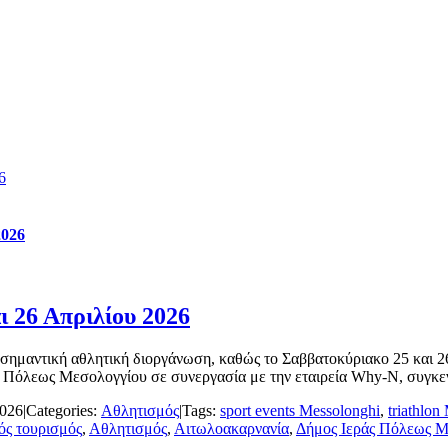
6
2026
ι 26 Απριλίου 2026
α σημαντική αθλητική διοργάνωση, καθώς το Σαββατοκύριακο 25 και 
 Πόλεως Μεσολογγίου σε συνεργασία με την εταιρεία Why-N, συγκεντ
2026
|
Categories:
Αθλητισμός
|
Tags:
sport events Messolonghi
,
triathlon
ός τουρισμός
,
Αθλητισμός
,
Αιτωλοακαρνανία
,
Δήμος Ιεράς Πόλεως Μ