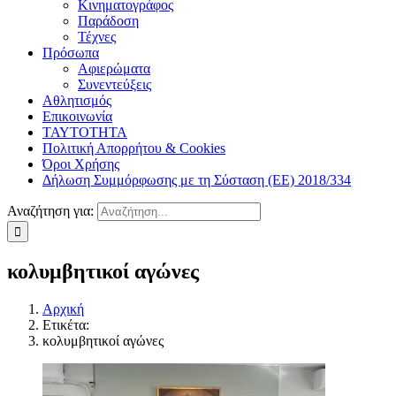
Κινηματογράφος
Παράδοση
Τέχνες
Πρόσωπα
Αφιερώματα
Συνεντεύξεις
Αθλητισμός
Επικοινωνία
ΤΑΥΤΟΤΗΤΑ
Πολιτική Απορρήτου & Cookies
Όροι Χρήσης
Δήλωση Συμμόρφωσης με τη Σύσταση (ΕΕ) 2018/334
Αναζήτηση για:
κολυμβητικοί αγώνες
Αρχική
Ετικέτα:
κολυμβητικοί αγώνες