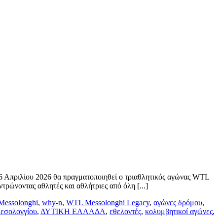
26 Απριλίου 2026 θα πραγματοποιηθεί ο τριαθλητικός αγώνας WTL
ρώνοντας αθλητές και αθλήτριες από όλη [...]
 Messolonghi
,
why-n
,
WTL Messolonghi Legacy
,
αγώνες δρόμου
,
εσολογγίου
,
ΔΥΤΙΚΗ ΕΛΛΑΔΑ
,
εθελοντές
,
κολυμβητικοί αγώνες
,