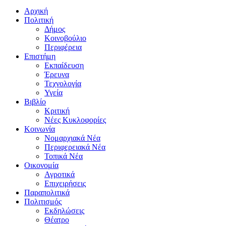
Αρχική
Πολιτική
Δήμος
Κοινοβούλιο
Περιφέρεια
Επιστήμη
Εκπαίδευση
Έρευνα
Τεχνολογία
Υγεία
Βιβλίο
Κριτική
Νέες Κυκλοφορίες
Κοινωνία
Νομαρχιακά Νέα
Περιφερειακά Νέα
Τοπικά Νέα
Οικονομία
Αγροτικά
Επιχειρήσεις
Παραπολιτικά
Πολιτισμός
Εκδηλώσεις
Θέατρο