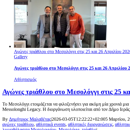
Αγώνες τριάθλου στο Μεσολόγγι στις 25 και 26 Απριλίου 202
Gallery
Αγώνες τριάθλου στο Μεσολόγγι στις 25 και 26 Απριλίου 
Αθλητισμός
Αγώνες τριάθλου στο Μεσολόγγι στις 25 κα
Το Μεσολόγγι ετοιμάζεται να φιλοξενήσει για ακόμη μία χρονιά μι
Messolonghi Legacy. Η διοργάνωση υλοποιείται από τον Δήμο Ιεράς
By
Δημήτριος Μαλαβέτας
|
2026-03-05T12:22:22+02:00
5 Μαρτίου, 
αγώνες τριάθλου
,
αθλητικά events
,
αθλητικές διοργανώσεις
,
αθλητικ
λιμνοθάλασσα Μεσολογγίου
,
Μεσολόγγι
,
τρίαθλο
|