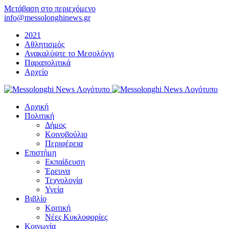
Μετάβαση στο περιεχόμενο
info@messolonghinews.gr
2021
Αθλητισμός
Ανακαλύψτε το Μεσολόγγι
Παραπολιτικά
Αρχείο
Αρχική
Πολιτική
Δήμος
Κοινοβούλιο
Περιφέρεια
Επιστήμη
Εκπαίδευση
Έρευνα
Τεχνολογία
Υγεία
Βιβλίο
Κριτική
Νέες Κυκλοφορίες
Κοινωνία