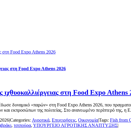
ς στη Food Expo Athens 2026
ειας στη Food Expo Athens 2026
 ιχθυοκαλλιέργειας στη Food Expo Athens 
ε δυναμικό «παρών» στη Food Expo Athens 2026, που πραγματοποιή
 και εκπροσώπων της πολιτείας. Στο ανανεωμένο περίπτερό της, η Ε
 2026
|
Categories:
Αγροτικά
,
Επιχειρήσεις
,
Οικονομία
|
Tags:
Fish from 
αβράκι
,
τσιπούρα
,
ΥΠΟΥΡΓΕΙΟ ΑΓΡΟΤΙΚΗΣ ΑΝΑΠΤΥΞΗΣ
|