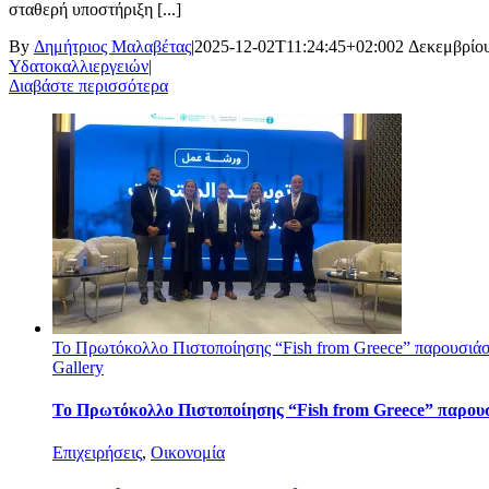
σταθερή υποστήριξη [...]
By
Δημήτριος Μαλαβέτας
|
2025-12-02T11:24:45+02:00
2 Δεκεμβρίου
Υδατοκαλλιεργειών
|
Διαβάστε περισσότερα
Το Πρωτόκολλο Πιστοποίησης “Fish from Greece” παρουσιάσ
Gallery
Το Πρωτόκολλο Πιστοποίησης “Fish from Greece” παρου
Επιχειρήσεις
,
Οικονομία