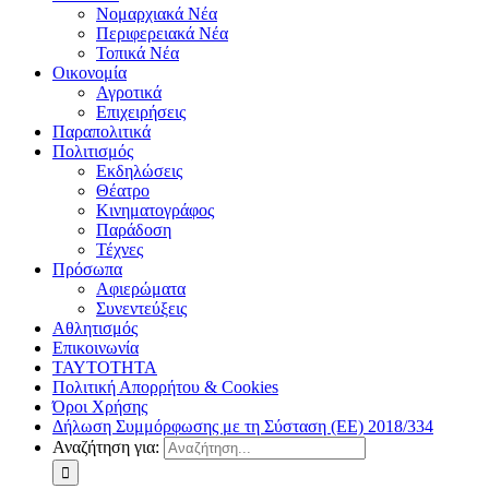
Νομαρχιακά Νέα
Περιφερειακά Νέα
Τοπικά Νέα
Οικονομία
Αγροτικά
Επιχειρήσεις
Παραπολιτικά
Πολιτισμός
Εκδηλώσεις
Θέατρο
Κινηματογράφος
Παράδοση
Τέχνες
Πρόσωπα
Αφιερώματα
Συνεντεύξεις
Αθλητισμός
Επικοινωνία
ΤΑΥΤΟΤΗΤΑ
Πολιτική Απορρήτου & Cookies
Όροι Χρήσης
Δήλωση Συμμόρφωσης με τη Σύσταση (ΕΕ) 2018/334
Αναζήτηση για: