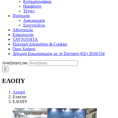
Κινηματογράφος
Παράδοση
Τέχνες
Πρόσωπα
Αφιερώματα
Συνεντεύξεις
Αθλητισμός
Επικοινωνία
ΤΑΥΤΟΤΗΤΑ
Πολιτική Απορρήτου & Cookies
Όροι Χρήσης
Δήλωση Συμμόρφωσης με τη Σύσταση (ΕΕ) 2018/334
Αναζήτηση για:
ΕΛΟΠΥ
Αρχική
Ετικέτα:
ΕΛΟΠΥ