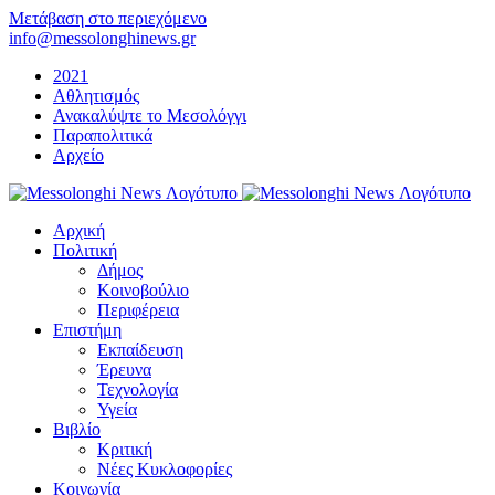
Μετάβαση στο περιεχόμενο
info@messolonghinews.gr
2021
Αθλητισμός
Ανακαλύψτε το Μεσολόγγι
Παραπολιτικά
Αρχείο
Αρχική
Πολιτική
Δήμος
Κοινοβούλιο
Περιφέρεια
Επιστήμη
Εκπαίδευση
Έρευνα
Τεχνολογία
Υγεία
Βιβλίο
Κριτική
Νέες Κυκλοφορίες
Κοινωνία