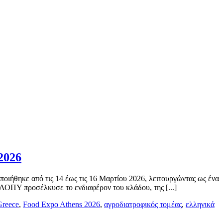
2026
θηκε από τις 14 έως τις 16 Μαρτίου 2026, λειτουργώντας ως ένα
ΛΟΠΥ προσέλκυσε το ενδιαφέρον του κλάδου, της [...]
Greece
,
Food Expo Athens 2026
,
αγροδιατροφικός τομέας
,
ελληνικά