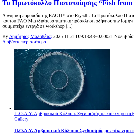
Το Πρωτόκολλο Πιστοποίησης “Fish from 
Δυναμική παρουσία της ΕΛΟΠΥ στο Riyadh: Το Πρωτόκολλο Πιστοπ
και του FAO Μια ιδιαίτερα τιμητική πρόσκληση οδήγησε την Ισμή
συμμετείχε ενεργά σε workshop [...]
By
Δημήτριος Μαλαβέτας
|
2025-11-21T09:18:48+02:00
21 Νοεμβρίο
Διαβάστε περισσότερα
Π.Ο.Α.Υ. Αμβρακικού Κόλπου: Σχεδιασμός με επίκεντρο τη β
Gallery
Π.Ο.Α.Υ. Αμβρακικού Κόλπου: Σχεδιασμός με επίκεντρο τ