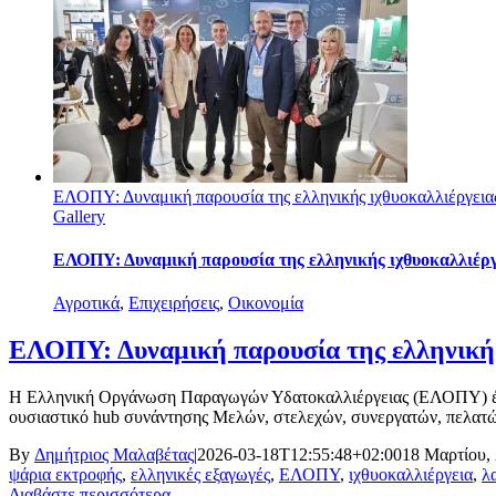
ΕΛΟΠΥ: Δυναμική παρουσία της ελληνικής ιχθυοκαλλιέργεια
Gallery
ΕΛΟΠΥ: Δυναμική παρουσία της ελληνικής ιχθυοκαλλιέργ
Αγροτικά
,
Επιχειρήσεις
,
Οικονομία
ΕΛΟΠΥ: Δυναμική παρουσία της ελληνικής
Η Ελληνική Οργάνωση Παραγωγών Υδατοκαλλιέργειας (ΕΛΟΠΥ) έδωσ
ουσιαστικό hub συνάντησης Μελών, στελεχών, συνεργατών, πελατών
By
Δημήτριος Μαλαβέτας
|
2026-03-18T12:55:48+02:00
18 Μαρτίου,
ψάρια εκτροφής
,
ελληνικές εξαγωγές
,
ΕΛΟΠΥ
,
ιχθυοκαλλιέργεια
,
λ
Διαβάστε περισσότερα