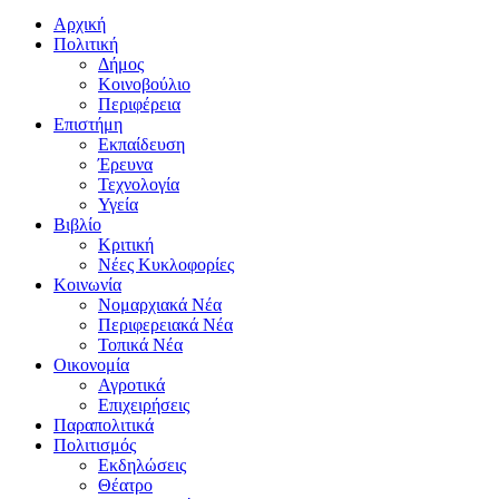
Αρχική
Πολιτική
Δήμος
Κοινοβούλιο
Περιφέρεια
Επιστήμη
Εκπαίδευση
Έρευνα
Τεχνολογία
Υγεία
Βιβλίο
Κριτική
Νέες Κυκλοφορίες
Κοινωνία
Νομαρχιακά Νέα
Περιφερειακά Νέα
Τοπικά Νέα
Οικονομία
Αγροτικά
Επιχειρήσεις
Παραπολιτικά
Πολιτισμός
Εκδηλώσεις
Θέατρο