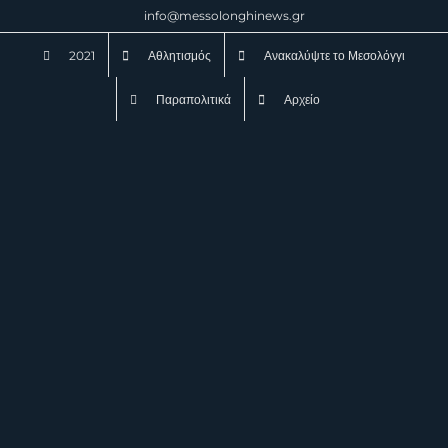
Μετάβαση
info@messolonghinews.gr
στο
2021
Αθλητισμός
Ανακαλύψτε το Μεσολόγγι
περιεχόμενο
Παραπολιτικά
Αρχείο