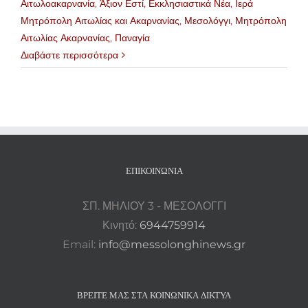
Αιτωλοακαρνανία
,
Άξιον Εστί
,
Εκκλησιαστικά Νέα
,
Ιερά
Μητρόπολη Αιτωλίας και Ακαρνανίας
,
Μεσολόγγι
,
Μητρόπολη
Αιτωλίας Ακαρνανίας
,
Παναγία
Διαβάστε περισσότερα
ΕΠΙΚΟΙΝΩΝΊΑ
ΣΠ. ΜΗΛΙΟΥ 3 - ΜΕΣΟΛΟΓΓΙ
Κινητό:
6944759914
Email:
info@messolonghinews.gr
ΒΡΕΊΤΕ ΜΑΣ ΣΤΑ ΚΟΙΝΩΝΙΚΆ ΔΊΚΤΥΑ