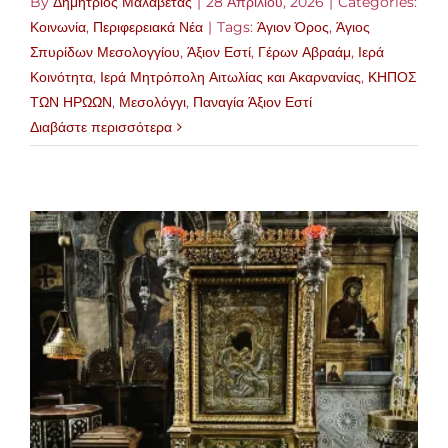
By
Δημήτριος Μαλαβέτας
|
28 Απριλίου, 2026
|
Categories:
Κοινωνία
,
Περιφερειακά Νέα
|
Tags:
Άγιον Όρος
,
Άγιος
Σπυρίδων Μεσολογγίου
,
Άξιον Εστί
,
Γέρων Αβραάμ
,
Ιερά
Κοινότητα
,
Ιερά Μητρόπολη Αιτωλίας και Ακαρνανίας
,
ΚΗΠΟΣ
ΤΩΝ ΗΡΩΩΝ
,
Μεσολόγγι
,
Παναγία Άξιον Εστί
Διαβάστε περισσότερα