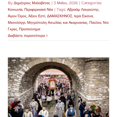
By
Δημήτριος Μαλαβέτας
|
3 Μαΐου, 2026
|
Categories:
Κοινωνία
,
Περιφερειακά Νέα
|
Tags:
Αβραάμ Λαυριώτης
,
Άγιον Όρος
,
Άξιον Εστί
,
ΔΑΜΑΣΚΗΝΟΣ
,
Ιερά Εικόνα
,
Μεσολόγγι
,
Μητρόπολη Αιτωλίας και Ακαρνανίας
,
Παύλος Ντε
Γκρες
,
Προσκύνημα
Διαβάστε περισσότερα