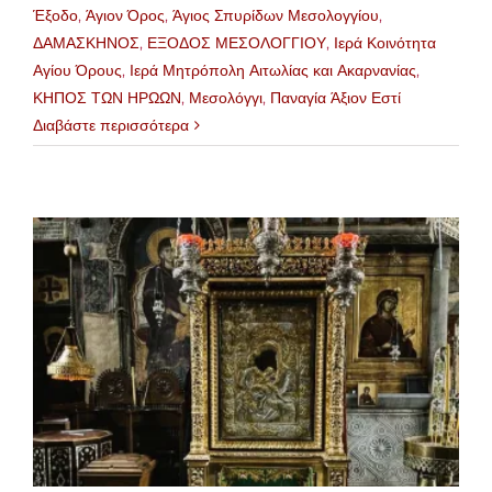
Έξοδο
,
Άγιον Όρος
,
Άγιος Σπυρίδων Μεσολογγίου
,
ΔΑΜΑΣΚΗΝΟΣ
,
ΕΞΟΔΟΣ ΜΕΣΟΛΟΓΓΙΟΥ
,
Ιερά Κοινότητα
Αγίου Όρους
,
Ιερά Μητρόπολη Αιτωλίας και Ακαρνανίας
,
ΚΗΠΟΣ ΤΩΝ ΗΡΩΩΝ
,
Μεσολόγγι
,
Παναγία Άξιον Εστί
Διαβάστε περισσότερα
ν