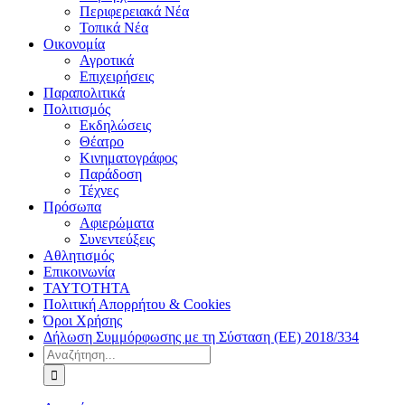
Περιφερειακά Νέα
Τοπικά Νέα
Οικονομία
Αγροτικά
Επιχειρήσεις
Παραπολιτικά
Πολιτισμός
Εκδηλώσεις
Θέατρο
Κινηματογράφος
Παράδοση
Τέχνες
Πρόσωπα
Αφιερώματα
Συνεντεύξεις
Αθλητισμός
Επικοινωνία
ΤΑΥΤΟΤΗΤΑ
Πολιτική Απορρήτου & Cookies
Όροι Χρήσης
Δήλωση Συμμόρφωσης με τη Σύσταση (ΕΕ) 2018/334
Αναζήτηση
για: