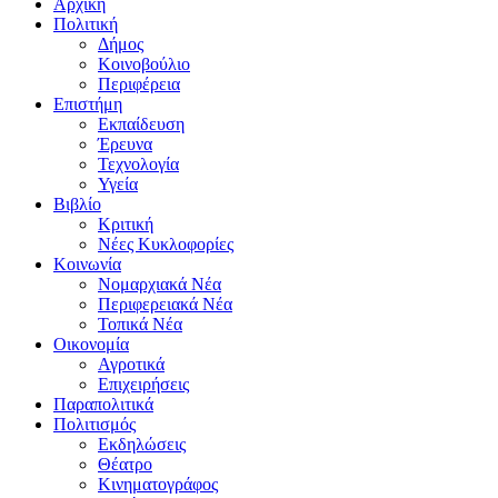
Αρχική
Πολιτική
Δήμος
Κοινοβούλιο
Περιφέρεια
Επιστήμη
Εκπαίδευση
Έρευνα
Τεχνολογία
Υγεία
Βιβλίο
Κριτική
Νέες Κυκλοφορίες
Κοινωνία
Νομαρχιακά Νέα
Περιφερειακά Νέα
Τοπικά Νέα
Οικονομία
Αγροτικά
Επιχειρήσεις
Παραπολιτικά
Πολιτισμός
Εκδηλώσεις
Θέατρο
Κινηματογράφος