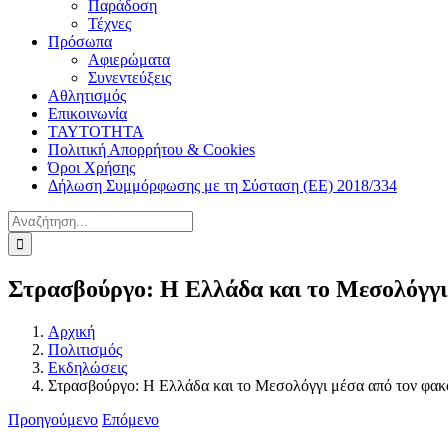
Παράδοση
Τέχνες
Πρόσωπα
Αφιερώματα
Συνεντεύξεις
Αθλητισμός
Επικοινωνία
ΤΑΥΤΟΤΗΤΑ
Πολιτική Απορρήτου & Cookies
Όροι Χρήσης
Δήλωση Συμμόρφωσης με τη Σύσταση (ΕΕ) 2018/334
Αναζήτηση
για:
Στρασβούργο: Η Ελλάδα και το Μεσολόγγι
Αρχική
Πολιτισμός
Εκδηλώσεις
Στρασβούργο: Η Ελλάδα και το Μεσολόγγι μέσα από τον φα
Προηγούμενο
Επόμενο