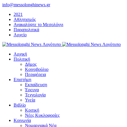
Μετάβαση
info@messolonghinews.gr
στο
2021
περιεχόμενο
Αθλητισμός
Ανακαλύψτε το Μεσολόγγι
Παραπολιτικά
Αρχείο
Αρχική
Πολιτική
Δήμος
Κοινοβούλιο
Περιφέρεια
Επιστήμη
Εκπαίδευση
Έρευνα
Τεχνολογία
Υγεία
Βιβλίο
Κριτική
Νέες Κυκλοφορίες
Κοινωνία
Νομαρχιακά Νέα