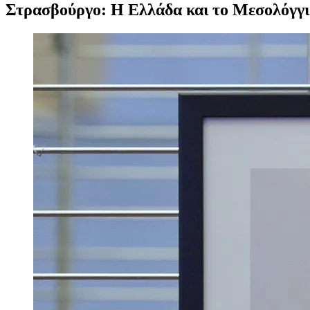
Στρασβούργο: Η Ελλάδα και το Μεσολόγγι
Προβολή
μεγαλύτερης
εικόνας