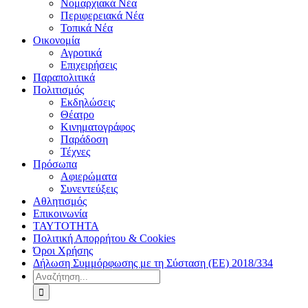
Νομαρχιακά Νέα
Περιφερειακά Νέα
Τοπικά Νέα
Οικονομία
Αγροτικά
Επιχειρήσεις
Παραπολιτικά
Πολιτισμός
Εκδηλώσεις
Θέατρο
Κινηματογράφος
Παράδοση
Τέχνες
Πρόσωπα
Αφιερώματα
Συνεντεύξεις
Αθλητισμός
Επικοινωνία
ΤΑΥΤΟΤΗΤΑ
Πολιτική Απορρήτου & Cookies
Όροι Χρήσης
Δήλωση Συμμόρφωσης με τη Σύσταση (ΕΕ) 2018/334
Αναζήτηση
για: