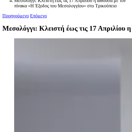
Μεσολόγγι: Κλειστή έως τις 17 Απριλίου η αίθουσα με τον
πίνακα «Η Έξοδος του Μεσολογγίου» στο Τρικούπειο
Προηγούμενο
Επόμενο
Μεσολόγγι: Κλειστή έως τις 17 Απριλίου 
Προβολή
μεγαλύτερης
εικόνας