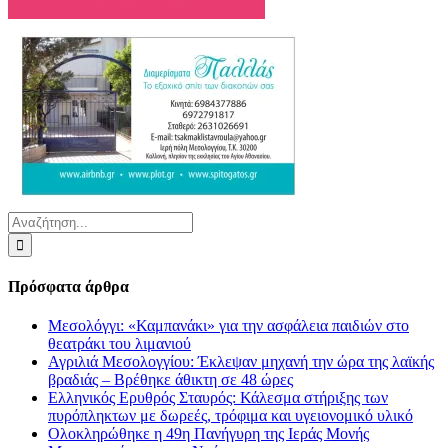
Αναζήτηση
για:
Πρόσφατα άρθρα
Μεσολόγγι: «Καμπανάκι» για την ασφάλεια παιδιών στο
θεατράκι του λιμανιού
Αγριλιά Μεσολογγίου: Έκλεψαν μηχανή την ώρα της λαϊκής
βραδιάς – Βρέθηκε άθικτη σε 48 ώρες
Ελληνικός Ερυθρός Σταυρός: Κάλεσμα στήριξης των
πυρόπληκτων με δωρεές, τρόφιμα και υγειονομικό υλικό
Ολοκληρώθηκε η 49η Πανήγυρη της Ιεράς Μονής