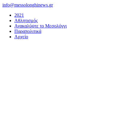
Μετάβαση
info@messolonghinews.gr
στο
2021
περιεχόμενο
Αθλητισμός
Ανακαλύψτε το Μεσολόγγι
Παραπολιτικά
Αρχείο