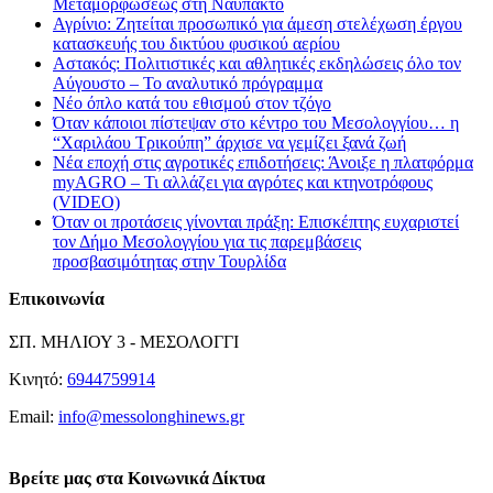
Μεταμορφώσεως στη Ναύπακτο
Αγρίνιο: Ζητείται προσωπικό για άμεση στελέχωση έργου
κατασκευής του δικτύου φυσικού αερίου
Αστακός: Πολιτιστικές και αθλητικές εκδηλώσεις όλο τον
Αύγουστο – Το αναλυτικό πρόγραμμα
Νέο όπλο κατά του εθισμού στον τζόγο
Όταν κάποιοι πίστεψαν στο κέντρο του Μεσολογγίου… η
“Χαριλάου Τρικούπη” άρχισε να γεμίζει ξανά ζωή
Νέα εποχή στις αγροτικές επιδοτήσεις: Άνοιξε η πλατφόρμα
myAGRO – Τι αλλάζει για αγρότες και κτηνοτρόφους
(VIDEO)
Όταν οι προτάσεις γίνονται πράξη: Επισκέπτης ευχαριστεί
τον Δήμο Μεσολογγίου για τις παρεμβάσεις
προσβασιμότητας στην Τουρλίδα
Επικοινωνία
ΣΠ. ΜΗΛΙΟΥ 3 - ΜΕΣΟΛΟΓΓΙ
Κινητό:
6944759914
Email:
info@messolonghinews.gr
Βρείτε μας στα Κοινωνικά Δίκτυα