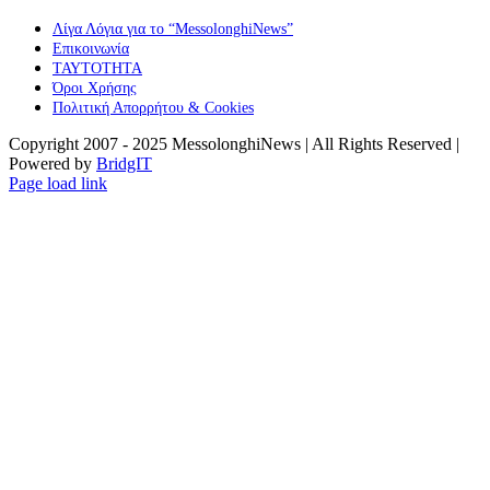
Λίγα Λόγια για το “MessolonghiNews”
Επικοινωνία
ΤΑΥΤΟΤΗΤΑ
Όροι Χρήσης
Πολιτική Απορρήτου & Cookies
Copyright 2007 - 2025 MessolonghiNews | All Rights Reserved |
Powered by
BridgIT
YouTube
Facebook
Instagram
Page load link
Go
to
Top