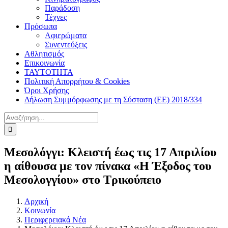
Παράδοση
Τέχνες
Πρόσωπα
Αφιερώματα
Συνεντεύξεις
Αθλητισμός
Επικοινωνία
ΤΑΥΤΟΤΗΤΑ
Πολιτική Απορρήτου & Cookies
Όροι Χρήσης
Δήλωση Συμμόρφωσης με τη Σύσταση (ΕΕ) 2018/334
Αναζήτηση
για:
Μεσολόγγι: Κλειστή έως τις 17 Απριλίου
η αίθουσα με τον πίνακα «Η Έξοδος του
Μεσολογγίου» στο Τρικούπειο
Αρχική
Κοινωνία
Περιφερειακά Νέα