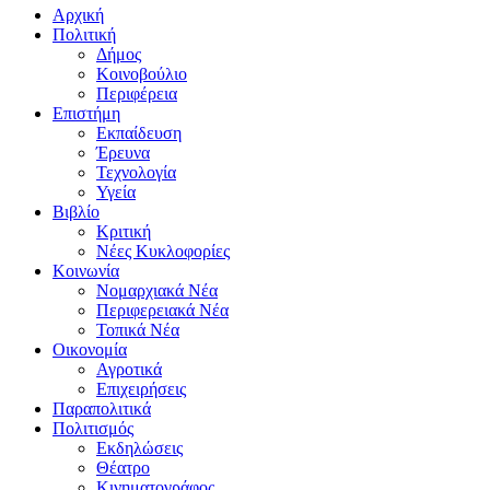
Αρχική
Πολιτική
Δήμος
Κοινοβούλιο
Περιφέρεια
Επιστήμη
Εκπαίδευση
Έρευνα
Τεχνολογία
Υγεία
Βιβλίο
Κριτική
Νέες Κυκλοφορίες
Κοινωνία
Νομαρχιακά Νέα
Περιφερειακά Νέα
Τοπικά Νέα
Οικονομία
Αγροτικά
Επιχειρήσεις
Παραπολιτικά
Πολιτισμός
Εκδηλώσεις
Θέατρο
Κινηματογράφος