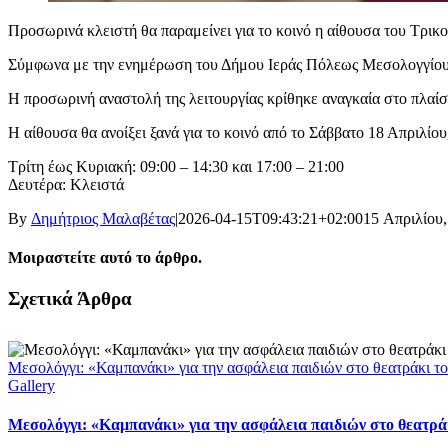
Προσωρινά κλειστή θα παραμείνει για το κοινό η αίθουσα του Τρι
Σύμφωνα με την ενημέρωση του Δήμου Ιεράς Πόλεως Μεσολογγίου
Η προσωρινή αναστολή της λειτουργίας κρίθηκε αναγκαία στο πλαίσ
Η αίθουσα θα ανοίξει ξανά για το κοινό από το Σάββατο 18 Απριλίο
Τρίτη έως Κυριακή: 09:00 – 14:30 και 17:00 – 21:00
Δευτέρα: Κλειστά
By
Δημήτριος Μαλαβέτας
|
2026-04-15T09:43:21+02:00
15 Απριλίου,
Μοιραστείτε αυτό το άρθρο.
Facebook
X
LinkedIn
WhatsApp
Email
Σχετικά Άρθρα
Μεσολόγγι: «Καμπανάκι» για την ασφάλεια παιδιών στο θεατράκι το
Gallery
Μεσολόγγι: «Καμπανάκι» για την ασφάλεια παιδιών στο θεατράκ