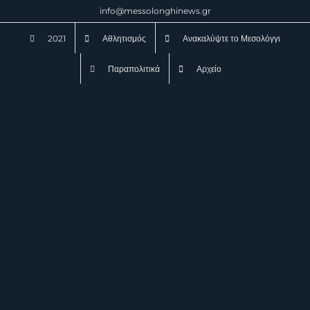
Μετάβαση
info@messolonghinews.gr
στο
2021
Αθλητισμός
Ανακαλύψτε το Μεσολόγγι
περιεχόμενο
Παραπολιτικά
Αρχείο