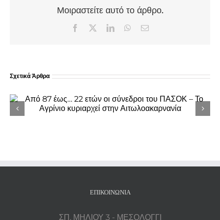
Μοιραστείτε αυτό το άρθρο.
Facebook
X
LinkedIn
WhatsApp
Email
Σχετικά Άρθρα
Πρωτοχρονιάτικα κάλαντα από τη
Φιλαρμονική «Ιωσήφ Ρωγών» στο
Δημαρχείο Ιερής Πόλης Μεσολογγίου
ΕΠΙΚΟΙΝΩΝΊΑ
ΣΠ. ΜΗΛΙΟΥ 3 - ΜΕΣΟΛΟΓΓΙ