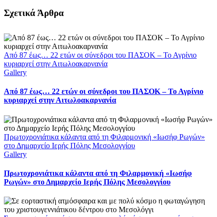
Facebook
X
LinkedIn
WhatsApp
Email
Σχετικά Άρθρα
Από 87 έως… 22 ετών οι σύνεδροι του ΠΑΣΟΚ – Το Αγρίνιο
κυριαρχεί στην Αιτωλοακαρνανία
Gallery
Από 87 έως… 22 ετών οι σύνεδροι του ΠΑΣΟΚ – Το Αγρίνιο
κυριαρχεί στην Αιτωλοακαρνανία
Πρωτοχρονιάτικα κάλαντα από τη Φιλαρμονική «Ιωσήφ Ρωγών»
στο Δημαρχείο Ιερής Πόλης Μεσολογγίου
Gallery
Πρωτοχρονιάτικα κάλαντα από τη Φιλαρμονική «Ιωσήφ
Ρωγών» στο Δημαρχείο Ιερής Πόλης Μεσολογγίου