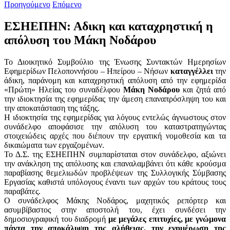
Προηγούμενο
Επόμενο
ΕΣΗΕΠΗΝ: Αδικη και καταχρηστική η
απόλυση του Μάκη Νοδάρου
Το Διοικητικό Συμβούλιο της Ένωσης Συντακτών Ημερησίων
Εφημερίδων Πελοποννήσου – Ηπείρου – Νήσων
καταγγέλλει
την
άδικη, παράνομη και καταχρηστική απόλυση από την εφημερίδα
«Πρώτη» Ηλείας του συναδέλφου
Μάκη Νοδάρου
και ζητά από
την ιδιοκτησία της εφημερίδας την άμεση επαναπρόσληψη του και
την αποκατάσταση της τάξης.
Η ιδιοκτησία της εφημερίδας για λόγους εντελώς άγνωστους στον
συνάδελφο αποφάσισε την απόλυση του καταστρατηγώντας
στοιχειώδεις αρχές που διέπουν την εργατική νομοθεσία και τα
δικαιώματα των εργαζομένων.
Το Δ.Σ. της ΕΣΗΕΠΗΝ συμπαρίσταται στον συνάδελφο, αξιώνει
την ανάκληση της απόλυσης και επαναλαμβάνει ότι κάθε κρούσμα
παραβίασης θεμελιωδών προβλέψεων της Συλλογικής Σύμβασης
Εργασίας καθιστά υπόλογους έναντι των αρχών του κράτους τους
παραβάτες.
Ο συνάδελφος Μάκης Νοδάρος, μαχητικός ρεπόρτερ και
ασυμβίβαστος στην αποστολή του, έχει συνδέσει την
δημοσιογραφική του διαδρομή
με μεγάλες επιτυχίες, με γνώμονα
πάντα την αποκάλυψη της αλήθειας, την ενημέρωση της