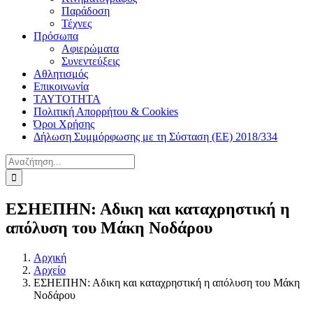
Παράδοση
Τέχνες
Πρόσωπα
Αφιερώματα
Συνεντεύξεις
Αθλητισμός
Επικοινωνία
ΤΑΥΤΟΤΗΤΑ
Πολιτική Απορρήτου & Cookies
Όροι Χρήσης
Δήλωση Συμμόρφωσης με τη Σύσταση (ΕΕ) 2018/334
Αναζήτηση
για:
ΕΣΗΕΠΗΝ: Αδικη και καταχρηστική η
απόλυση του Μάκη Νοδάρου
Αρχική
Αρχείο
ΕΣΗΕΠΗΝ: Αδικη και καταχρηστική η απόλυση του Μάκη
Νοδάρου