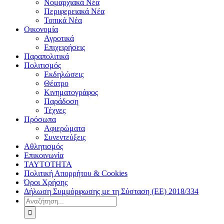
Νομαρχιακά Νέα
Περιφερειακά Νέα
Τοπικά Νέα
Οικονομία
Αγροτικά
Επιχειρήσεις
Παραπολιτικά
Πολιτισμός
Εκδηλώσεις
Θέατρο
Κινηματογράφος
Παράδοση
Τέχνες
Πρόσωπα
Αφιερώματα
Συνεντεύξεις
Αθλητισμός
Επικοινωνία
ΤΑΥΤΟΤΗΤΑ
Πολιτική Απορρήτου & Cookies
Όροι Χρήσης
Δήλωση Συμμόρφωσης με τη Σύσταση (ΕΕ) 2018/334
Αναζήτηση
για: