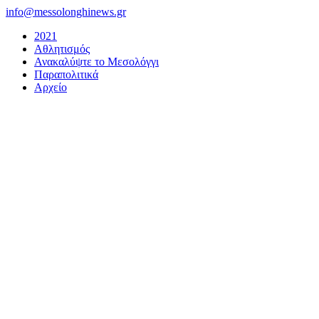
Μετάβαση
info@messolonghinews.gr
στο
2021
περιεχόμενο
Αθλητισμός
Ανακαλύψτε το Μεσολόγγι
Παραπολιτικά
Αρχείο