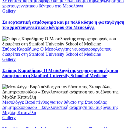
Σε εορταστική ατμόσφαιρα και με πολύ κόσμο η φωταγώγηση του
χριστουγεννιάτικου δέντρου στο Μεσολόγγι
Gallery
Σε εορταστική ατμόσφαιρα και με πολύ κόσμο η φωταγώγηση
του χριστουγεννιάτικου δέντρου στο Μεσολόγγι
Σπύρος Καραδήμας: Ο Μεσολογγίτης νευροχειρουργός που
διαπρέπει στη Stanford University School of Medicine
Gallery
Σπύρος Καραδήμας: Ο Μεσολογγίτης νευροχειρουργός που
διαπρέπει στη Stanford University School of Medicine
Μεσολόγγι: Βαρύ πένθος για τον θάνατο της Σταυρούλας
Δημητρακοπούλου – Συγκλονιστική ανάρτηση του συζύγου της
Μιχάλη Κιτσινέλη
Gallery