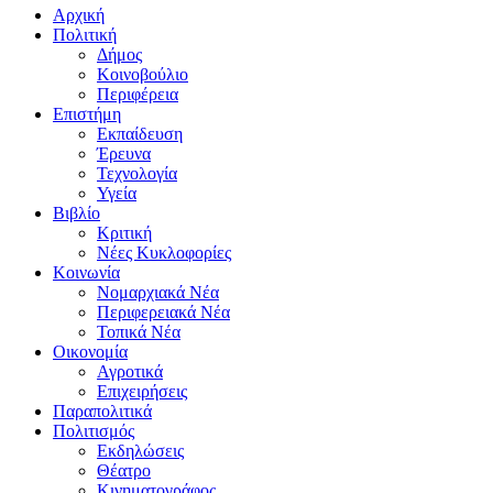
Αρχική
Πολιτική
Δήμος
Κοινοβούλιο
Περιφέρεια
Επιστήμη
Εκπαίδευση
Έρευνα
Τεχνολογία
Υγεία
Βιβλίο
Κριτική
Νέες Κυκλοφορίες
Κοινωνία
Νομαρχιακά Νέα
Περιφερειακά Νέα
Τοπικά Νέα
Οικονομία
Αγροτικά
Επιχειρήσεις
Παραπολιτικά
Πολιτισμός
Εκδηλώσεις
Θέατρο
Κινηματογράφος