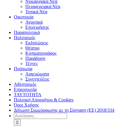
Νομαρχιακά Νέα
Περιφερειακά Νέα
Τοπικά Νέα
Οικονομία
Αγροτικά
Επιχειρήσεις
Παραπολιτικά
Πολιτισμός
Εκδηλώσεις
Θέατρο
Κινηματογράφος
Παράδοση
Τέχνες
Πρόσωπα
Αφιερώματα
Συνεντεύξεις
Αθλητισμός
Επικοινωνία
ΤΑΥΤΟΤΗΤΑ
Πολιτική Απορρήτου & Cookies
Όροι Χρήσης
Δήλωση Συμμόρφωσης με τη Σύσταση (ΕΕ) 2018/334
Αναζήτηση
για: