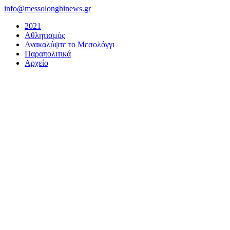
Μετάβαση
info@messolonghinews.gr
στο
2021
περιεχόμενο
Αθλητισμός
Ανακαλύψτε το Μεσολόγγι
Παραπολιτικά
Αρχείο