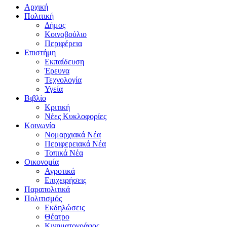
Αρχική
Πολιτική
Δήμος
Κοινοβούλιο
Περιφέρεια
Επιστήμη
Εκπαίδευση
Έρευνα
Τεχνολογία
Υγεία
Βιβλίο
Κριτική
Νέες Κυκλοφορίες
Κοινωνία
Νομαρχιακά Νέα
Περιφερειακά Νέα
Τοπικά Νέα
Οικονομία
Αγροτικά
Επιχειρήσεις
Παραπολιτικά
Πολιτισμός
Εκδηλώσεις
Θέατρο
Κινηματογράφος