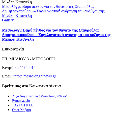
Μεσολόγγι: Βαρύ πένθος για τον θάνατο της Σταυρούλας
Δημητρακοπούλου – Συγκλονιστική ανάρτηση του συζύγου της
Μιχάλη Κιτσινέλη
Gallery
Μεσολόγγι: Βαρύ πένθος για τον θάνατο της Σταυρούλας
Δημητρακοπούλου – Συγκλονιστική ανάρτηση του συζύγου της
Μιχάλη Κιτσινέλη
Επικοινωνία
ΣΠ. ΜΗΛΙΟΥ 3 - ΜΕΣΟΛΟΓΓΙ
Κινητό:
6944759914
Email:
info@messolonghinews.gr
Βρείτε μας στα Κοινωνικά Δίκτυα
Λίγα Λόγια για το “MessolonghiNews”
Επικοινωνία
ΤΑΥΤΟΤΗΤΑ
Όροι Χρήσης