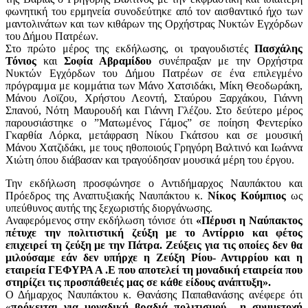
φωνητική του ερμηνεία συνοδεύτηκε από τον αισθαντικό ήχο των
μαντολινάτων και των κιθάρων της Ορχήστρας Νυκτών Εγχόρδων
του Δήμου Πατρέων.
Στο πρώτο μέρος της εκδήλωσης, οι τραγουδιστές
Πασχάλης
Τόνιος
και
Σοφία Αβραμίδου
συνέπραξαν με την Ορχήστρα
Νυκτών Εγχόρδων του Δήμου Πατρέων σε ένα επιλεγμένο
πρόγραμμα με κομμάτια των Μάνο Χατσιδάκι, Μίκη Θεοδωράκη,
Μάνου Λοϊζου, Χρήστου Λεοντή, Σταύρου Ξαρχάκου, Γιάννη
Σπανού, Νότη Μαυρουδή και Γιάννη Γλέζου. Στο δεύτερο μέρος
παρουσιάστηκε ο ”Ματωμένος Γάμος” σε ποίηση Φεντερίκο
Γκαρθία Λόρκα, μετάφραση Νίκου Γκάτσου και σε μουσική
Μάνου Χατζιδάκι, με τους ηθοποιούς Γρηγόρη Βαλτινό και Ιωάννα
Χιώτη όπου διάβασαν και τραγούδησαν μουσικά μέρη του έργου.
Την εκδήλωση προσφώνησε ο Αντιδήμαρχος Ναυπάκτου και
Πρόεδρος της Αναπτυξιακής Ναυπάκτου κ.
Νίκος Κούμπιος
ως
υπεύθυνος αυτής της ξεχωριστής διοργάνωσης.
Αναφερόμενος στην εκδήλωση τόνισε ότι
«Πέρυσι η Ναύπακτος
πέτυχε την πολιτιστική ζεύξη με το Αντίρριο και φέτος
επιχειρεί τη ζεύξη με την Πάτρα. Ζεύξεις για τις οποίες δεν θα
μιλούσαμε εάν δεν υπήρχε η Ζεύξη Ρίου- Αντιρρίου και η
εταιρεία ΓΕΦΥΡΑ Α .Ε που αποτελεί τη μοναδική εταιρεία που
στηρίζει τις προσπάθειές μας σε κάθε είδους ανάπτυξη».
Ο Δήμαρχος Ναυπάκτου κ. Θανάσης Παπαθανάσης ανέφερε ότι
«
πρόκειται για μοναδική βραδιά πολιτισμού….η συμμετοχή