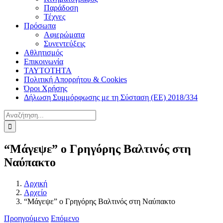
Παράδοση
Τέχνες
Πρόσωπα
Αφιερώματα
Συνεντεύξεις
Αθλητισμός
Επικοινωνία
ΤΑΥΤΟΤΗΤΑ
Πολιτική Απορρήτου & Cookies
Όροι Χρήσης
Δήλωση Συμμόρφωσης με τη Σύσταση (ΕΕ) 2018/334
Αναζήτηση
για:
“Μάγεψε” ο Γρηγόρης Βαλτινός στη
Ναύπακτο
Αρχική
Αρχείο
“Μάγεψε” ο Γρηγόρης Βαλτινός στη Ναύπακτο
Προηγούμενο
Επόμενο