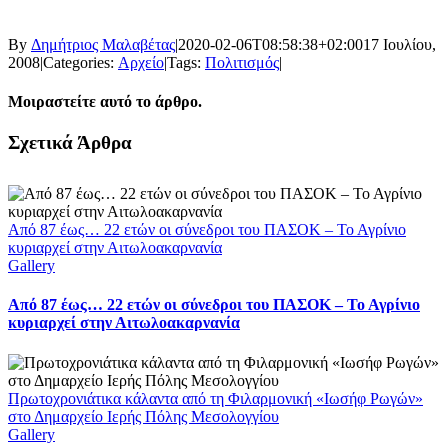
By
Δημήτριος Μαλαβέτας
|
2020-02-06T08:58:38+02:00
17 Ιουλίου,
2008
|
Categories:
Αρχείο
|
Tags:
Πολιτισμός
|
Μοιραστείτε αυτό το άρθρο.
Facebook
X
LinkedIn
WhatsApp
Email
Σχετικά Άρθρα
Από 87 έως… 22 ετών οι σύνεδροι του ΠΑΣΟΚ – Το Αγρίνιο
κυριαρχεί στην Αιτωλοακαρνανία
Gallery
Από 87 έως… 22 ετών οι σύνεδροι του ΠΑΣΟΚ – Το Αγρίνιο
κυριαρχεί στην Αιτωλοακαρνανία
Πρωτοχρονιάτικα κάλαντα από τη Φιλαρμονική «Ιωσήφ Ρωγών»
στο Δημαρχείο Ιερής Πόλης Μεσολογγίου
Gallery