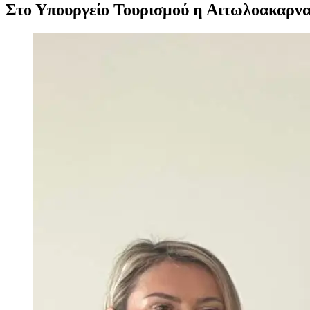
Στο Υπουργείο Τουρισμού η Αιτωλοακαρναν
Προβολή
μεγαλύτερης
εικόνας