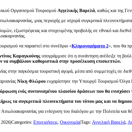
ηνικού Οργανισμού Τουρισμού
Αγγελικής Βαρελά
, καθώς και της Γε
Αιτωλοακαρνανίας, μιας περιοχής με ισχυρά συγκριτικά πλεονεκτήματ
οδομών, εξωστρέφειας και στοχευμένης προβολής σε εθνικό και διε
λοακαρνανίας.
υρισμού να παραστεί στο συνέδριο «
Κληρονομήματα 2
», που θα π
τίνος Καραγκούνης
υπογράμμισε ότι η συνάντηση ανέδειξε τη βούλ
ύν να συμβάλουν καθοριστικά στην προσέλκυση επισκεπτών.
ανίας στην παγκόσμια τουριστική αγορά, μέσα από συμμετοχές σε διε
αρνανίας
Νίκη Φλώρου
ευχαρίστησε την Υπουργό Τουρισμού Όλγα Κε
όρφωση ενός συντονισμένου πλαισίου δράσεων που θα ενισχύσει τ
λήρως τα συγκριτικά πλεονεκτήματα του τόπου μας και να δημιο
τωλοακαρνανίας για ενίσχυση του διαλόγου με την Πολιτεία και θέτει
 2026
|
Categories:
Επιχειρήσεις
,
Οικονομία
|
Tags:
Αγγελική Βαρελά
,
Αγ