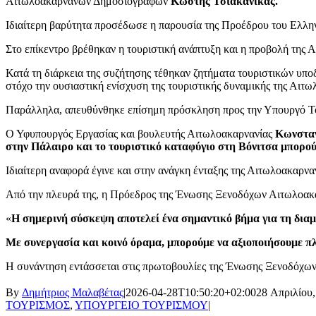
Αιτωλοακαρνάνων Δημοσιογράφων
Κωστής Τσιακανίκας.
Ιδιαίτερη βαρύτητα προσέδωσε η παρουσία της Προέδρου του Ελλ
Στο επίκεντρο βρέθηκαν η τουριστική ανάπτυξη και η προβολή της 
Κατά τη διάρκεια της συζήτησης τέθηκαν ζητήματα τουριστικών υπ
στόχο την ουσιαστική ενίσχυση της τουριστικής δυναμικής της Αιτω
Παράλληλα, απευθύνθηκε επίσημη πρόσκληση προς την Υπουργό Το
Ο Υφυπουργός Εργασίας και βουλευτής Αιτωλοακαρνανίας
Κωνσταν
στην Πάλαιρο και το τουριστικό καταφύγιο στη Βόνιτσα μπορο
Ιδιαίτερη αναφορά έγινε και στην ανάγκη ένταξης της Αιτωλοακαρν
Από την πλευρά της, η Πρόεδρος της Ένωσης Ξενοδόχων Αιτωλοακ
«
Η σημερινή σύσκεψη αποτελεί ένα σημαντικό βήμα για τη διαμ
Με συνεργασία και κοινό όραμα, μπορούμε να αξιοποιήσουμε π
Η συνάντηση εντάσσεται στις πρωτοβουλίες της Ένωσης Ξενοδόχων Αι
By
Δημήτριος Μαλαβέτας
|
2026-04-28T10:50:20+02:00
28 Απριλίου,
ΤΟΥΡΙΣΜΟΣ
,
ΥΠΟΥΡΓΕΙΟ ΤΟΥΡΙΣΜΟΥ
|