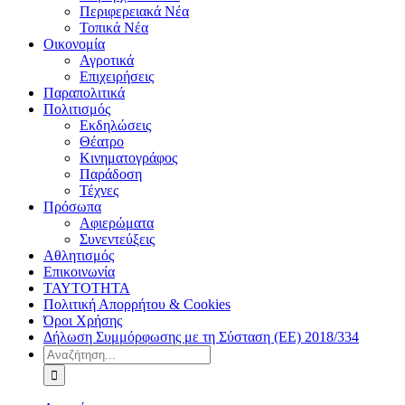
Περιφερειακά Νέα
Τοπικά Νέα
Οικονομία
Αγροτικά
Επιχειρήσεις
Παραπολιτικά
Πολιτισμός
Εκδηλώσεις
Θέατρο
Κινηματογράφος
Παράδοση
Τέχνες
Πρόσωπα
Αφιερώματα
Συνεντεύξεις
Αθλητισμός
Επικοινωνία
ΤΑΥΤΟΤΗΤΑ
Πολιτική Απορρήτου & Cookies
Όροι Χρήσης
Δήλωση Συμμόρφωσης με τη Σύσταση (ΕΕ) 2018/334
Αναζήτηση
για: