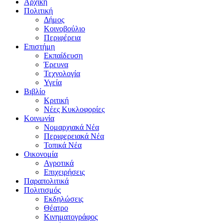
Αρχική
Πολιτική
Δήμος
Κοινοβούλιο
Περιφέρεια
Επιστήμη
Εκπαίδευση
Έρευνα
Τεχνολογία
Υγεία
Βιβλίο
Κριτική
Νέες Κυκλοφορίες
Κοινωνία
Νομαρχιακά Νέα
Περιφερειακά Νέα
Τοπικά Νέα
Οικονομία
Αγροτικά
Επιχειρήσεις
Παραπολιτικά
Πολιτισμός
Εκδηλώσεις
Θέατρο
Κινηματογράφος