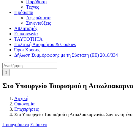
Παράδοση
Τέχνες
Πρόσωπα
Αφιερώματα
Συνεντεύξεις
Αθλητισμός
Επικοινωνία
ΤΑΥΤΟΤΗΤΑ
Πολιτική Απορρήτου & Cookies
Όροι Χρήσης
Δήλωση Συμμόρφωσης με τη Σύσταση (ΕΕ) 2018/334
Αναζήτηση
για:
Στο Υπουργείο Τουρισμού η Αιτωλοακαρναν
Αρχική
Οικονομία
Επιχειρήσεις
Στο Υπουργείο Τουρισμού η Αιτωλοακαρνανία: Συντονισμένο σ
Προηγούμενο
Επόμενο