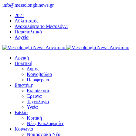
Μετάβαση
info@messolonghinews.gr
στο
2021
περιεχόμενο
Αθλητισμός
Ανακαλύψτε το Μεσολόγγι
Παραπολιτικά
Αρχείο
Αρχική
Πολιτική
Δήμος
Κοινοβούλιο
Περιφέρεια
Επιστήμη
Εκπαίδευση
Έρευνα
Τεχνολογία
Υγεία
Βιβλίο
Κριτική
Νέες Κυκλοφορίες
Κοινωνία
Νομαρχιακά Νέα