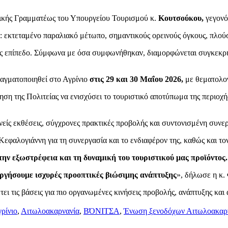
νικής Γραμματέως του Υπουργείου Τουρισμού κ.
Κουτσούκου,
γεγονό
α: εκτεταμένο παραλιακό μέτωπο, σημαντικούς ορεινούς όγκους, πλού
θνές επίπεδο. Σύμφωνα με όσα συμφωνήθηκαν, διαμορφώνεται συγκεκ
ραγματοποιηθεί στο Αγρίνιο
στις 29 και 30 Μαΐου 2026,
με θεματολογ
ηση της Πολιτείας να ενισχύσει το τουριστικό αποτύπωμα της περιοχ
θνείς εκθέσεις, σύγχρονες πρακτικές προβολής και συντονισμένη συν
φαλογιάννη για τη συνεργασία και το ενδιαφέρον της, καθώς και το
ην εξωστρέφεια και τη δυναμική του τουριστικού μας προϊόντος.
υργήσουμε ισχυρές προοπτικές βιώσιμης ανάπτυξης
», δήλωσε η κ.
 τις βάσεις για πιο οργανωμένες κινήσεις προβολής, ανάπτυξης και 
ρίνιο
,
Αιτωλοακαρνανία
,
ΒΌΝΙΤΣΑ
,
Ένωση ξενοδόχων Αιτωλοακαρ