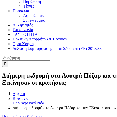
Παράδοση
Τέχνες
Πρόσωπα
Αφιερώματα
Συνεντεύξεις
Αθλητισμός
Επικοινωνία
ΤΑΥΤΟΤΗΤΑ
Πολιτική Απορρήτου & Cookies
Όροι Χρήσης
Δήλωση Συμμόρφωσης με τη Σύσταση (ΕΕ) 2018/334
Αναζήτηση
για:
Διήμερη εκδρομή στα Λουτρά Πόζαρ και τ
Ξεκίνησαν οι κρατήσεις
Αρχική
Κοινωνία
Περιφερειακά Νέα
Διήμερη εκδρομή στα Λουτρά Πόζαρ και την Έδεσσα από τον
Προηγούμενο
Επόμενο