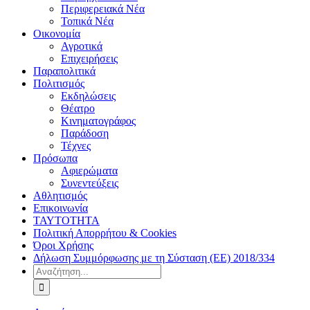
Περιφερειακά Νέα
Τοπικά Νέα
Οικονομία
Αγροτικά
Επιχειρήσεις
Παραπολιτικά
Πολιτισμός
Εκδηλώσεις
Θέατρο
Κινηματογράφος
Παράδοση
Τέχνες
Πρόσωπα
Αφιερώματα
Συνεντεύξεις
Αθλητισμός
Επικοινωνία
ΤΑΥΤΟΤΗΤΑ
Πολιτική Απορρήτου & Cookies
Όροι Χρήσης
Δήλωση Συμμόρφωσης με τη Σύσταση (ΕΕ) 2018/334
Αναζήτηση
για: