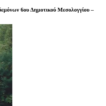
δεμόνων 6ου Δημοτικού Μεσολογγίου –