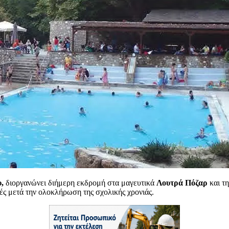
,
διοργανώνει διήμερη εκδρομή στα μαγευτικά
Λουτρά Πόζαρ
και τ
ές μετά την ολοκλήρωση της σχολικής χρονιάς.