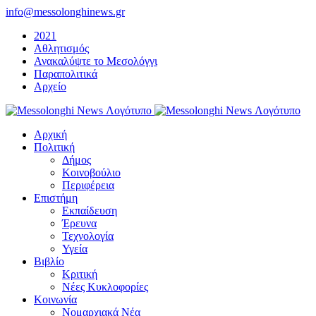
Μετάβαση
info@messolonghinews.gr
στο
2021
περιεχόμενο
Αθλητισμός
Ανακαλύψτε το Μεσολόγγι
Παραπολιτικά
Αρχείο
Αρχική
Πολιτική
Δήμος
Κοινοβούλιο
Περιφέρεια
Επιστήμη
Εκπαίδευση
Έρευνα
Τεχνολογία
Υγεία
Βιβλίο
Κριτική
Νέες Κυκλοφορίες
Κοινωνία
Νομαρχιακά Νέα