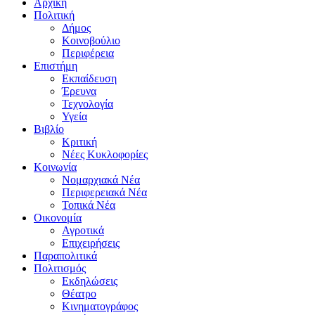
Αρχική
Πολιτική
Δήμος
Κοινοβούλιο
Περιφέρεια
Επιστήμη
Εκπαίδευση
Έρευνα
Τεχνολογία
Υγεία
Βιβλίο
Κριτική
Νέες Κυκλοφορίες
Κοινωνία
Νομαρχιακά Νέα
Περιφερειακά Νέα
Τοπικά Νέα
Οικονομία
Αγροτικά
Επιχειρήσεις
Παραπολιτικά
Πολιτισμός
Εκδηλώσεις
Θέατρο
Κινηματογράφος