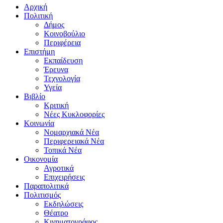
Αρχική
Πολιτική
Δήμος
Κοινοβούλιο
Περιφέρεια
Επιστήμη
Εκπαίδευση
Έρευνα
Τεχνολογία
Υγεία
Βιβλίο
Κριτική
Νέες Κυκλοφορίες
Κοινωνία
Νομαρχιακά Νέα
Περιφερειακά Νέα
Τοπικά Νέα
Οικονομία
Αγροτικά
Επιχειρήσεις
Παραπολιτικά
Πολιτισμός
Εκδηλώσεις
Θέατρο
Κινηματογράφος