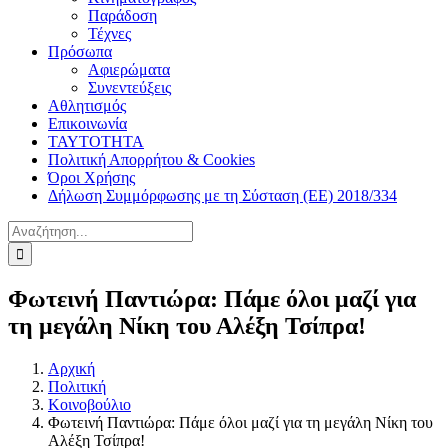
Παράδοση
Τέχνες
Πρόσωπα
Αφιερώματα
Συνεντεύξεις
Αθλητισμός
Επικοινωνία
ΤΑΥΤΟΤΗΤΑ
Πολιτική Απορρήτου & Cookies
Όροι Χρήσης
Δήλωση Συμμόρφωσης με τη Σύσταση (ΕΕ) 2018/334
Αναζήτηση
για:
Φωτεινή Παντιώρα: Πάμε όλοι μαζί για
τη μεγάλη Νίκη του Αλέξη Τσίπρα!
Αρχική
Πολιτική
Κοινοβούλιο
Φωτεινή Παντιώρα: Πάμε όλοι μαζί για τη μεγάλη Νίκη του
Αλέξη Τσίπρα!