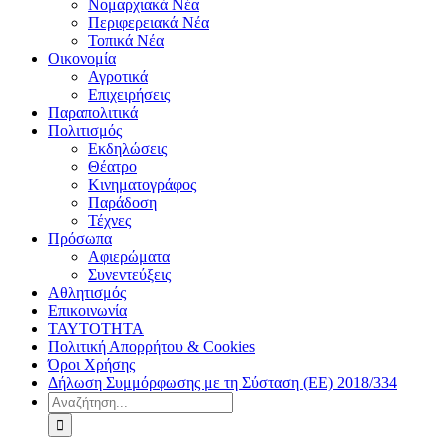
Νομαρχιακά Νέα
Περιφερειακά Νέα
Τοπικά Νέα
Οικονομία
Αγροτικά
Επιχειρήσεις
Παραπολιτικά
Πολιτισμός
Εκδηλώσεις
Θέατρο
Κινηματογράφος
Παράδοση
Τέχνες
Πρόσωπα
Αφιερώματα
Συνεντεύξεις
Αθλητισμός
Επικοινωνία
ΤΑΥΤΟΤΗΤΑ
Πολιτική Απορρήτου & Cookies
Όροι Χρήσης
Δήλωση Συμμόρφωσης με τη Σύσταση (ΕΕ) 2018/334
Αναζήτηση
για: