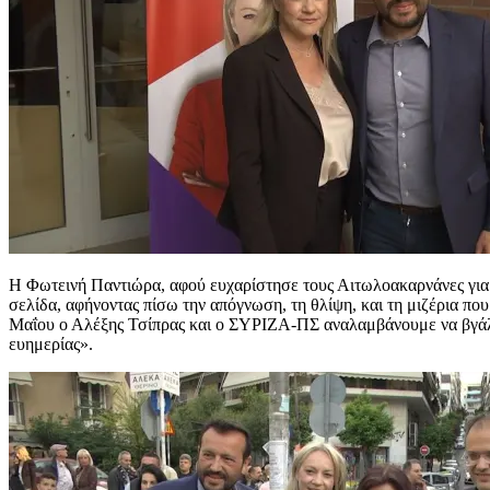
Η Φωτεινή Παντιώρα, αφού ευχαρίστησε τους Αιτωλοακαρνάνες για 
σελίδα, αφήνοντας πίσω την απόγνωση, τη θλίψη, και τη μιζέρια πο
Μαΐου ο Αλέξης Τσίπρας και ο ΣΥΡΙΖΑ-ΠΣ αναλαμβάνουμε να βγάλο
ευημερίας».