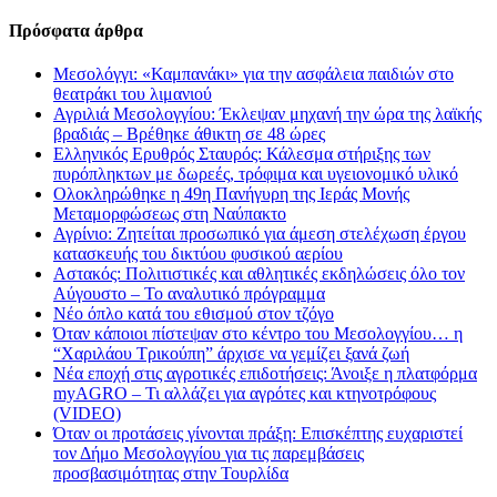
Πρόσφατα άρθρα
Μεσολόγγι: «Καμπανάκι» για την ασφάλεια παιδιών στο
θεατράκι του λιμανιού
Αγριλιά Μεσολογγίου: Έκλεψαν μηχανή την ώρα της λαϊκής
βραδιάς – Βρέθηκε άθικτη σε 48 ώρες
Ελληνικός Ερυθρός Σταυρός: Κάλεσμα στήριξης των
πυρόπληκτων με δωρεές, τρόφιμα και υγειονομικό υλικό
Ολοκληρώθηκε η 49η Πανήγυρη της Ιεράς Μονής
Μεταμορφώσεως στη Ναύπακτο
Αγρίνιο: Ζητείται προσωπικό για άμεση στελέχωση έργου
κατασκευής του δικτύου φυσικού αερίου
Αστακός: Πολιτιστικές και αθλητικές εκδηλώσεις όλο τον
Αύγουστο – Το αναλυτικό πρόγραμμα
Νέο όπλο κατά του εθισμού στον τζόγο
Όταν κάποιοι πίστεψαν στο κέντρο του Μεσολογγίου… η
“Χαριλάου Τρικούπη” άρχισε να γεμίζει ξανά ζωή
Νέα εποχή στις αγροτικές επιδοτήσεις: Άνοιξε η πλατφόρμα
myAGRO – Τι αλλάζει για αγρότες και κτηνοτρόφους
(VIDEO)
Όταν οι προτάσεις γίνονται πράξη: Επισκέπτης ευχαριστεί
τον Δήμο Μεσολογγίου για τις παρεμβάσεις
προσβασιμότητας στην Τουρλίδα