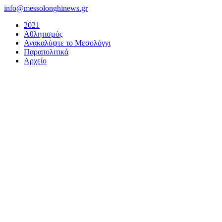
Μετάβαση
info@messolonghinews.gr
στο
2021
περιεχόμενο
Αθλητισμός
Ανακαλύψτε το Μεσολόγγι
Παραπολιτικά
Αρχείο