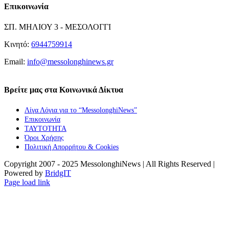
Επικοινωνία
ΣΠ. ΜΗΛΙΟΥ 3 - ΜΕΣΟΛΟΓΓΙ
Κινητό:
6944759914
Email:
info@messolonghinews.gr
Βρείτε μας στα Κοινωνικά Δίκτυα
Λίγα Λόγια για το “MessolonghiNews”
Επικοινωνία
ΤΑΥΤΟΤΗΤΑ
Όροι Χρήσης
Πολιτική Απορρήτου & Cookies
Copyright 2007 - 2025 MessolonghiNews | All Rights Reserved |
Powered by
BridgIT
YouTube
Facebook
Instagram
Page load link
Go
to
Top