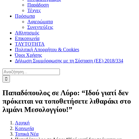
Παράδοση
Τέχνες
Πρόσωπα
Αφιερώματα
Συνεντεύξεις
Αθλητισμός
Επικοινωνία
ΤΑΥΤΟΤΗΤΑ
Πολιτική Απορρήτου & Cookies
Όροι Χρήσης
Δήλωση Συμμόρφωσης με τη Σύσταση (ΕΕ) 2018/334
Αναζήτηση
για:
Παπαδόπουλος σε Λύρο: “Ιδού γιατί δεν
πρόκειται να τοποθετήσετε λιθαράκι στο
λιμάνι Μεσολογγίου!”
Αρχική
Κοινωνία
Τοπικά Νέα