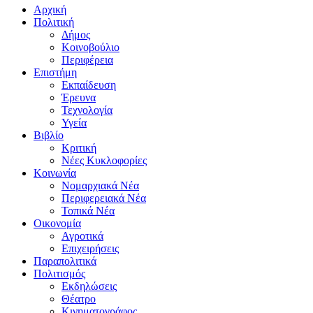
Αρχική
Πολιτική
Δήμος
Κοινοβούλιο
Περιφέρεια
Επιστήμη
Εκπαίδευση
Έρευνα
Τεχνολογία
Υγεία
Βιβλίο
Κριτική
Νέες Κυκλοφορίες
Κοινωνία
Νομαρχιακά Νέα
Περιφερειακά Νέα
Τοπικά Νέα
Οικονομία
Αγροτικά
Επιχειρήσεις
Παραπολιτικά
Πολιτισμός
Εκδηλώσεις
Θέατρο
Κινηματογράφος