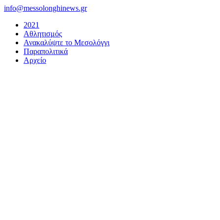
Μετάβαση
info@messolonghinews.gr
στο
2021
περιεχόμενο
Αθλητισμός
Ανακαλύψτε το Μεσολόγγι
Παραπολιτικά
Αρχείο