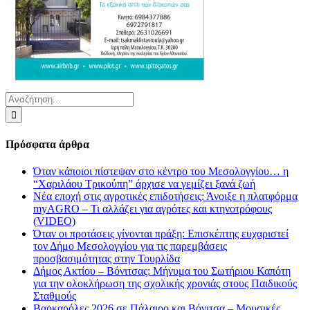
Αναζήτηση
για:
Πρόσφατα άρθρα
Όταν κάποιοι πίστεψαν στο κέντρο του Μεσολογγίου… η
“Χαριλάου Τρικούπη” άρχισε να γεμίζει ξανά ζωή
Νέα εποχή στις αγροτικές επιδοτήσεις: Άνοιξε η πλατφόρμα
myAGRO – Τι αλλάζει για αγρότες και κτηνοτρόφους
(VIDEO)
Όταν οι προτάσεις γίνονται πράξη: Επισκέπτης ευχαριστεί
τον Δήμο Μεσολογγίου για τις παρεμβάσεις
προσβασιμότητας στην Τουρλίδα
Δήμος Ακτίου – Βόνιτσας: Μήνυμα του Σωτήριου Καπότη
για την ολοκλήρωση της σχολικής χρονιάς στους Παιδικούς
Σταθμούς
Βαρκαρόλες 2026 σε Πάλαιρο και Βόνιτσα – Μουσικές