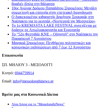
βραδιές δίπλα στη θάλασσα
10ος Αγώνας Δρόμου Παπαδάτου Ξηρομέρου: Μεγάλη
συμμετοχή και επιτυχία στην επετειακή διοργάνωση
Ο διακεκριμένος κιθαριστής Δημήτρης Σουκαράς στη
Ναύπακτο για το ρεσιτάλ «Νυχτερινά της Μεσογείου»
Το 1ο KREMASTA LAKE FESTIVAL συνεχίζεται με
δράσεις σε Αιτωλοακαρνανία και Ευρυτανία
Το “52ο Φεστιβάλ ΚΝΕ – Οδηγητή” στη Ναύπακτο την
Παρασκευή 7 Αυγούστου
Μαχαιρά Ξηρομέρου: Πενθήμερο πολιτιστικών και
κοινωνικών εκδηλώσεων από 7 έως 12 Αυγούστου
Επικοινωνία
ΣΠ. ΜΗΛΙΟΥ 3 - ΜΕΣΟΛΟΓΓΙ
Κινητό:
6944759914
Email:
info@messolonghinews.gr
Βρείτε μας στα Κοινωνικά Δίκτυα
Λίγα Λόγια για το “MessolonghiNews”