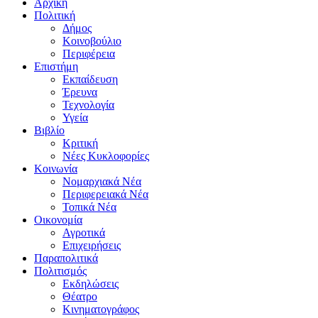
Αρχική
Πολιτική
Δήμος
Κοινοβούλιο
Περιφέρεια
Επιστήμη
Εκπαίδευση
Έρευνα
Τεχνολογία
Υγεία
Βιβλίο
Κριτική
Νέες Κυκλοφορίες
Κοινωνία
Νομαρχιακά Νέα
Περιφερειακά Νέα
Τοπικά Νέα
Οικονομία
Αγροτικά
Επιχειρήσεις
Παραπολιτικά
Πολιτισμός
Εκδηλώσεις
Θέατρο
Κινηματογράφος