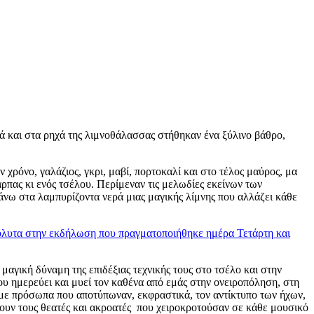
 και στα ρηχά της λιμνοθάλασσας στήθηκαν ένα ξύλινο βάθρο,
 χρόνο, γαλάζιος, γκρι, μαβί, πορτοκαλί και στο τέλος μαύρος, μα
ρπας κι ενός τσέλου. Περίμεναν τις μελωδίες εκείνων των
άνω στα λαμπυρίζοντα νερά μιας μαγικής λίμνης που αλλάζει κάθε
λυτα στην εκδήλωση που πραγματοποιήθηκε ημέρα Τετάρτη και
μαγική δύναμη της επιδέξιας τεχνικής τους στο τσέλο και στην
υ ημερεύει και μυεί τον καθένα από εμάς στην ονειροπόληση, στη
με πρόσωπα που αποτύπωναν, εκφραστικά, τον αντίκτυπο των ήχων,
ουν τους θεατές και ακροατές που χειροκροτούσαν σε κάθε μουσικό