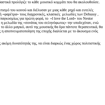
σεβαστικά προλόγιζε το κάθε μουσικό κομμάτι που θα ακολουθούσε.
τισμό του κοινού και διέλυσαν με μιας κάθε ρηχό και ευτελές
κή «φαρέτρα» τους διαχρονικές, κλασικές μελωδίες των Debussy ,
 παγκοσμίως για πρώτη φορά, το «I love the Lord» του Nestor
ου η μελωδία της «σονάτας του σεληνόφωτος» την υποδεχόταν, ενώ
ς το άλλο μαγικό, αυτό της μουσικής θα δρα πάντοτε θεραπευτικά, θα
πως η αποπνευματοποίηση της εποχής διαλύεται με το άκουσμα ενός
ακόμη δυνατότητάς της, να είναι διαρκώς ένας χώρος πολιτιστικής