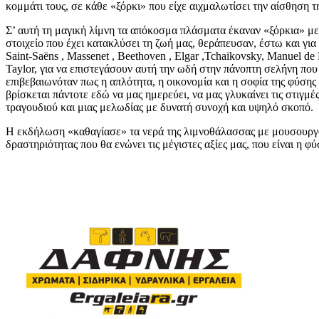
κομμάτι τους, σε κάθε «ξόρκι» που είχε αιχμαλωτίσει την αίσθηση 
Σ’ αυτή τη μαγική λίμνη τα απόκοσμα πλάσματα έκαναν «ξόρκια» με 
στοιχείο που έχει κατακλύσει τη ζωή μας, θεράπευσαν, έστω και γι
Saint-Saëns , Massenet , Beethoven , Elgar ,Tchaikovsky, Manuel d
Taylor, για να επιστεγάσουν αυτή την ωδή στην πάνοπτη σελήνη πο
επιβεβαιωνόταν πως η απλότητα, η οικονομία και η σοφία της φύσης 
βρίσκεται πάντοτε εδώ να μας ημερεύει, να μας γλυκαίνει τις στιγμέ
τραγουδιού και μιας μελωδίας με δυνατή συνοχή και υψηλό σκοπό.
Η εκδήλωση «καθαγίασε» τα νερά της λιμνοθάλασσας με μουσουργούς,
δραστηριότητας που θα ενώνει τις μέγιστες αξίες μας, που είναι η φ