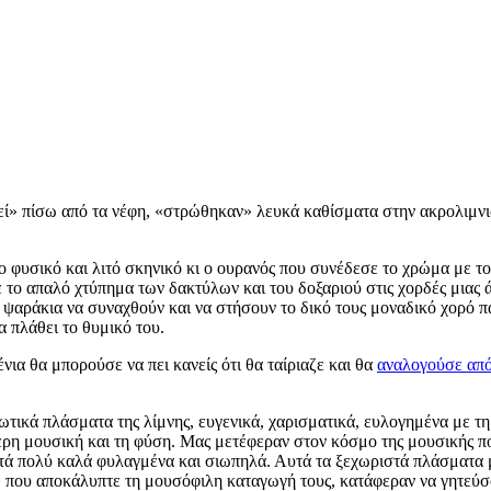
ί» πίσω από τα νέφη, «στρώθηκαν» λευκά καθίσματα στην ακρολιμνιά
 φυσικό και λιτό σκηνικό κι ο ουρανός που συνέδεσε το χρώμα με τον
το απαλό χτύπημα των δακτύλων και του δοξαριού στις χορδές μιας ά
 ψαράκια να συναχθούν και να στήσουν το δικό τους μοναδικό χορό π
α πλάθει το θυμικό του.
ια θα μπορούσε να πει κανείς ότι θα ταίριαζε και θα
αναλογούσε από
τικά πλάσματα της λίμνης, ευγενικά, χαρισματικά, ευλογημένα με τη 
ερη μουσική και τη φύση. Μας μετέφεραν στον κόσμο της μουσικής πο
τά πολύ καλά φυλαγμένα και σιωπηλά. Αυτά τα ξεχωριστά πλάσματα 
» που αποκάλυπτε τη μουσόφιλη καταγωγή τους, κατάφεραν να γητεύσ