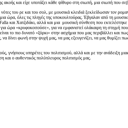
της ακοής και είχε υποτάξει κάθε ψίθυρο στη σιωπή, μια σιωπή που 
νότες του ρε και του σολ, με μουσικά κλειδιά ξεκλείδωσαν τον ρομαν
α μια ώρα, όλες τις πληγές της υποκουλτούρας. Έβγαλαν από τη μουσι
e Falla και Χατζιδάκι, αλλά και μια μουσική σύνθεση που εκτελέστηκε
υ για ώρα «κρυφοκοιτούσε», για να εμφανιστεί ολάκαιρη τη στιγμή π
είναι το πιο δυνατό «ξόρκι» στην ασχήμια που μας περιβάλλει και πω
ς, να δίνει φωνή στην ψυχή μας, να μας εξευγενίζει, να μας θυμίζει 
 γνήσιους υπηρέτες του πολιτισμού, αλλά και με την ανάδειξη μιας 
ύση και ο αυθεντικός πολύπλευρος πολιτισμός μας.