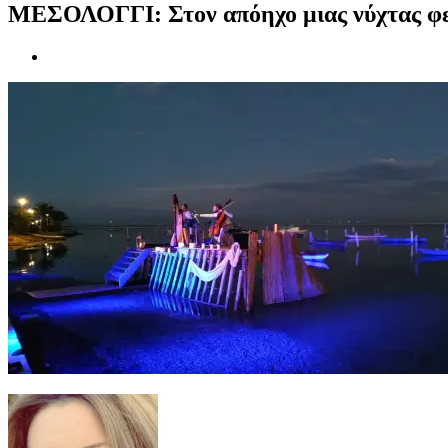
ΜΕΣΟΛΟΓΓΙ: Στον απόηχο μιας νύχτας φεγ
Προβολή
μεγαλύτερης
εικόνας