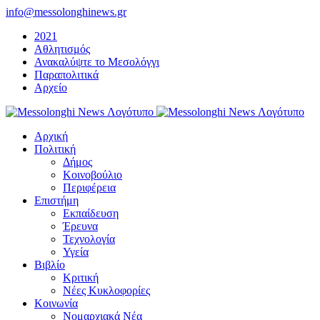
Μετάβαση
info@messolonghinews.gr
στο
2021
περιεχόμενο
Αθλητισμός
Ανακαλύψτε το Μεσολόγγι
Παραπολιτικά
Αρχείο
Αρχική
Πολιτική
Δήμος
Κοινοβούλιο
Περιφέρεια
Επιστήμη
Εκπαίδευση
Έρευνα
Τεχνολογία
Υγεία
Βιβλίο
Κριτική
Νέες Κυκλοφορίες
Κοινωνία
Νομαρχιακά Νέα