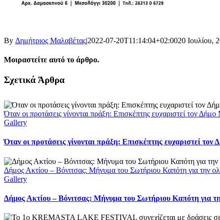
By
Δημήτριος Μαλαβέτας
|
2022-07-20T11:14:04+02:00
20 Ιουλίου, 
Μοιραστείτε αυτό το άρθρο.
Facebook
X
LinkedIn
WhatsApp
Email
Σχετικά Άρθρα
Όταν οι προτάσεις γίνονται πράξη: Επισκέπτης ευχαριστεί τον Δήμ
Gallery
Όταν οι προτάσεις γίνονται πράξη: Επισκέπτης ευχαριστεί τον
Δήμος Ακτίου – Βόνιτσας: Μήνυμα του Σωτήριου Καπότη για την ολ
Gallery
Δήμος Ακτίου – Βόνιτσας: Μήνυμα του Σωτήριου Καπότη για τη