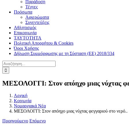
Παράδοση
Τέχνες
Πρόσωπα
Αφιερώματα
Συνεντεύξεις
Αθλητισμός
Επικοινωνία
ΤΑΥΤΟΤΗΤΑ
Πολιτική Απορρήτου & Cookies
Όροι Χρήσης
Δήλωση Συμμόρφωσης με τη Σύσταση (ΕΕ) 2018/334
Αναζήτηση
για:
ΜΕΣΟΛΟΓΓΙ: Στον απόηχο μιας νύχτας φεγ
Αρχική
Κοινωνία
Νομαρχιακά Νέα
ΜΕΣΟΛΟΓΓΙ: Στον απόηχο μιας νύχτας φεγγαριού στο νερό..
Προηγούμενο
Επόμενο