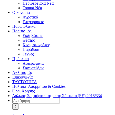
Περιφερειακά Νέα
Τοπικά Νέα
Οικονομία
Αγροτικά
Επιχειρήσεις
Παραπολιτικά
Πολιτισμός
Εκδηλώσεις
Θέατρο
Κινηματογράφος
Παράδοση
Τέχνες
Πρόσωπα
Αφιερώματα
Συνεντεύξεις
Αθλητισμός
Επικοινωνία
ΤΑΥΤΟΤΗΤΑ
Πολιτική Απορρήτου & Cookies
Όροι Χρήσης
Δήλωση Συμμόρφωσης με τη Σύσταση (ΕΕ) 2018/334
Αναζήτηση
για: