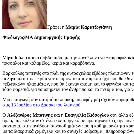
Γράφει η
Μαρία Καρατζογιάννη
Φιλόλογος/MA Δημιουργικής Γραφής
Μήνα Ιούλιο και μεσοβδόμαδα, με την πανσέληνο να «καιροφυλακτε
πάσσαλοι και καλαμίδες, κεριά και καραβόπανα.
Βαρκούλες ταπεινές στο πλάι της αυτοσχέδιας εξέδρας πλαισίωναν το
σεληνοφώτιστος περίμεναν υπομονετικά τον πρώτο ήχο που θα έδινε 
«εξωτικών» πλασμάτων, που θα έκαναν ακόμη και το φεγγάρι και τα
τόσο φορεσιά, για να υπηρετεί τον άνθρωπο και το πνεύμα του, για ν
Μια εισαγωγή σαν αυτή τόσο λυρική, μια αφήγηση σχεδόν παραμυθέν
στις 13 Ιουλίου στο Δασάκι του λιμανιού.
Ο
Αλέξανδρος Μποτίνης
και η
Ευαγγελία Κιόσογλου
σαν άλλα εξω
άρπα, μας κάλεσαν σε ένα τελετουργικό με πρωταγωνιστές την πανί
φαντασία, στην ανάδυση συναισθημάτων που η καθημερινότητα κρα
με τα διακριτικά χαμόγελα και το συνεχές μοίρασμα «πληροφοριών