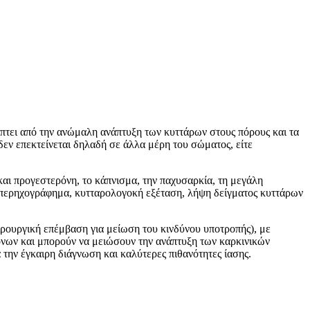
ύπτει από την ανώμαλη ανάπτυξη των κυττάρων στους πόρους και τα
 δεν επεκτείνεται δηλαδή σε άλλα μέρη του σώματος, είτε
και προγεστερόνη, το κάπνισμα, την παχυσαρκία, τη μεγάλη
 υπερηχογράφημα, κυτταρολογοκή εξέταση, λήψη δείγματος κυττάρων
ειρουργική επέμβαση για μείωση του κινδύνου υποτροπής), με
γόνων και μπορούν να μειώσουν την ανάπτυξη των καρκινικών
 την έγκαιρη διάγνωση και καλύτερες πιθανότητες ίασης.