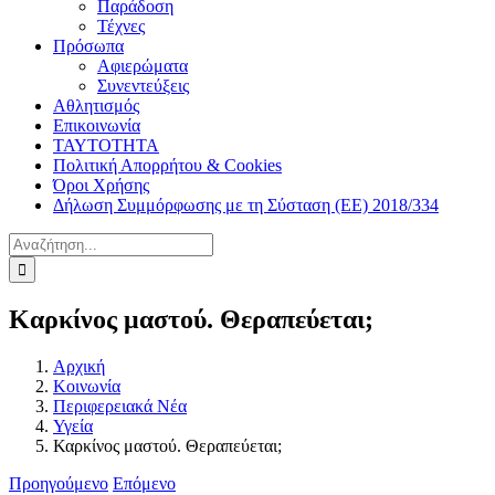
Παράδοση
Τέχνες
Πρόσωπα
Αφιερώματα
Συνεντεύξεις
Αθλητισμός
Επικοινωνία
ΤΑΥΤΟΤΗΤΑ
Πολιτική Απορρήτου & Cookies
Όροι Χρήσης
Δήλωση Συμμόρφωσης με τη Σύσταση (ΕΕ) 2018/334
Αναζήτηση
για:
Καρκίνος μαστού. Θεραπεύεται;
Αρχική
Κοινωνία
Περιφερειακά Νέα
Υγεία
Καρκίνος μαστού. Θεραπεύεται;
Προηγούμενο
Επόμενο