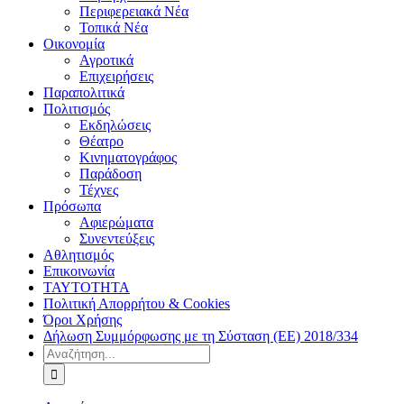
Περιφερειακά Νέα
Τοπικά Νέα
Οικονομία
Αγροτικά
Επιχειρήσεις
Παραπολιτικά
Πολιτισμός
Εκδηλώσεις
Θέατρο
Κινηματογράφος
Παράδοση
Τέχνες
Πρόσωπα
Αφιερώματα
Συνεντεύξεις
Αθλητισμός
Επικοινωνία
ΤΑΥΤΟΤΗΤΑ
Πολιτική Απορρήτου & Cookies
Όροι Χρήσης
Δήλωση Συμμόρφωσης με τη Σύσταση (ΕΕ) 2018/334
Αναζήτηση
για: