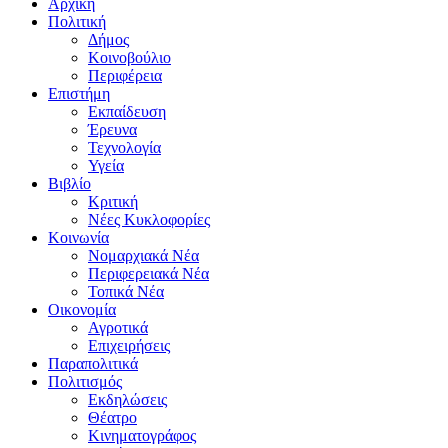
Αρχική
Πολιτική
Δήμος
Κοινοβούλιο
Περιφέρεια
Επιστήμη
Εκπαίδευση
Έρευνα
Τεχνολογία
Υγεία
Βιβλίο
Κριτική
Νέες Κυκλοφορίες
Κοινωνία
Νομαρχιακά Νέα
Περιφερειακά Νέα
Τοπικά Νέα
Οικονομία
Αγροτικά
Επιχειρήσεις
Παραπολιτικά
Πολιτισμός
Εκδηλώσεις
Θέατρο
Κινηματογράφος