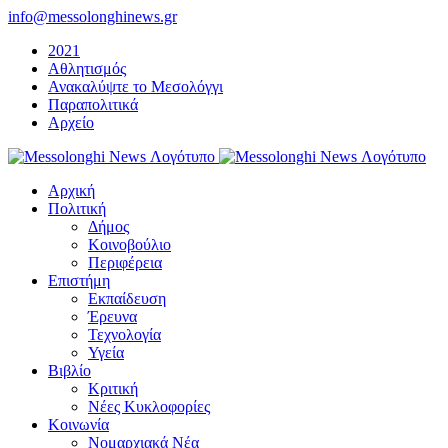
Μετάβαση
info@messolonghinews.gr
στο
2021
περιεχόμενο
Αθλητισμός
Ανακαλύψτε το Μεσολόγγι
Παραπολιτικά
Αρχείο
Αρχική
Πολιτική
Δήμος
Κοινοβούλιο
Περιφέρεια
Επιστήμη
Εκπαίδευση
Έρευνα
Τεχνολογία
Υγεία
Βιβλίο
Κριτική
Νέες Κυκλοφορίες
Κοινωνία
Νομαρχιακά Νέα