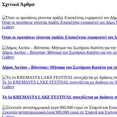
Facebook
X
LinkedIn
WhatsApp
Email
Σχετικά Άρθρα
Όταν οι προτάσεις γίνονται πράξη: Επισκέπτης ευχαριστεί τον Δήμ
Gallery
Όταν οι προτάσεις γίνονται πράξη: Επισκέπτης ευχαριστεί τον
Δήμος Ακτίου – Βόνιτσας: Μήνυμα του Σωτήριου Καπότη για την ολ
Gallery
Δήμος Ακτίου – Βόνιτσας: Μήνυμα του Σωτήριου Καπότη για τη
Το 1ο KREMASTA LAKE FESTIVAL συνεχίζεται με δράσεις σε Αι
Gallery
Το 1ο KREMASTA LAKE FESTIVAL συνεχίζεται με δράσεις σε
Ξεκινούν αντιπλημμυρικά έργα 900.000 ευρώ σε Σταμνά και Ευηνοχώ
Gallery