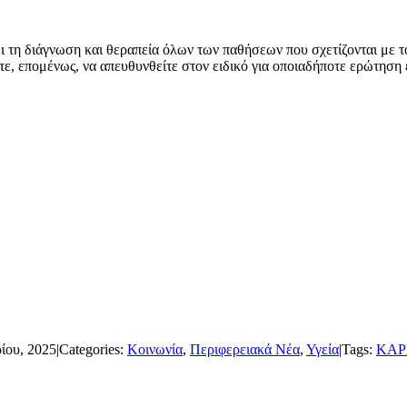
 τη διάγνωση και θεραπεία όλων των παθήσεων που σχετίζονται με
τε, επομένως, να απευθυνθείτε στον ειδικό για οποιαδήποτε ερώτηση έ
ίου, 2025
|
Categories:
Κοινωνία
,
Περιφερειακά Νέα
,
Υγεία
|
Tags:
ΚΑΡ