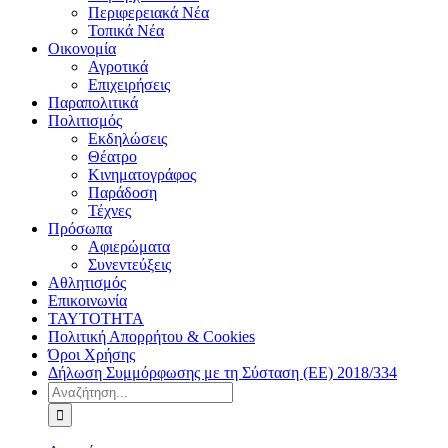
Περιφερειακά Νέα
Τοπικά Νέα
Οικονομία
Αγροτικά
Επιχειρήσεις
Παραπολιτικά
Πολιτισμός
Εκδηλώσεις
Θέατρο
Κινηματογράφος
Παράδοση
Τέχνες
Πρόσωπα
Αφιερώματα
Συνεντεύξεις
Αθλητισμός
Επικοινωνία
ΤΑΥΤΟΤΗΤΑ
Πολιτική Απορρήτου & Cookies
Όροι Χρήσης
Δήλωση Συμμόρφωσης με τη Σύσταση (ΕΕ) 2018/334
Αναζήτηση
για: