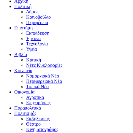
Αρχική
Πολιτική
Δήμος
Κοινοβούλιο
Περιφέρεια
Επιστήμη
Εκπαίδευση
Έρευνα
Τεχνολογία
Υγεία
Βιβλίο
Κριτική
Νέες Κυκλοφορίες
Κοινωνία
Νομαρχιακά Νέα
Περιφερειακά Νέα
Τοπικά Νέα
Οικονομία
Αγροτικά
Επιχειρήσεις
Παραπολιτικά
Πολιτισμός
Εκδηλώσεις
Θέατρο
Κινηματογράφος