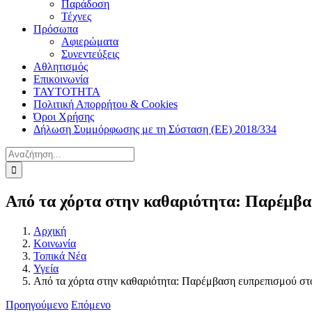
Παράδοση
Τέχνες
Πρόσωπα
Αφιερώματα
Συνεντεύξεις
Αθλητισμός
Επικοινωνία
ΤΑΥΤΟΤΗΤΑ
Πολιτική Απορρήτου & Cookies
Όροι Χρήσης
Δήλωση Συμμόρφωσης με τη Σύσταση (ΕΕ) 2018/334
Αναζήτηση
για:
Από τα χόρτα στην καθαριότητα: Παρέμβα
Αρχική
Κοινωνία
Τοπικά Νέα
Υγεία
Από τα χόρτα στην καθαριότητα: Παρέμβαση ευπρεπισμού σ
Προηγούμενο
Επόμενο