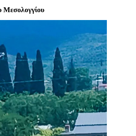
υ Μεσολογγίου