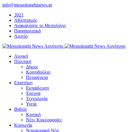
Μετάβαση
info@messolonghinews.gr
στο
2021
περιεχόμενο
Αθλητισμός
Ανακαλύψτε το Μεσολόγγι
Παραπολιτικά
Αρχείο
Αρχική
Πολιτική
Δήμος
Κοινοβούλιο
Περιφέρεια
Επιστήμη
Εκπαίδευση
Έρευνα
Τεχνολογία
Υγεία
Βιβλίο
Κριτική
Νέες Κυκλοφορίες
Κοινωνία
Νομαρχιακά Νέα