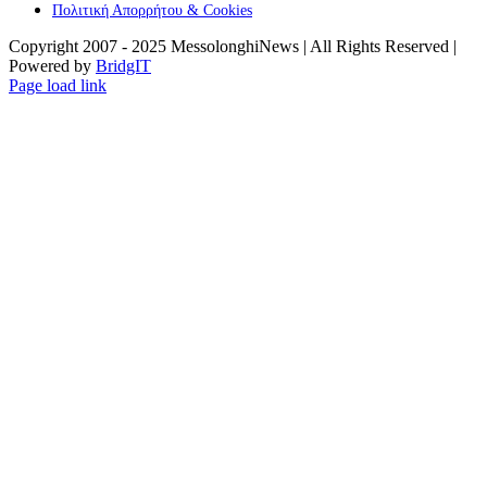
Πολιτική Απορρήτου & Cookies
Copyright 2007 - 2025 MessolonghiNews | All Rights Reserved |
Powered by
BridgIT
YouTube
Facebook
Instagram
Page load link
Go
to
Top