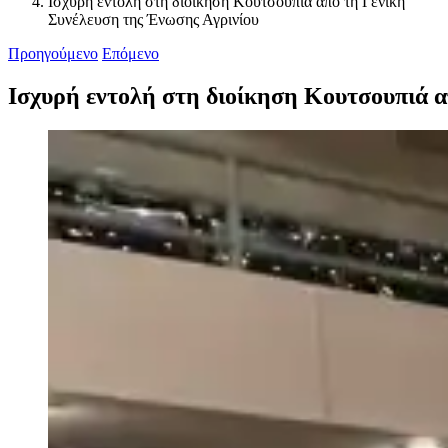
Ισχυρή εντολή στη διοίκηση Κουτσουπιά από τη Γενική
Συνέλευση της Ένωσης Αγρινίου
Προηγούμενο
Επόμενο
Ισχυρή εντολή στη διοίκηση Κουτσουπιά α
Προβολή
μεγαλύτερης
εικόνας