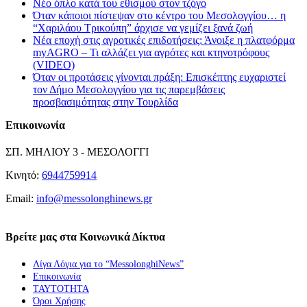
Νέο όπλο κατά του εθισμού στον τζόγο
Όταν κάποιοι πίστεψαν στο κέντρο του Μεσολογγίου… η
“Χαριλάου Τρικούπη” άρχισε να γεμίζει ξανά ζωή
Νέα εποχή στις αγροτικές επιδοτήσεις: Άνοιξε η πλατφόρμα
myAGRO – Τι αλλάζει για αγρότες και κτηνοτρόφους
(VIDEO)
Όταν οι προτάσεις γίνονται πράξη: Επισκέπτης ευχαριστεί
τον Δήμο Μεσολογγίου για τις παρεμβάσεις
προσβασιμότητας στην Τουρλίδα
Επικοινωνία
ΣΠ. ΜΗΛΙΟΥ 3 - ΜΕΣΟΛΟΓΓΙ
Κινητό:
6944759914
Email:
info@messolonghinews.gr
Βρείτε μας στα Κοινωνικά Δίκτυα
Λίγα Λόγια για το “MessolonghiNews”
Επικοινωνία
ΤΑΥΤΟΤΗΤΑ
Όροι Χρήσης