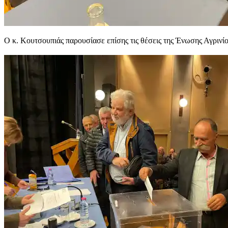
Ο κ. Κουτσουπιάς παρουσίασε επίσης τις θέσεις της Ένωσης Αγρινίο