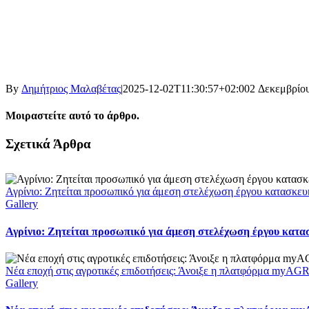
By
Δημήτριος Μαλαβέτας
|
2025-12-02T11:30:57+02:00
2 Δεκεμβρίου
Μοιραστείτε αυτό το άρθρο.
Facebook
X
LinkedIn
WhatsApp
Email
Σχετικά Άρθρα
Αγρίνιο: Ζητείται προσωπικό για άμεση στελέχωση έργου κατασκευ
Gallery
Αγρίνιο: Ζητείται προσωπικό για άμεση στελέχωση έργου κατα
Νέα εποχή στις αγροτικές επιδοτήσεις: Άνοιξε η πλατφόρμα myAGR
Gallery