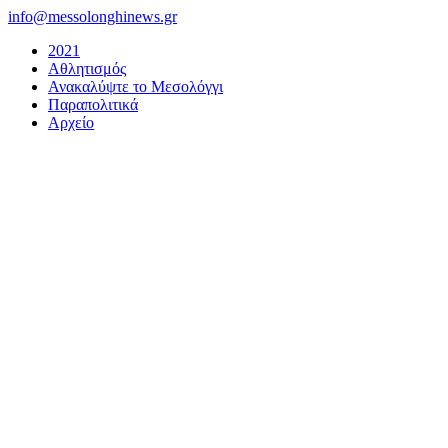
Μετάβαση
info@messolonghinews.gr
στο
2021
περιεχόμενο
Αθλητισμός
Ανακαλύψτε το Μεσολόγγι
Παραπολιτικά
Αρχείο