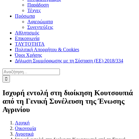
Παράδοση
Τέχνες
Πρόσωπα
Αφιερώματα
Συνεντεύξεις
Αθλητισμός
Επικοινωνία
ΤΑΥΤΟΤΗΤΑ
Πολιτική Απορρήτου & Cookies
Όροι Χρήσης
Δήλωση Συμμόρφωσης με τη Σύσταση (ΕΕ) 2018/334
Αναζήτηση
για:
Ισχυρή εντολή στη διοίκηση Κουτσουπιά
από τη Γενική Συνέλευση της Ένωσης
Αγρινίου
Αρχική
Οικονομία
Αγροτικά