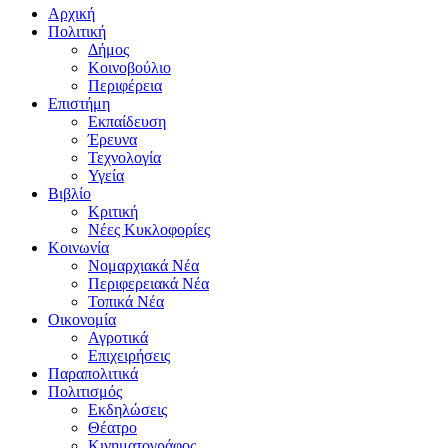
Αρχική
Πολιτική
Δήμος
Κοινοβούλιο
Περιφέρεια
Επιστήμη
Εκπαίδευση
Έρευνα
Τεχνολογία
Υγεία
Βιβλίο
Κριτική
Νέες Κυκλοφορίες
Κοινωνία
Νομαρχιακά Νέα
Περιφερειακά Νέα
Τοπικά Νέα
Οικονομία
Αγροτικά
Επιχειρήσεις
Παραπολιτικά
Πολιτισμός
Εκδηλώσεις
Θέατρο
Κινηματογράφος