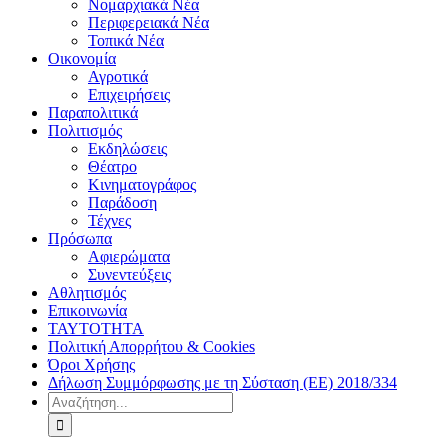
Νομαρχιακά Νέα
Περιφερειακά Νέα
Τοπικά Νέα
Οικονομία
Αγροτικά
Επιχειρήσεις
Παραπολιτικά
Πολιτισμός
Εκδηλώσεις
Θέατρο
Κινηματογράφος
Παράδοση
Τέχνες
Πρόσωπα
Αφιερώματα
Συνεντεύξεις
Αθλητισμός
Επικοινωνία
ΤΑΥΤΟΤΗΤΑ
Πολιτική Απορρήτου & Cookies
Όροι Χρήσης
Δήλωση Συμμόρφωσης με τη Σύσταση (ΕΕ) 2018/334
Αναζήτηση
για: