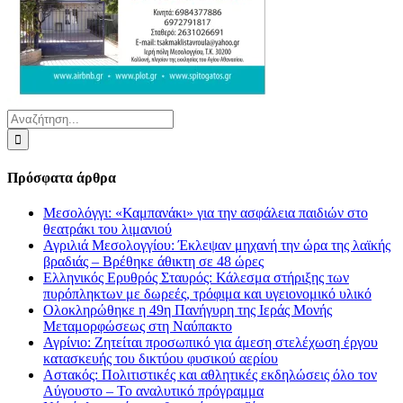
Αναζήτηση
για:
Πρόσφατα άρθρα
Μεσολόγγι: «Καμπανάκι» για την ασφάλεια παιδιών στο
θεατράκι του λιμανιού
Αγριλιά Μεσολογγίου: Έκλεψαν μηχανή την ώρα της λαϊκής
βραδιάς – Βρέθηκε άθικτη σε 48 ώρες
Ελληνικός Ερυθρός Σταυρός: Κάλεσμα στήριξης των
πυρόπληκτων με δωρεές, τρόφιμα και υγειονομικό υλικό
Ολοκληρώθηκε η 49η Πανήγυρη της Ιεράς Μονής
Μεταμορφώσεως στη Ναύπακτο
Αγρίνιο: Ζητείται προσωπικό για άμεση στελέχωση έργου
κατασκευής του δικτύου φυσικού αερίου
Αστακός: Πολιτιστικές και αθλητικές εκδηλώσεις όλο τον
Αύγουστο – Το αναλυτικό πρόγραμμα