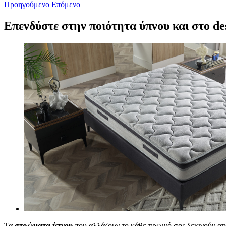
Προηγούμενο
Επόμενο
Επενδύστε στην ποιότητα ύπνου και στο des
Προβολή
μεγαλύτερης
εικόνας
Τα
στρώματα ύπνου
που αλλάζουν το κάθε πρωινό σας ξεκινούν απ