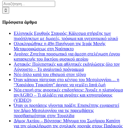
Αναζήτηση
για:
Πρόσφατα άρθρα
Ελληνικός Ερυθρός Σταυρός: Κάλεσμα στήριξης των
πυρόπληκτων με δωρεές, τρόφιμα και υγειονομικό υλικό
Ολοκληρώθηκε η 49η Πανήγυρη της Ιεράς Μονής
Μεταμορφώσεως στη Ναύπακτο
Αγρίνιο: Ζητείται προσωπικό για άμεση στελέχωση έργου
κατασκευής του δικτύου φυσικού αερίου
Αστακός: Πολιτιστικές και αθλητικές εκδηλώσεις όλο τον
Αύγουστο – Το αναλυτικό πρόγραμμα
Νέο όπλο κατά του εθισμού στον τζόγο
Όταν κάποιοι πίστεψαν στο κέντρο του Μεσολογγίου… η
“Χαριλάου Τρικούπη” άρχισε να γεμίζει ξανά ζωή
Νέα εποχή στις αγροτικές επιδοτήσεις: Άνοιξε η πλατφόρμα
myAGRO – Τι αλλάζει για αγρότες και κτηνοτρόφους
(VIDEO)
Όταν οι προτάσεις γίνονται πράξη: Επισκέπτης ευχαριστεί
τον Δήμο Μεσολογγίου για τις παρεμβάσεις
προσβασιμότητας στην Τουρλίδα
Δήμος Ακτίου – Βόνιτσας: Μήνυμα του Σωτήριου Καπότη
για την ολοκλήρωση της σχολικής χρονιάς στους Παιδικούς