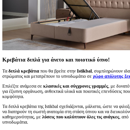
Κρεβάτια διπλά για άνετο και ποιοτικό ύπνο!
Τα
διπλά κρεβάτια
που θα βρείτε στην
Istikbal
, συμπληρώνουν ιδαν
στρώματος και μετατρέπουν το υπνοδωμάτιο σε
χώρο απόλυτης ξε
Επιλέξτε ανάμεσα σε
κλασικές και σύγχρονες γραμμές
, με δυνατ
για έξυπνη οργάνωση, ανθεκτικά υλικά και ποιοτικές επενδύσεις πο
κομψότητα.
Τα διπλά κρεβάτια της Istikbal σχεδιάζονται, μάλιστα, ώστε να φιλο
να διατηρούν τη σωστή ανατομία στη στάση ύπνου και να διευκολύνο
καθημερινότητας, με
λύσεις που καλύπτουν όλες τις ανάγκες
, από
υπνοδωμάτια.