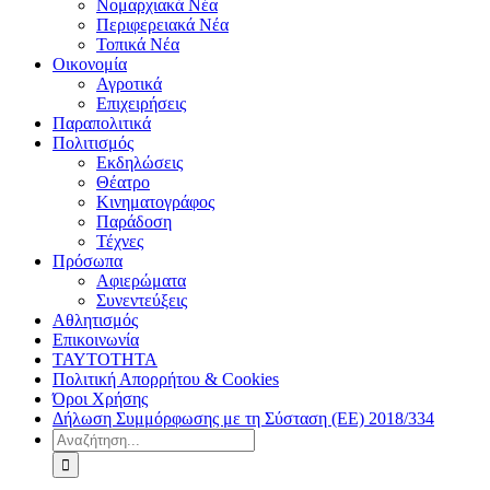
Νομαρχιακά Νέα
Περιφερειακά Νέα
Τοπικά Νέα
Οικονομία
Αγροτικά
Επιχειρήσεις
Παραπολιτικά
Πολιτισμός
Εκδηλώσεις
Θέατρο
Κινηματογράφος
Παράδοση
Τέχνες
Πρόσωπα
Αφιερώματα
Συνεντεύξεις
Αθλητισμός
Επικοινωνία
ΤΑΥΤΟΤΗΤΑ
Πολιτική Απορρήτου & Cookies
Όροι Χρήσης
Δήλωση Συμμόρφωσης με τη Σύσταση (ΕΕ) 2018/334
Αναζήτηση
για: