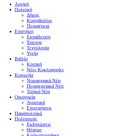
Αρχική
Πολιτική
Δήμος
Κοινοβούλιο
Περιφέρεια
Επιστήμη
Εκπαίδευση
Έρευνα
Τεχνολογία
Υγεία
Βιβλίο
Κριτική
Νέες Κυκλοφορίες
Κοινωνία
Νομαρχιακά Νέα
Περιφερειακά Νέα
Τοπικά Νέα
Οικονομία
Αγροτικά
Επιχειρήσεις
Παραπολιτικά
Πολιτισμός
Εκδηλώσεις
Θέατρο
Κινηματογράφος