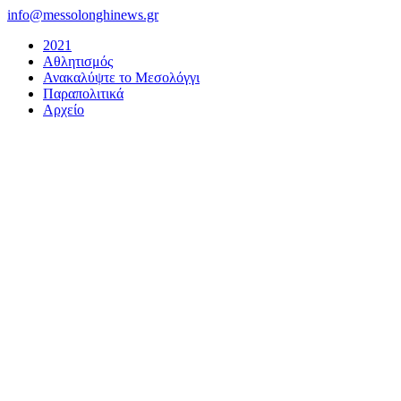
Μετάβαση
info@messolonghinews.gr
στο
2021
περιεχόμενο
Αθλητισμός
Ανακαλύψτε το Μεσολόγγι
Παραπολιτικά
Αρχείο