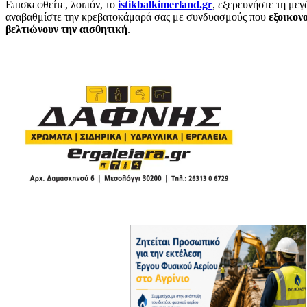
Επισκεφθείτε, λοιπόν, το
istikbalkimerland.gr
, εξερευνήστε τη με
αναβαθμίστε την κρεβατοκάμαρά σας με συνδυασμούς που
εξοικον
βελτιώνουν την αισθητική
.