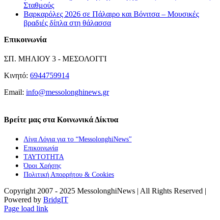
Σταθμούς
Βαρκαρόλες 2026 σε Πάλαιρο και Βόνιτσα – Μουσικές
βραδιές δίπλα στη θάλασσα
Επικοινωνία
ΣΠ. ΜΗΛΙΟΥ 3 - ΜΕΣΟΛΟΓΓΙ
Κινητό:
6944759914
Email:
info@messolonghinews.gr
Βρείτε μας στα Κοινωνικά Δίκτυα
Λίγα Λόγια για το “MessolonghiNews”
Επικοινωνία
ΤΑΥΤΟΤΗΤΑ
Όροι Χρήσης
Πολιτική Απορρήτου & Cookies
Copyright 2007 - 2025 MessolonghiNews | All Rights Reserved |
Powered by
BridgIT
YouTube
Facebook
Instagram
Page load link
Go