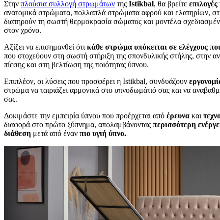
Στην
πλούσια συλλογή στρωμάτων
της
Istikbal
, θα βρείτε
επιλογές
ανατομικά στρώματα, πολλαπλά στρώματα αφρού και ελατηρίων, στ
διατηρούν τη σωστή θερμοκρασία σώματος και μοντέλα σχεδιασμέν
στον χρόνο.
Αξίζει να επισημανθεί ότι
κάθε στρώμα υπόκειται σε ελέγχους πο
που στοχεύουν στη σωστή στήριξη της σπονδυλικής στήλης, στην α
πίεσης και στη βελτίωση της ποιότητας ύπνου.
Επιπλέον, οι λύσεις που προσφέρει η Istikbal, συνδυάζουν
εργονομί
στρώμα να ταιριάζει αρμονικά στο υπνοδωμάτιό σας και να αναβαθμ
σας.
Δοκιμάστε την εμπειρία ύπνου που προέρχεται από
έρευνα
και
τεχν
διαφορά στο πρώτο ξύπνημα, απολαμβάνοντας
περισσότερη ενέργε
διάθεση
μετά από έναν
πιο υγιή ύπνο.