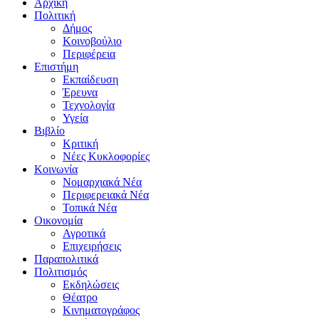
Αρχική
Πολιτική
Δήμος
Κοινοβούλιο
Περιφέρεια
Επιστήμη
Εκπαίδευση
Έρευνα
Τεχνολογία
Υγεία
Βιβλίο
Κριτική
Νέες Κυκλοφορίες
Κοινωνία
Νομαρχιακά Νέα
Περιφερειακά Νέα
Τοπικά Νέα
Οικονομία
Αγροτικά
Επιχειρήσεις
Παραπολιτικά
Πολιτισμός
Εκδηλώσεις
Θέατρο
Κινηματογράφος