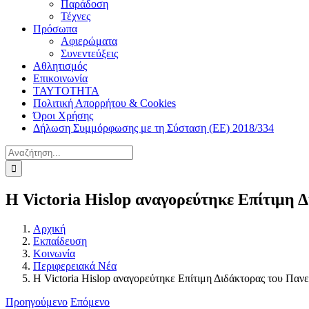
Παράδοση
Τέχνες
Πρόσωπα
Αφιερώματα
Συνεντεύξεις
Αθλητισμός
Επικοινωνία
ΤΑΥΤΟΤΗΤΑ
Πολιτική Απορρήτου & Cookies
Όροι Χρήσης
Δήλωση Συμμόρφωσης με τη Σύσταση (ΕΕ) 2018/334
Αναζήτηση
για:
Η Victoria Hislop αναγορεύτηκε Επίτιμη
Αρχική
Εκπαίδευση
Κοινωνία
Περιφερειακά Νέα
Η Victoria Hislop αναγορεύτηκε Επίτιμη Διδάκτορας του Πα
Προηγούμενο
Επόμενο