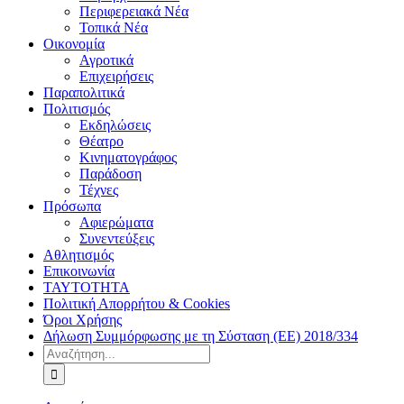
Περιφερειακά Νέα
Τοπικά Νέα
Οικονομία
Αγροτικά
Επιχειρήσεις
Παραπολιτικά
Πολιτισμός
Εκδηλώσεις
Θέατρο
Κινηματογράφος
Παράδοση
Τέχνες
Πρόσωπα
Αφιερώματα
Συνεντεύξεις
Αθλητισμός
Επικοινωνία
ΤΑΥΤΟΤΗΤΑ
Πολιτική Απορρήτου & Cookies
Όροι Χρήσης
Δήλωση Συμμόρφωσης με τη Σύσταση (ΕΕ) 2018/334
Αναζήτηση
για: