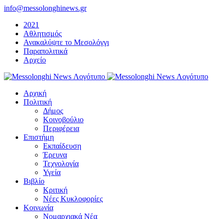
Μετάβαση
info@messolonghinews.gr
στο
2021
περιεχόμενο
Αθλητισμός
Ανακαλύψτε το Μεσολόγγι
Παραπολιτικά
Αρχείο
Αρχική
Πολιτική
Δήμος
Κοινοβούλιο
Περιφέρεια
Επιστήμη
Εκπαίδευση
Έρευνα
Τεχνολογία
Υγεία
Βιβλίο
Κριτική
Νέες Κυκλοφορίες
Κοινωνία
Νομαρχιακά Νέα