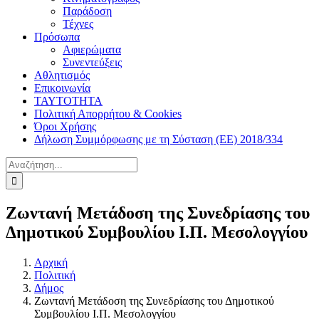
Παράδοση
Τέχνες
Πρόσωπα
Αφιερώματα
Συνεντεύξεις
Αθλητισμός
Επικοινωνία
ΤΑΥΤΟΤΗΤΑ
Πολιτική Απορρήτου & Cookies
Όροι Χρήσης
Δήλωση Συμμόρφωσης με τη Σύσταση (ΕΕ) 2018/334
Αναζήτηση
για:
Ζωντανή Μετάδοση της Συνεδρίασης του
Δημοτικού Συμβουλίου Ι.Π. Μεσολογγίου
Αρχική
Πολιτική
Δήμος
Ζωντανή Μετάδοση της Συνεδρίασης του Δημοτικού
Συμβουλίου Ι.Π. Μεσολογγίου