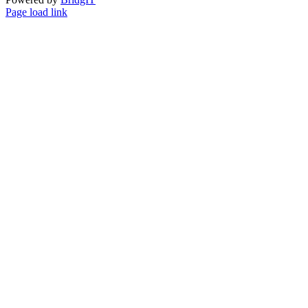
YouTube
Facebook
Instagram
Page load link
Go
to
Top