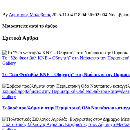
By
Δημήτριος Μαλαβέτας
|
2025-11-04T18:04:56+02:00
4 Νοεμβρίου
Μοιραστείτε αυτό το άρθρο.
Facebook
X
LinkedIn
WhatsApp
Email
Σχετικά Άρθρα
Το “52ο Φεστιβάλ ΚΝΕ – Οδηγητή” στη Ναύπακτο την Παρασκευή
Gallery
Το “52ο Φεστιβάλ ΚΝΕ – Οδηγητή” στη Ναύπακτο την Παρασκ
Σοβαρά προβλήματα στην Περιμετρική Οδό Ναυπάκτου καταγγέλλει
Gallery
Σοβαρά προβλήματα στην Περιμετρική Οδό Ναυπάκτου καταγγέ
Πολιτιστικός Σύλλογος Αγριλιάς: Ευχαριστίες στον Δήμαρχο Μεσολο
Gallery