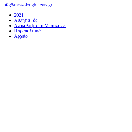
Μετάβαση
info@messolonghinews.gr
στο
2021
περιεχόμενο
Αθλητισμός
Ανακαλύψτε το Μεσολόγγι
Παραπολιτικά
Αρχείο