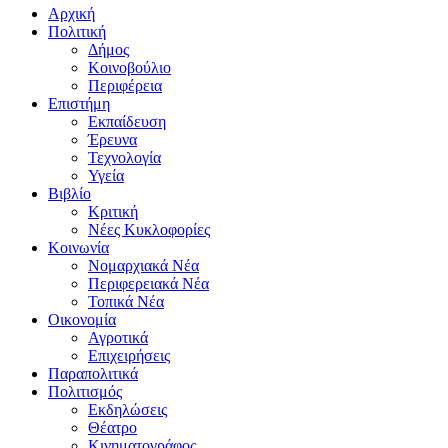
Αρχική
Πολιτική
Δήμος
Κοινοβούλιο
Περιφέρεια
Επιστήμη
Εκπαίδευση
Έρευνα
Τεχνολογία
Υγεία
Βιβλίο
Κριτική
Νέες Κυκλοφορίες
Κοινωνία
Νομαρχιακά Νέα
Περιφερειακά Νέα
Τοπικά Νέα
Οικονομία
Αγροτικά
Επιχειρήσεις
Παραπολιτικά
Πολιτισμός
Εκδηλώσεις
Θέατρο
Κινηματογράφος