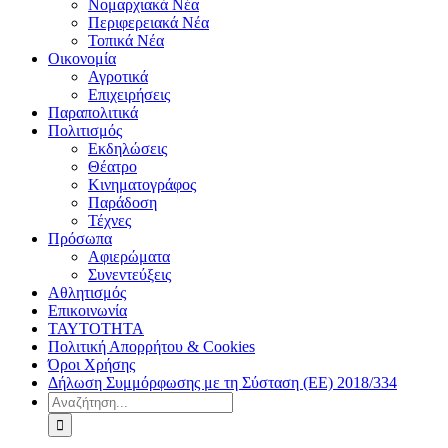
Νομαρχιακά Νέα
Περιφερειακά Νέα
Τοπικά Νέα
Οικονομία
Αγροτικά
Επιχειρήσεις
Παραπολιτικά
Πολιτισμός
Εκδηλώσεις
Θέατρο
Κινηματογράφος
Παράδοση
Τέχνες
Πρόσωπα
Αφιερώματα
Συνεντεύξεις
Αθλητισμός
Επικοινωνία
ΤΑΥΤΟΤΗΤΑ
Πολιτική Απορρήτου & Cookies
Όροι Χρήσης
Δήλωση Συμμόρφωσης με τη Σύσταση (ΕΕ) 2018/334
Αναζήτηση
για: