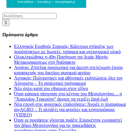
Αναζήτηση
για:
Πρόσφατα άρθρα
Ελληνικός Ερυθρός Σταυρός: Κάλεσμα στήριξης των
πυρόπληκτων με δωρεές, τρόφιμα και υγειονομικό υλικό
Ολοκληρώθηκε η 49η Πανήγυρη της Ιεράς Μονής
Μεταμορφώσεως στη Ναύπακτο
Αγρίνιο: Ζητείται προσωπικό για άμεση στελέχωση έργου
κατασκευής του δικτύου φυσικού αερίου
Αστακός: Πολιτιστικές και αθλητικές εκδηλώσεις όλο τον
Αύγουστο – Το αναλυτικό πρόγραμμα
Νέο όπλο κατά του εθισμού στον τζόγο
Όταν κάποιοι πίστεψαν στο κέντρο του Μεσολογγίου… η
“Χαριλάου Τρικούπη” άρχισε να γεμίζει ξανά ζωή
Νέα εποχή στις αγροτικές επιδοτήσεις: Άνοιξε η πλατφόρμα
myAGRO – Τι αλλάζει για αγρότες και κτηνοτρόφους
(VIDEO)
Όταν οι προτάσεις γίνονται πράξη: Επισκέπτης ευχαριστεί
τον Δήμο Μεσολογγίου για τις παρεμβάσεις
προσβασιμότητας στην Τουρλίδα