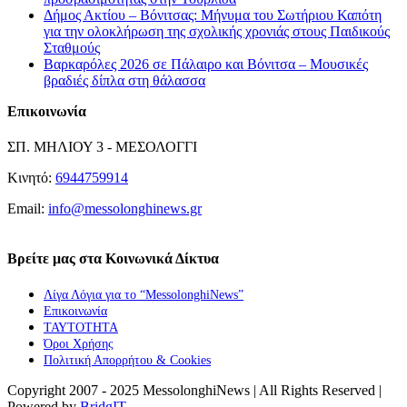
Δήμος Ακτίου – Βόνιτσας: Μήνυμα του Σωτήριου Καπότη
για την ολοκλήρωση της σχολικής χρονιάς στους Παιδικούς
Σταθμούς
Βαρκαρόλες 2026 σε Πάλαιρο και Βόνιτσα – Μουσικές
βραδιές δίπλα στη θάλασσα
Επικοινωνία
ΣΠ. ΜΗΛΙΟΥ 3 - ΜΕΣΟΛΟΓΓΙ
Κινητό:
6944759914
Email:
info@messolonghinews.gr
Βρείτε μας στα Κοινωνικά Δίκτυα
Λίγα Λόγια για το “MessolonghiNews”
Επικοινωνία
ΤΑΥΤΟΤΗΤΑ
Όροι Χρήσης
Πολιτική Απορρήτου & Cookies
Copyright 2007 - 2025 MessolonghiNews | All Rights Reserved |
Powered by
BridgIT