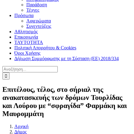
Παράδοση
Τέχνες
Πρόσωπα
Αφιερώματα
Συνεντεύξεις
Αθλητισμός
Επικοινωνία
ΤΑΥΤΟΤΗΤΑ
Πολιτική Απορρήτου & Cookies
Όροι Χρήσης
Δήλωση Συμμόρφωσης με τη Σύσταση (ΕΕ) 2018/334
Αναζήτηση
για:
Επιτέλους, τέλος, στο σήριαλ της
ανακατασκευής των δρόμων Τουρλίδας
και Λούρου με “σφραγίδα” Φαρμάκη και
Μαυρομμάτη
Αρχική
Δήμος