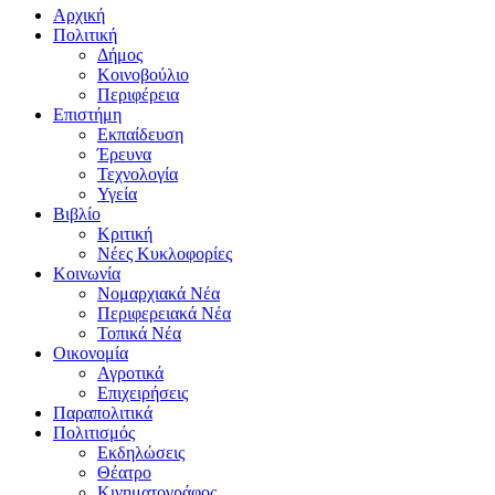
Αρχική
Πολιτική
Δήμος
Κοινοβούλιο
Περιφέρεια
Επιστήμη
Εκπαίδευση
Έρευνα
Τεχνολογία
Υγεία
Βιβλίο
Κριτική
Νέες Κυκλοφορίες
Κοινωνία
Νομαρχιακά Νέα
Περιφερειακά Νέα
Τοπικά Νέα
Οικονομία
Αγροτικά
Επιχειρήσεις
Παραπολιτικά
Πολιτισμός
Εκδηλώσεις
Θέατρο
Κινηματογράφος