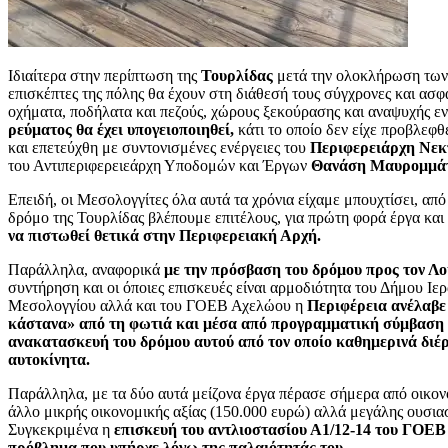
Ιδιαίτερα στην περίπτωση της
Τουρλίδας
μετά την ολοκλήρωση των 
επισκέπτες της πόλης θα έχουν στη διάθεσή τους σύγχρονες και ασφ
οχήματα, ποδήλατα και πεζούς, χώρους ξεκούρασης και αναψυχής 
ρεύματος θα έχει υπογειοποιηθεί,
κάτι το οποίο δεν είχε προβλεφθε
και επετεύχθη με συντονισμένες ενέργειες του
Περιφερειάρχη Νε
του Αντιπεριφερειεάρχη Υποδομών και Έργων
Θανάση Μαυρομμά
Επειδή, οι Μεσολογγίτες όλα αυτά τα χρόνια είχαμε μπουχτίσει, από
δρόμο της Τουρλίδας βλέπουμε επιτέλους, για πρώτη φορά έργα και
να πιστωθεί θετικά στην Περιφερειακή Αρχή.
Παράλληλα, αναφορικά
με την πρόσβαση του δρόμου προς τον Λ
συντήρηση και οι όποιες επισκευές είναι αρμοδιότητα του Δήμου Ι
Μεσολογγίου αλλά και του ΓΟΕΒ Αχελώου η
Περιφέρεια ανέλαβε 
κάστανα» από τη φωτιά και μέσα από προγραμματική σύμβαση 
ανακατασκευή του δρόμου αυτού από τον οποίο καθημερινά διέρ
αυτοκίνητα.
Παράλληλα, με τα δύο αυτά μείζονα έργα πέρασε σήμερα από οικονο
άλλο μικρής οικονομικής αξίας (150.000 ευρώ) αλλά μεγάλης ουσια
Συγκεκριμένα η
επισκευή του αντλιοστασίου Α1/12-14 του ΓΟΕΒ 
πρόβλημα που υπήρχε λόγω της παλαιότητάς του.