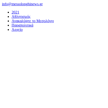
Μετάβαση
info@messolonghinews.gr
στο
2021
περιεχόμενο
Αθλητισμός
Ανακαλύψτε το Μεσολόγγι
Παραπολιτικά
Αρχείο