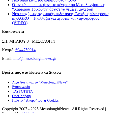
Νέο όπλο κατά του εθισμού στον τζόγο
Όταν κάποιοι πίστεψαν στο κέντρο του Μεσολογγίου… η
“Χαριλάου Τρικούπη” άρχισε να γεμίζει ξανά ζωή
Νέα εποχή στις αγροτικές επιδοτήσεις: Άνοιξε η πλατφόρμα
myAGRO – Τι αλλάζει για αγρότες και κτηνοτρόφους
(VIDEO)
Επικοινωνία
ΣΠ. ΜΗΛΙΟΥ 3 - ΜΕΣΟΛΟΓΓΙ
Κινητό:
6944759914
Email:
info@messolonghinews.gr
Βρείτε μας στα Κοινωνικά Δίκτυα
Λίγα Λόγια για το “MessolonghiNews”
Επικοινωνία
ΤΑΥΤΟΤΗΤΑ
Όροι Χρήσης
Πολιτική Απορρήτου & Cookies
Copyright 2007 - 2025 MessolonghiNews | All Rights Reserved |