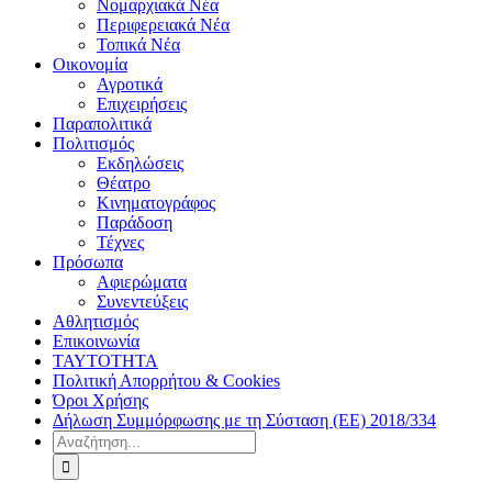
Νομαρχιακά Νέα
Περιφερειακά Νέα
Τοπικά Νέα
Οικονομία
Αγροτικά
Επιχειρήσεις
Παραπολιτικά
Πολιτισμός
Εκδηλώσεις
Θέατρο
Κινηματογράφος
Παράδοση
Τέχνες
Πρόσωπα
Αφιερώματα
Συνεντεύξεις
Αθλητισμός
Επικοινωνία
ΤΑΥΤΟΤΗΤΑ
Πολιτική Απορρήτου & Cookies
Όροι Χρήσης
Δήλωση Συμμόρφωσης με τη Σύσταση (ΕΕ) 2018/334
Αναζήτηση
για: