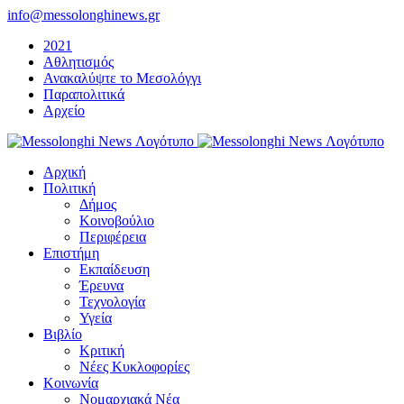
Μετάβαση
info@messolonghinews.gr
στο
2021
περιεχόμενο
Αθλητισμός
Ανακαλύψτε το Μεσολόγγι
Παραπολιτικά
Αρχείο
Αρχική
Πολιτική
Δήμος
Κοινοβούλιο
Περιφέρεια
Επιστήμη
Εκπαίδευση
Έρευνα
Τεχνολογία
Υγεία
Βιβλίο
Κριτική
Νέες Κυκλοφορίες
Κοινωνία
Νομαρχιακά Νέα