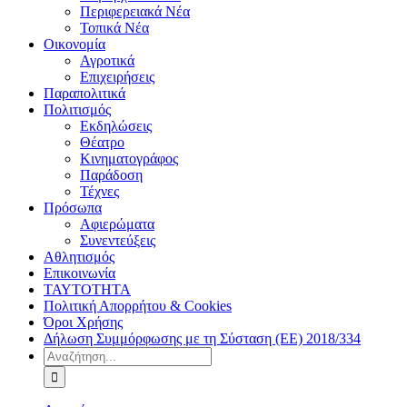
Περιφερειακά Νέα
Τοπικά Νέα
Οικονομία
Αγροτικά
Επιχειρήσεις
Παραπολιτικά
Πολιτισμός
Εκδηλώσεις
Θέατρο
Κινηματογράφος
Παράδοση
Τέχνες
Πρόσωπα
Αφιερώματα
Συνεντεύξεις
Αθλητισμός
Επικοινωνία
ΤΑΥΤΟΤΗΤΑ
Πολιτική Απορρήτου & Cookies
Όροι Χρήσης
Δήλωση Συμμόρφωσης με τη Σύσταση (ΕΕ) 2018/334
Αναζήτηση
για: