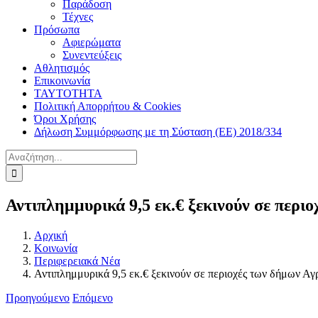
Παράδοση
Τέχνες
Πρόσωπα
Αφιερώματα
Συνεντεύξεις
Αθλητισμός
Επικοινωνία
ΤΑΥΤΟΤΗΤΑ
Πολιτική Απορρήτου & Cookies
Όροι Χρήσης
Δήλωση Συμμόρφωσης με τη Σύσταση (ΕΕ) 2018/334
Αναζήτηση
για:
Αντιπλημμυρικά 9,5 εκ.€ ξεκινούν σε περι
Αρχική
Κοινωνία
Περιφερειακά Νέα
Αντιπλημμυρικά 9,5 εκ.€ ξεκινούν σε περιοχές των δήμων Αγ
Προηγούμενο
Επόμενο