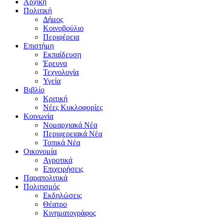
Αρχική
Πολιτική
Δήμος
Κοινοβούλιο
Περιφέρεια
Επιστήμη
Εκπαίδευση
Έρευνα
Τεχνολογία
Υγεία
Βιβλίο
Κριτική
Νέες Κυκλοφορίες
Κοινωνία
Νομαρχιακά Νέα
Περιφερειακά Νέα
Τοπικά Νέα
Οικονομία
Αγροτικά
Επιχειρήσεις
Παραπολιτικά
Πολιτισμός
Εκδηλώσεις
Θέατρο
Κινηματογράφος