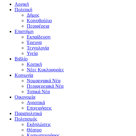
Αρχική
Πολιτική
Δήμος
Κοινοβούλιο
Περιφέρεια
Επιστήμη
Εκπαίδευση
Έρευνα
Τεχνολογία
Υγεία
Βιβλίο
Κριτική
Νέες Κυκλοφορίες
Κοινωνία
Νομαρχιακά Νέα
Περιφερειακά Νέα
Τοπικά Νέα
Οικονομία
Αγροτικά
Επιχειρήσεις
Παραπολιτικά
Πολιτισμός
Εκδηλώσεις
Θέατρο
Κινηματογράφος