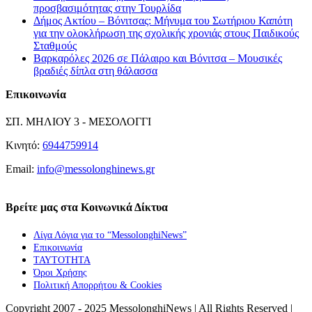
προσβασιμότητας στην Τουρλίδα
Δήμος Ακτίου – Βόνιτσας: Μήνυμα του Σωτήριου Καπότη
για την ολοκλήρωση της σχολικής χρονιάς στους Παιδικούς
Σταθμούς
Βαρκαρόλες 2026 σε Πάλαιρο και Βόνιτσα – Μουσικές
βραδιές δίπλα στη θάλασσα
Επικοινωνία
ΣΠ. ΜΗΛΙΟΥ 3 - ΜΕΣΟΛΟΓΓΙ
Κινητό:
6944759914
Email:
info@messolonghinews.gr
Βρείτε μας στα Κοινωνικά Δίκτυα
Λίγα Λόγια για το “MessolonghiNews”
Επικοινωνία
ΤΑΥΤΟΤΗΤΑ
Όροι Χρήσης
Πολιτική Απορρήτου & Cookies
Copyright 2007 - 2025 MessolonghiNews | All Rights Reserved |