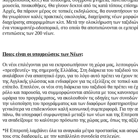
μουσεία, πινακοθήκες. Θα γίνουν δεκτοί από τις κατά τόπους επίσημ
Αρχές, θα πάρουν μέρος σε τοπικές εκδηλώσεις, θα συναντήσουν το
θα γνωρίσουν καλές πρακτικές οικολογίας, διαχείρισης νέων μορφών
διαχείρισης απορριμμάτων κλπ. Μετά την ολοκλήρωση των ταξιδιών
ένα ντοκιμαντέρ-οδοιπορικό, στο οποίο θα αποτυπώνονται οι εμπειρίε
εντυπώσεις των 200 νέων.
Ποιες είναι οι υποχρεώσεις των Νέων;
Οι νέοι επιλέγονται για να εκπροσωπήσουν τη χώρα μας, λειτουργώ
«πρεσβευτές» της σημερινής Ελλάδας. Στη διάρκεια του ταξιδιού το
αναλάβουν ένα απαιτητικό έργο, για το λόγο αυτό πρέπει να έχουν 
της Αγγλικής γλώσσας και ενδιαφέρον για τις εξελίξεις σε τοπικό κα
επίπεδο. Επιπλέον, οι νέοι στη διάρκεια του ταξιδιού θα πρέπει να έ
ρόλο και παρουσία, να συμμορφώνονται απόλυτα με τους κανονισμο
ωράρια του προγράμματος, να ακολουθούν τις οδηγίες των συνοδών
την υλοποίηση του προγράμματος και των διαφόρων δραστηριοτήτων
γενικότερα να επιδεικνύουν καλή κοινωνική συμπεριφορά. Για την α
πάνω, θα υπογραφεί συμφωνητικό μεταξύ των νέων και της Επιτροπή
να αναδείξουμε το καλύτερο πρόσωπο της χώρας μας, όπως της αξίζε
*Η Επιτροπή λαμβάνει όλα τα αναγκαία μέτρα προστασίας και ασφ
τους στις διαδρομές, με την κατάλληλη συνοδεία στελεχών.