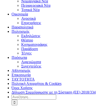
Νομαρχιακά Νέα
Περιφερειακά Νέα
Τοπικά Νέα
Οικονομία
Αγροτικά
Επιχειρήσεις
Παραπολιτικά
Πολιτισμός
Εκδηλώσεις
Θέατρο
Κινηματογράφος
Παράδοση
Τέχνες
Πρόσωπα
Αφιερώματα
Συνεντεύξεις
Αθλητισμός
Επικοινωνία
ΤΑΥΤΟΤΗΤΑ
Πολιτική Απορρήτου & Cookies
Όροι Χρήσης
Δήλωση Συμμόρφωσης με τη Σύσταση (ΕΕ) 2018/334
Αναζήτηση
για: