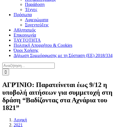
Παράδοση
Τέχνες
Πρόσωπα
Αφιερώματα
Συνεντεύξεις
Αθλητισμός
Επικοινωνία
ΤΑΥΤΟΤΗΤΑ
Πολιτική Απορρήτου & Cookies
Όροι Χρήσης
Δήλωση Συμμόρφωσης με τη Σύσταση (ΕΕ) 2018/334
Αναζήτηση
για:
ΑΓΡΊΝΙΟ: Παρατείνεται έως 9/12 η
υποβολή αιτήσεων για συμμετοχή στη
δράση “Βαδίζοντας στα Αχνάρια του
1821”
Αρχική
2021