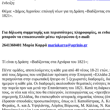
ένδειξη:
Θέμα: «Δήμος Αγρινίου: επιλογή νέων για τη Δράση «Βαδίζοντας στ
1821».
Για δήλωση συμμετοχής και περισσότερες πληροφορίες, οι ενδι
μπορούν να επικοινωνούν μέσω τηλεφώνου ή e-mail:
2641360401 Μαρία Καρρά
mariakarra@agrinio.gr
Τί είναι η Δράση: «Βαδίζοντας στα Αχνάρια του 1821»;
Πέντε ομάδες, αποτελούμενες η κάθε μια από 40 νέους 18-21 ετών, 
από τους Δήμους που υπέβαλλαν πρόταση στην Επιτροπή «Ελλάδα 
περιηγούνται στην ευρωπαϊκή ήπειρο σε 5 ξεχωριστές διαδρομές, δι
ημερών η κάθε μία. Οι διαδρομές ακολουθούν θεματικές ενότητες 
την πορεία πριν και μετά την Επανάσταση του 1821. Κατά τη διάρκει
τους, οι νέοι και νέες που θα επιλεγούν, λειτουργώντας ως «πρεσβευ
σημερινής Ελλάδας, θα επισκεφθούν ιστορικής σημασίας τόπους (όπ
έδρασαν σπουδαίες προσωπικότητες, όπως οι Ι. Καποδίστριας, Α. Κο
Φεραίος, Α. και Δ. Υψηλάντης, Λόρδος Βύρωνας, Μ. Κάλλας, Ν. Καζ
Μητρόπουλος κλπ.) και τοπόσημα, σύγχρονα μνημεία, πανεπιστήμια,