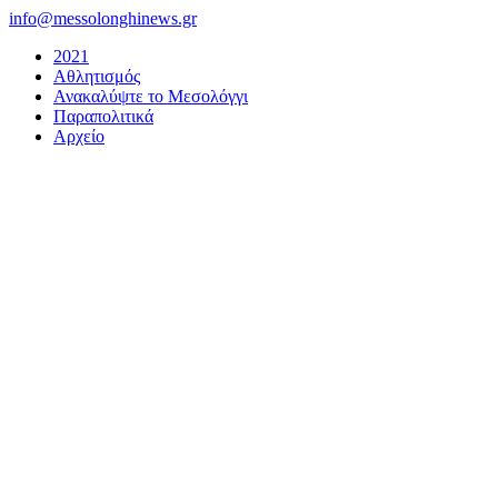
Μετάβαση
info@messolonghinews.gr
στο
2021
περιεχόμενο
Αθλητισμός
Ανακαλύψτε το Μεσολόγγι
Παραπολιτικά
Αρχείο