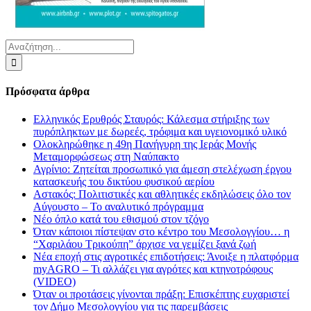
Αναζήτηση
για:
Πρόσφατα άρθρα
Ελληνικός Ερυθρός Σταυρός: Κάλεσμα στήριξης των
πυρόπληκτων με δωρεές, τρόφιμα και υγειονομικό υλικό
Ολοκληρώθηκε η 49η Πανήγυρη της Ιεράς Μονής
Μεταμορφώσεως στη Ναύπακτο
Αγρίνιο: Ζητείται προσωπικό για άμεση στελέχωση έργου
κατασκευής του δικτύου φυσικού αερίου
Αστακός: Πολιτιστικές και αθλητικές εκδηλώσεις όλο τον
Αύγουστο – Το αναλυτικό πρόγραμμα
Νέο όπλο κατά του εθισμού στον τζόγο
Όταν κάποιοι πίστεψαν στο κέντρο του Μεσολογγίου… η
“Χαριλάου Τρικούπη” άρχισε να γεμίζει ξανά ζωή
Νέα εποχή στις αγροτικές επιδοτήσεις: Άνοιξε η πλατφόρμα
myAGRO – Τι αλλάζει για αγρότες και κτηνοτρόφους
(VIDEO)
Όταν οι προτάσεις γίνονται πράξη: Επισκέπτης ευχαριστεί
τον Δήμο Μεσολογγίου για τις παρεμβάσεις