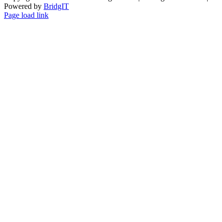
Powered by
BridgIT
YouTube
Facebook
Instagram
Page load link
Go
to
Top