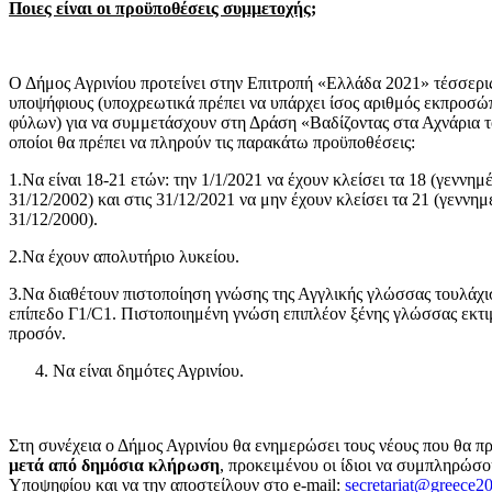
Ποιες είναι οι προϋποθέσεις συμμετοχής;
Ο Δήμος Αγρινίου προτείνει στην Επιτροπή «Ελλάδα 2021» τέσσερι
υποψήφιους (υποχρεωτικά πρέπει να υπάρχει ίσος αριθμός εκπροσώ
φύλων) για να συμμετάσχουν στη Δράση «Βαδίζοντας στα Αχνάρια τ
οποίοι θα πρέπει να πληρούν τις παρακάτω προϋποθέσεις:
1.Να είναι 18-21 ετών: την 1/1/2021 να έχουν κλείσει τα 18 (γεννημέν
31/12/2002) και στις 31/12/2021 να μην έχουν κλείσει τα 21 (γεννημ
31/12/2000).
2.Να έχουν απολυτήριο λυκείου.
3.Να διαθέτουν πιστοποίηση γνώσης της Αγγλικής γλώσσας τουλάχι
επίπεδο Γ1/C1. Πιστοποιημένη γνώση επιπλέον ξένης γλώσσας εκτι
προσόν.
Να είναι δημότες Αγρινίου.
Στη συνέχεια ο Δήμος Αγρινίου θα ενημερώσει τους νέους που θα π
μετά από δημόσια κλήρωση
, προκειμένου οι ίδιοι να συμπληρώσο
Υποψηφίου και να την αποστείλουν στο e-mail:
secretariat@greece2