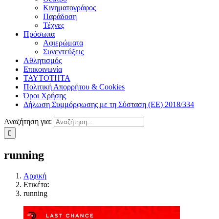
Κινηματογράφος
Παράδοση
Τέχνες
Πρόσωπα
Αφιερώματα
Συνεντεύξεις
Αθλητισμός
Επικοινωνία
ΤΑΥΤΟΤΗΤΑ
Πολιτική Απορρήτου & Cookies
Όροι Χρήσης
Δήλωση Συμμόρφωσης με τη Σύσταση (ΕΕ) 2018/334
Αναζήτηση για:
running
Αρχική
Ετικέτα:
running