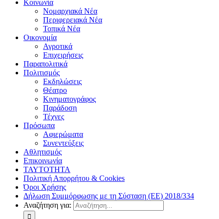
Κοινωνία
Νομαρχιακά Νέα
Περιφερειακά Νέα
Τοπικά Νέα
Οικονομία
Αγροτικά
Επιχειρήσεις
Παραπολιτικά
Πολιτισμός
Εκδηλώσεις
Θέατρο
Κινηματογράφος
Παράδοση
Τέχνες
Πρόσωπα
Αφιερώματα
Συνεντεύξεις
Αθλητισμός
Επικοινωνία
ΤΑΥΤΟΤΗΤΑ
Πολιτική Απορρήτου & Cookies
Όροι Χρήσης
Δήλωση Συμμόρφωσης με τη Σύσταση (ΕΕ) 2018/334
Αναζήτηση για: