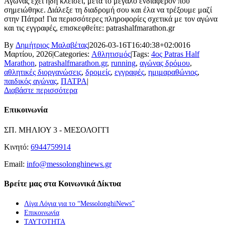
Αγώνας έχει ήδη κλείσει, μετά το μεγάλο ενδιαφέρον που
σημειώθηκε. Διάλεξε τη διαδρομή σου και έλα να τρέξουμε μαζί
στην Πάτρα! Για περισσότερες πληροφορίες σχετικά με τον αγώνα
και τις εγγραφές, επισκεφθείτε: patrashalfmarathon.gr
By
Δημήτριος Μαλαβέτας
|
2026-03-16T16:40:38+02:00
16
Μαρτίου, 2026
|
Categories:
Αθλητισμός
|
Tags:
4ος Patras Half
Marathon
,
patrashalfmarathon.gr
,
running
,
αγώνας δρόμου
,
αθλητικές διοργανώσεις
,
δρομείς
,
εγγραφές
,
ημιμαραθώνιος
,
παιδικός αγώνας
,
ΠΑΤΡΑ
|
Διαβάστε περισσότερα
Επικοινωνία
ΣΠ. ΜΗΛΙΟΥ 3 - ΜΕΣΟΛΟΓΓΙ
Κινητό:
6944759914
Email:
info@messolonghinews.gr
Βρείτε μας στα Κοινωνικά Δίκτυα
Λίγα Λόγια για το “MessolonghiNews”
Επικοινωνία
ΤΑΥΤΟΤΗΤΑ