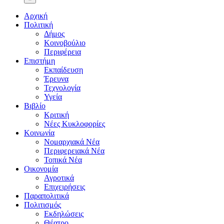
Αρχική
Πολιτική
Δήμος
Κοινοβούλιο
Περιφέρεια
Επιστήμη
Εκπαίδευση
Έρευνα
Τεχνολογία
Υγεία
Βιβλίο
Κριτική
Νέες Κυκλοφορίες
Κοινωνία
Νομαρχιακά Νέα
Περιφερειακά Νέα
Τοπικά Νέα
Οικονομία
Αγροτικά
Επιχειρήσεις
Παραπολιτικά
Πολιτισμός
Εκδηλώσεις
Θέατρο