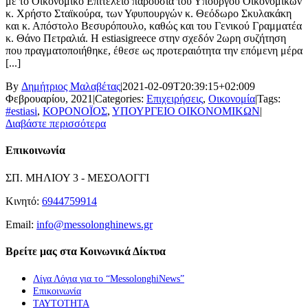
με το Οικονομικό Επιτελείο παρουσία του Υπουργού Οικονομικών
κ. Χρήστο Σταϊκούρα, των Υφυπουργών κ. Θεόδωρο Σκυλακάκη
και κ. Απόστολο Βεσυρόπουλο, καθώς και του Γενικού Γραμματέα
κ. Θάνο Πετραλιά. Η estiasigreece στην σχεδόν 2ωρη συζήτηση
που πραγματοποιήθηκε, έθεσε ως προτεραιότητα την επόμενη μέρα
[...]
By
Δημήτριος Μαλαβέτας
|
2021-02-09T20:39:15+02:00
9
Φεβρουαρίου, 2021
|
Categories:
Επιχειρήσεις
,
Οικονομία
|
Tags:
#estiasi
,
ΚΟΡΟΝΟΪΟΣ
,
ΥΠΟΥΡΓΕΙΟ ΟΙΚΟΝΟΜΙΚΩΝ
|
Διαβάστε περισσότερα
Επικοινωνία
ΣΠ. ΜΗΛΙΟΥ 3 - ΜΕΣΟΛΟΓΓΙ
Κινητό:
6944759914
Email:
info@messolonghinews.gr
Βρείτε μας στα Κοινωνικά Δίκτυα
Λίγα Λόγια για το “MessolonghiNews”
Επικοινωνία
ΤΑΥΤΟΤΗΤΑ