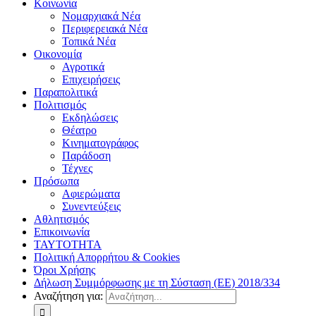
Κοινωνία
Νομαρχιακά Νέα
Περιφερειακά Νέα
Τοπικά Νέα
Οικονομία
Αγροτικά
Επιχειρήσεις
Παραπολιτικά
Πολιτισμός
Εκδηλώσεις
Θέατρο
Κινηματογράφος
Παράδοση
Τέχνες
Πρόσωπα
Αφιερώματα
Συνεντεύξεις
Αθλητισμός
Επικοινωνία
ΤΑΥΤΟΤΗΤΑ
Πολιτική Απορρήτου & Cookies
Όροι Χρήσης
Δήλωση Συμμόρφωσης με τη Σύσταση (ΕΕ) 2018/334
Αναζήτηση για: