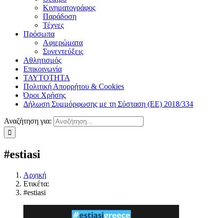
Κινηματογράφος
Παράδοση
Τέχνες
Πρόσωπα
Αφιερώματα
Συνεντεύξεις
Αθλητισμός
Επικοινωνία
ΤΑΥΤΟΤΗΤΑ
Πολιτική Απορρήτου & Cookies
Όροι Χρήσης
Δήλωση Συμμόρφωσης με τη Σύσταση (ΕΕ) 2018/334
Αναζήτηση για:
#estiasi
Αρχική
Ετικέτα:
#estiasi