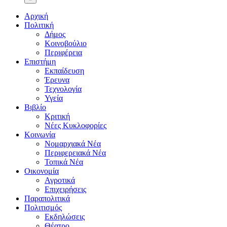
Αρχική
Πολιτική
Δήμος
Κοινοβούλιο
Περιφέρεια
Επιστήμη
Εκπαίδευση
Έρευνα
Τεχνολογία
Υγεία
Βιβλίο
Κριτική
Νέες Κυκλοφορίες
Κοινωνία
Νομαρχιακά Νέα
Περιφερειακά Νέα
Τοπικά Νέα
Οικονομία
Αγροτικά
Επιχειρήσεις
Παραπολιτικά
Πολιτισμός
Εκδηλώσεις
Θέατρο