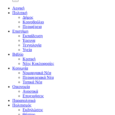
Αρχική
Πολιτική
Δήμος
Κοινοβούλιο
Περιφέρεια
Επιστήμη
Εκπαίδευση
Έρευνα
Τεχνολογία
Υγεία
Βιβλίο
Κριτική
Νέες Κυκλοφορίες
Κοινωνία
Νομαρχιακά Νέα
Περιφερειακά Νέα
Τοπικά Νέα
Οικονομία
Αγροτικά
Επιχειρήσεις
Παραπολιτικά
Πολιτισμός
Εκδηλώσεις
Θέατρο