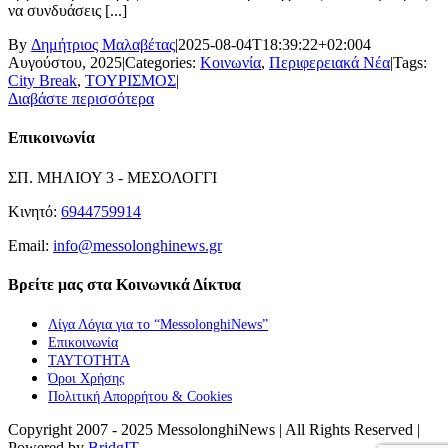
να συνδυάσεις [...]
By
Δημήτριος Μαλαβέτας
|
2025-08-04T18:39:22+02:00
4
Αυγούστου, 2025
|
Categories:
Κοινωνία
,
Περιφερειακά Νέα
|
Tags:
City Break
,
ΤΟΥΡΙΣΜΟΣ
|
Διαβάστε περισσότερα
Επικοινωνία
ΣΠ. ΜΗΛΙΟΥ 3 - ΜΕΣΟΛΟΓΓΙ
Κινητό:
6944759914
Email:
info@messolonghinews.gr
Βρείτε μας στα Κοινωνικά Δίκτυα
Λίγα Λόγια για το “MessolonghiNews”
Επικοινωνία
ΤΑΥΤΟΤΗΤΑ
Όροι Χρήσης
Πολιτική Απορρήτου & Cookies
Copyright 2007 - 2025 MessolonghiNews | All Rights Reserved |
Powered by
BridgIT