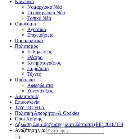
Κοινωνία
Νομαρχιακά Νέα
Περιφερειακά Νέα
Τοπικά Νέα
Οικονομία
Αγροτικά
Επιχειρήσεις
Παραπολιτικά
Πολιτισμός
Εκδηλώσεις
Θέατρο
Κινηματογράφος
Παράδοση
Τέχνες
Πρόσωπα
Αφιερώματα
Συνεντεύξεις
Αθλητισμός
Επικοινωνία
ΤΑΥΤΟΤΗΤΑ
Πολιτική Απορρήτου & Cookies
Όροι Χρήσης
Δήλωση Συμμόρφωσης με τη Σύσταση (ΕΕ) 2018/334
Αναζήτηση για: