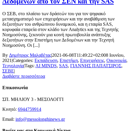
Δεδομένων από τον ΣΕΝ και την SAS
Ο ΣΕΒ, στο πλαίσιο των δράσεών του για τον ψηφιακό
μετασχηματισμό των επιχειρήσεων και την αναβάθμιση των
δεξιοτήτων του ανθρώπινου δυναμικού, και η εταιρία SAS,
κορυφαία εταιρεία στον κλάδο των Analytics και της Τεχνητής
Νοημοσύνης, ξεκινούν μια κοινή πρωτοβουλία ανάπτυξης
δεξιοτήτων στην Επιστήμη των Δεδομένων και την Τεχνητή
Νοημοσύνη. Οι [...]
By
Δημήτριος Μαλαβέτας
|
2021-06-08T11:49:22+02:00
8 Ιουνίου,
2021
|
Categories:
Εκπαίδευση
,
Επιστήμη
,
Επιχειρήσεις
,
Οικονομία
,
Τεχνολογία
|
Tags:
AI MINDS
,
SAS
,
ΓΙΑΝΝΗΣ ΠΑΠΑΤΣΙΡΟΣ
,
ΣΕΒΕ
|
Διαβάστε περισσότερα
Επικοινωνία
ΣΠ. ΜΗΛΙΟΥ 3 - ΜΕΣΟΛΟΓΓΙ
Κινητό:
6944759914
Email:
info@messolonghinews.gr
Βρείτε μας στα Κοινωνικά Δίκτυα