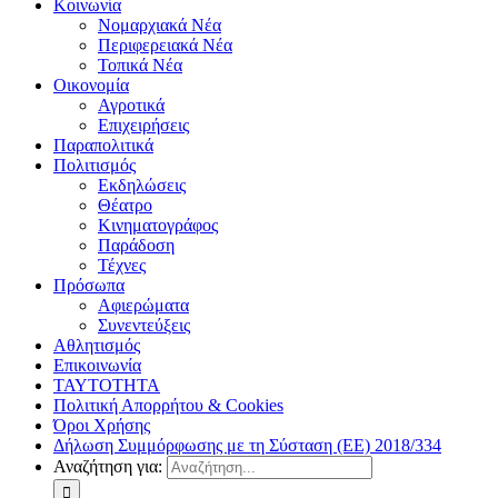
Κοινωνία
Νομαρχιακά Νέα
Περιφερειακά Νέα
Τοπικά Νέα
Οικονομία
Αγροτικά
Επιχειρήσεις
Παραπολιτικά
Πολιτισμός
Εκδηλώσεις
Θέατρο
Κινηματογράφος
Παράδοση
Τέχνες
Πρόσωπα
Αφιερώματα
Συνεντεύξεις
Αθλητισμός
Επικοινωνία
ΤΑΥΤΟΤΗΤΑ
Πολιτική Απορρήτου & Cookies
Όροι Χρήσης
Δήλωση Συμμόρφωσης με τη Σύσταση (ΕΕ) 2018/334
Αναζήτηση για: