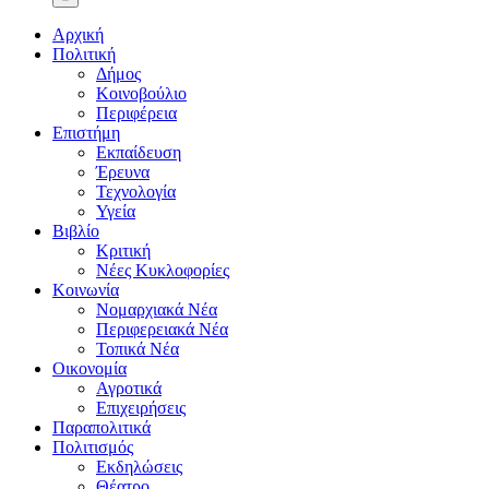
Αρχική
Πολιτική
Δήμος
Κοινοβούλιο
Περιφέρεια
Επιστήμη
Εκπαίδευση
Έρευνα
Τεχνολογία
Υγεία
Βιβλίο
Κριτική
Νέες Κυκλοφορίες
Κοινωνία
Νομαρχιακά Νέα
Περιφερειακά Νέα
Τοπικά Νέα
Οικονομία
Αγροτικά
Επιχειρήσεις
Παραπολιτικά
Πολιτισμός
Εκδηλώσεις
Θέατρο