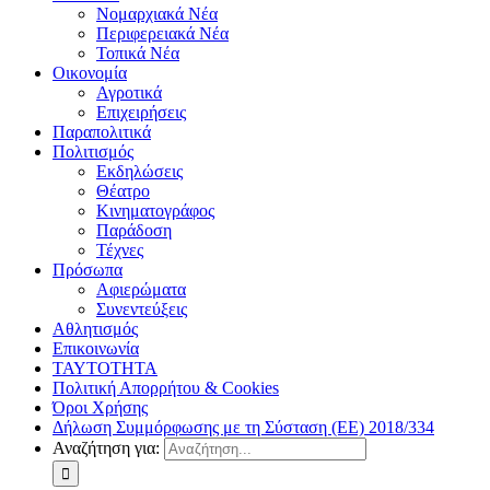
Νομαρχιακά Νέα
Περιφερειακά Νέα
Τοπικά Νέα
Οικονομία
Αγροτικά
Επιχειρήσεις
Παραπολιτικά
Πολιτισμός
Εκδηλώσεις
Θέατρο
Κινηματογράφος
Παράδοση
Τέχνες
Πρόσωπα
Αφιερώματα
Συνεντεύξεις
Αθλητισμός
Επικοινωνία
ΤΑΥΤΟΤΗΤΑ
Πολιτική Απορρήτου & Cookies
Όροι Χρήσης
Δήλωση Συμμόρφωσης με τη Σύσταση (ΕΕ) 2018/334
Αναζήτηση για: