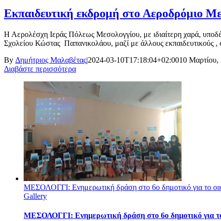
Εκπαιδευτική εκδρομή στο Αεροδρόμιο Μεσ
Η Αερολέσχη Ιεράς Πόλεως Μεσολογγίου, με ιδιαίτερη χαρά, υποδέχ
Σχολείου Κώστας Παπανικολάου, μαζί με άλλους εκπαιδευτικούς , σ
By
Δημήτριος Μαλαβέτας
|
2024-03-10T17:18:04+02:00
10 Μαρτίου,
Διαβάστε περισσότερα
ΜΕΣΟΛΟΓΓΙ: Ενημερωτική δράση στο 6ο δημοτικό για το οικοσ
Gallery
ΜΕΣΟΛΟΓΓΙ: Ενημερωτική δράση στο 6ο δημοτικό για το ο