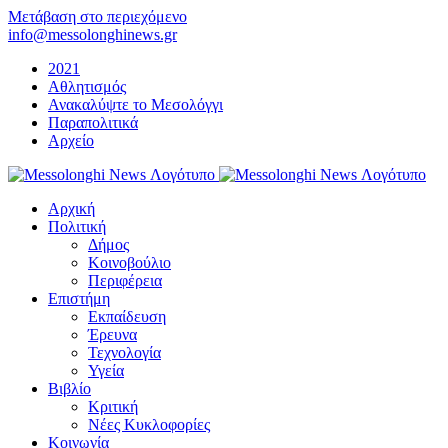
Μετάβαση στο περιεχόμενο
info@messolonghinews.gr
2021
Αθλητισμός
Ανακαλύψτε το Μεσολόγγι
Παραπολιτικά
Αρχείο
Αρχική
Πολιτική
Δήμος
Κοινοβούλιο
Περιφέρεια
Επιστήμη
Εκπαίδευση
Έρευνα
Τεχνολογία
Υγεία
Βιβλίο
Κριτική
Νέες Κυκλοφορίες
Κοινωνία