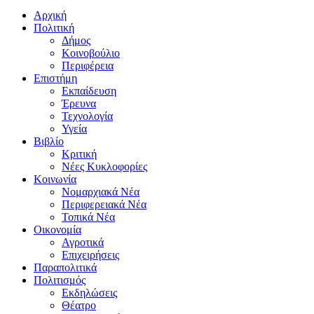
Αρχική
Πολιτική
Δήμος
Κοινοβούλιο
Περιφέρεια
Επιστήμη
Εκπαίδευση
Έρευνα
Τεχνολογία
Υγεία
Βιβλίο
Κριτική
Νέες Κυκλοφορίες
Κοινωνία
Νομαρχιακά Νέα
Περιφερειακά Νέα
Τοπικά Νέα
Οικονομία
Αγροτικά
Επιχειρήσεις
Παραπολιτικά
Πολιτισμός
Εκδηλώσεις
Θέατρο