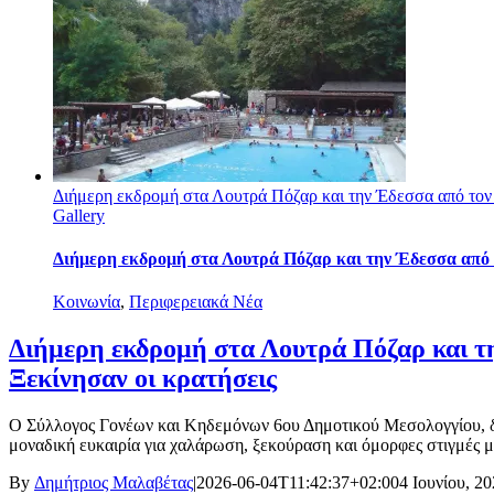
Διήμερη εκδρομή στα Λουτρά Πόζαρ και την Έδεσσα από τον
Gallery
Διήμερη εκδρομή στα Λουτρά Πόζαρ και την Έδεσσα από 
Κοινωνία
,
Περιφερειακά Νέα
Διήμερη εκδρομή στα Λουτρά Πόζαρ και τ
Ξεκίνησαν οι κρατήσεις
Ο Σύλλογος Γονέων και Κηδεμόνων 6ου Δημοτικού Μεσολογγίου, δι
μοναδική ευκαιρία για χαλάρωση, ξεκούραση και όμορφες στιγμές μ
By
Δημήτριος Μαλαβέτας
|
2026-06-04T11:42:37+02:00
4 Ιουνίου, 2