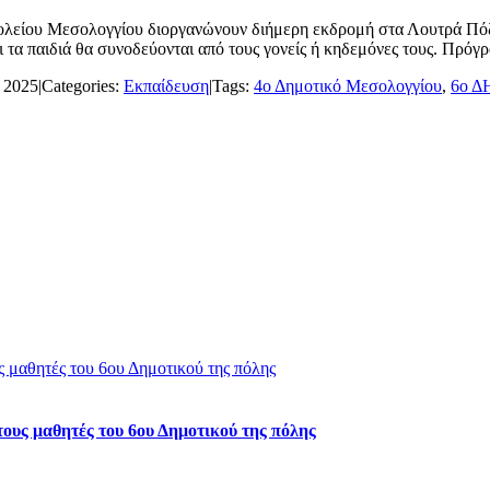
ολείου Μεσολογγίου διοργανώνουν διήμερη εκδρομή στα Λουτρά Πόζ
τα παιδιά θα συνοδεύονται από τους γονείς ή κηδεμόνες τους. Πρόγρα
 2025
|
Categories:
Εκπαίδευση
|
Tags:
4ο Δημοτικό Μεσολογγίου
,
6ο 
 μαθητές του 6ου Δημοτικού της πόλης
ους μαθητές του 6ου Δημοτικού της πόλης