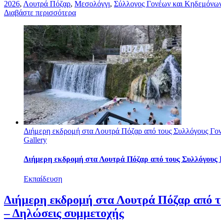
2026
,
Λουτρά Πόζαρ
,
Μεσολόγγι
,
Σύλλογος Γονέων και Κηδεμόνω
Διαβάστε περισσότερα
Διήμερη εκδρομή στα Λουτρά Πόζαρ από τους Συλλόγους Γον
Gallery
Διήμερη εκδρομή στα Λουτρά Πόζαρ από τους Συλλόγους 
Εκπαίδευση
Διήμερη εκδρομή στα Λουτρά Πόζαρ από τ
– Δηλώσεις συμμετοχής