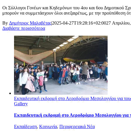
Οι Σύλλογοι Γονέων και Κηδεμόνων του 4ου και 6ου Δημοτικού Σχ
μπορούν να συμμετάσχουν όλοι ανεξαιρέτως, με την προϋπόθεση ότι 
By
Δημήτριος Μαλαβέτας
|
2025-04-27T19:28:16+02:00
27 Απριλίου,
Διαβάστε περισσότερα
Εκπαιδευτική εκδρομή στο Αεροδρόμιο Μεσολογγίου για τους
Gallery
Εκπαιδευτική εκδρομή στο Αεροδρόμιο Μεσολογγίου για τ
Εκπαίδευση
,
Κοινωνία
,
Περιφερειακά Νέα