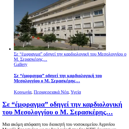
Σε “έμφραγμα” οδηγεί την καρδιολογική του Μεσολογγίου ο
Μ. Σερασκέρης…
Gallery
Σε “έμφραγμα” οδηγεί την καρδιολογική του
Μεσολογγίου ο Μ. Σερασκέρης…
Κοινωνία
,
Περιφερειακά Νέα
,
Υγεία
Σε “έμφραγμα” οδηγεί την καρδιολογική
του Μεσολογγίου ο Μ. Σερασκέρης…
Μια ακόμη απόφαση του διοικητή του νοσοκομείου Αγρινίου