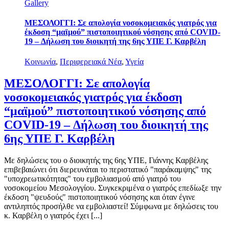
Gallery
ΜΕΣΟΛΟΓΓΙ: Σε απολογία νοσοκομειακός γιατρός για
έκδοση “μαϊμού” πιστοποιητικού νόσησης από COVID-
19 – Δήλωση του διοικητή της 6ης ΥΠΕ Γ. Καρβέλη
Κοινωνία
,
Περιφερειακά Νέα
,
Υγεία
ΜΕΣΟΛΟΓΓΙ: Σε απολογία
νοσοκομειακός γιατρός για έκδοση
“μαϊμού” πιστοποιητικού νόσησης από
COVID-19 – Δήλωση του διοικητή της
6ης ΥΠΕ Γ. Καρβέλη
Με δηλώσεις του ο διοικητής της 6ης ΥΠΕ, Γιάννης Καρβέλης
επιβεβαιώνει ότι διερευνάται το περιστατικό "παράκαμψης" της
"υποχρεωτικότητας" του εμβολιασμού από γιατρό του
νοσοκομείου Μεσολογγίου. Συγκεκριμένα ο γιατρός επεδίωξε την
έκδοση "ψευδούς" πιστοποιητικού νόσησης και όταν έγινε
αντιληπτός προσήλθε να εμβολιαστεί! Σύμφωνα με δηλώσεις του
κ. Καρβέλη ο γιατρός έχει [...]