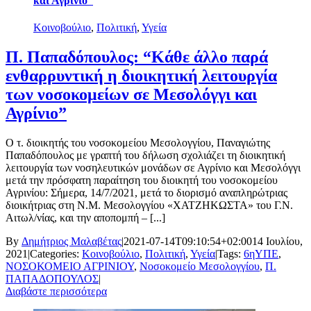
και Αγρίνιο”
Κοινοβούλιο
,
Πολιτική
,
Υγεία
Π. Παπαδόπουλος: “Κάθε άλλο παρά
ενθαρρυντική η διοικητική λειτουργία
των νοσοκομείων σε Μεσολόγγι και
Αγρίνιο”
Ο τ. διοικητής του νοσοκομείου Μεσολογγίου, Παναγιώτης
Παπαδόπουλος με γραπτή του δήλωση σχολιάζει τη διοικητική
λειτουργία των νοσηλευτικών μονάδων σε Αγρίνιο και Μεσολόγγι
μετά την πρόσφατη παραίτηση του διοικητή του νοσοκομείου
Αγρινίου: Σήμερα, 14/7/2021, μετά το διορισμό αναπληρώτριας
διοικήτριας στη Ν.Μ. Μεσολογγίου «ΧΑΤΖΗΚΩΣΤΑ» του Γ.Ν.
Αιτωλ/νίας, και την αποπομπή – [...]
By
Δημήτριος Μαλαβέτας
|
2021-07-14T09:10:54+02:00
14 Ιουλίου,
2021
|
Categories:
Κοινοβούλιο
,
Πολιτική
,
Υγεία
|
Tags:
6ηΥΠΕ
,
ΝΟΣΟΚΟΜΕΙΟ ΑΓΡΙΝΙΟΥ
,
Νοσοκομείο Μεσολογγίου
,
Π.
ΠΑΠΑΔΟΠΟΥΛΟΣ
|
Διαβάστε περισσότερα