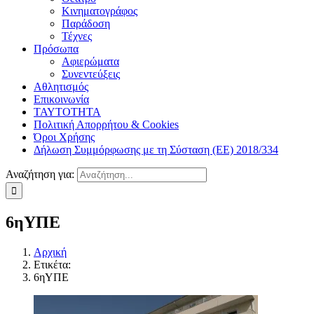
Κινηματογράφος
Παράδοση
Τέχνες
Πρόσωπα
Αφιερώματα
Συνεντεύξεις
Αθλητισμός
Επικοινωνία
ΤΑΥΤΟΤΗΤΑ
Πολιτική Απορρήτου & Cookies
Όροι Χρήσης
Δήλωση Συμμόρφωσης με τη Σύσταση (ΕΕ) 2018/334
Αναζήτηση για:
6ηΥΠΕ
Αρχική
Ετικέτα:
6ηΥΠΕ