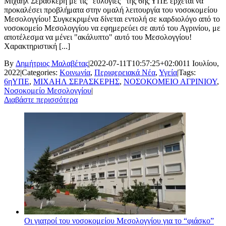
Μιχαήλ Σερασκέρη με τις "ευλογίες" της 6ης ΥΠΕ έρχεται να
προκαλέσει προβλήματα στην ομαλή λειτουργία του νοσοκομείου
Μεσολογγίου! Συγκεκριμένα δίνεται εντολή σε καρδιολόγο από το
νοσοκομείο Μεσολογγίου να εφημερεύει σε αυτό του Αγρινίου, με
αποτέλεσμα να μένει "ακάλυπτο" αυτό του Μεσολογγίου!
Χαρακτηριστική [...]
By
Δημήτριος Μαλαβέτας
|
2022-07-11T10:57:25+02:00
11 Ιουλίου,
2022
|
Categories:
Κοινωνία
,
Περιφερειακά Νέα
,
Υγεία
|
Tags:
6ηΥΠΕ
,
ΜΙΧΑΗΛ ΣΕΡΑΣΚΕΡΗΣ
,
ΝΟΣΟΚΟΜΕΙΟ ΑΓΡΙΝΙΟΥ
,
Νοσοκομείο Μεσολογγίου
|
Διαβάστε περισσότερα
Οι γιατροί του νοσοκομείου Μεσολογγίου για το “φιάσκο”