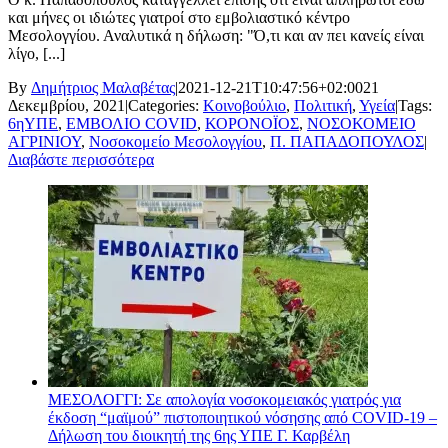
και μήνες οι ιδιώτες γιατροί στο εμβολιαστικό κέντρο
Μεσολογγίου. Αναλυτικά η δήλωση: "Ό,τι και αν πει κανείς είναι
λίγο, [...]
By
Δημήτριος Μαλαβέτας
|
2021-12-21T10:47:56+02:00
21
Δεκεμβρίου, 2021
|
Categories:
Κοινοβούλιο
,
Πολιτική
,
Υγεία
|
Tags:
6ηΥΠΕ
,
ΕΜΒΟΛΙΟ COVID
,
ΚΟΡΟΝΟΪΟΣ
,
ΝΟΣΟΚΟΜΕΙΟ
ΑΓΡΙΝΙΟΥ
,
Νοσοκομείο Μεσολογγίου
,
Π. ΠΑΠΑΔΟΠΟΥΛΟΣ
|
Διαβάστε περισσότερα
ΜΕΣΟΛΟΓΓΙ: Σε απολογία νοσοκομειακός γιατρός για
έκδοση “μαϊμού” πιστοποιητικού νόσησης από COVID-19 –
Δήλωση του διοικητή της 6ης ΥΠΕ Γ. Καρβέλη