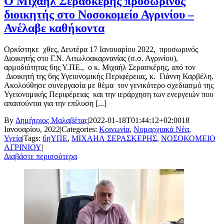
Ο Μιχαήλ Σερασκέρης προσωρινός
διοικητής στο Νοσοκομείο Αγρινίου –
Ανέλαβε καθήκοντα
Ορκίστηκε χθες, Δευτέρα 17 Ιανουαρίου 2022, προσωρινός
Διοικητής στο Γ.Ν. Αιτωλοακαρνανίας (σ.σ. Αγρινίου),
αρμοδιότητας 6ης Υ.ΠΕ., ο κ. Μιχαήλ Σερασκέρης, aπό τον
Διοικητή της 6ης Υγειονομικής Περιφέρειας, κ. Γιάννη Καρβέλη.
Ακολούθησε συνεργασία με θέμα τον γενικότερο σχεδιασμό της
Υγειονομικής Περιφέρειας και την ιεράρχηση των ενεργειών που
απαιτούνται για την επίλυση [...]
By
Δημήτριος Μαλαβέτας
|
2022-01-18T01:44:12+02:00
18
Ιανουαρίου, 2022
|
Categories:
Κοινωνία
,
Νομαρχιακά Νέα
,
Υγεία
|
Tags:
6ηΥΠΕ
,
ΜΙΧΑΗΛ ΣΕΡΑΣΚΕΡΗΣ
,
ΝΟΣΟΚΟΜΕΙΟ
ΑΓΡΙΝΙΟΥ
|
Διαβάστε περισσότερα