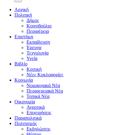
Αρχική
Πολιτική
Δήμος
Κοινοβούλιο
Περιφέρεια
Επιστήμη
Εκπαίδευση
Έρευνα
Τεχνολογία
Υγεία
Βιβλίο
Κριτική
Νέες Κυκλοφορίες
Κοινωνία
Νομαρχιακά Νέα
Περιφερειακά Νέα
Τοπικά Νέα
Οικονομία
Αγροτικά
Επιχειρήσεις
Παραπολιτικά
Πολιτισμός
Εκδηλώσεις
Θέατρο