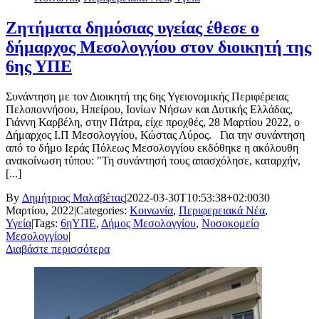
Ζητήματα δημόσιας υγείας έθεσε ο
δήμαρχος Μεσολογγίου στον διοικητή της
6ης ΥΠΕ
Συνάντηση με τον Διοικητή της 6ης Υγειονομικής Περιφέρειας
Πελοποννήσου, Ηπείρου, Ιονίων Νήσων και Δυτικής Ελλάδας,
Γιάννη Καρβέλη, στην Πάτρα, είχε προχθές, 28 Μαρτίου 2022, ο
Δήμαρχος Ι.Π Μεσολογγίου, Κώστας Λύρος. Για την συνάντηση
από το δήμο Ιεράς Πόλεως Μεσολογγίου εκδόθηκε η ακόλουθη
ανακοίνωση τύπου: "Τη συνάντησή τους απασχόλησε, καταρχήν,
[...]
By
Δημήτριος Μαλαβέτας
|
2022-03-30T10:53:38+02:00
30
Μαρτίου, 2022
|
Categories:
Κοινωνία
,
Περιφερειακά Νέα
,
Υγεία
|
Tags:
6ηΥΠΕ
,
Δήμος Μεσολογγίου
,
Νοσοκομείο
Μεσολογγίου
|
Διαβάστε περισσότερα