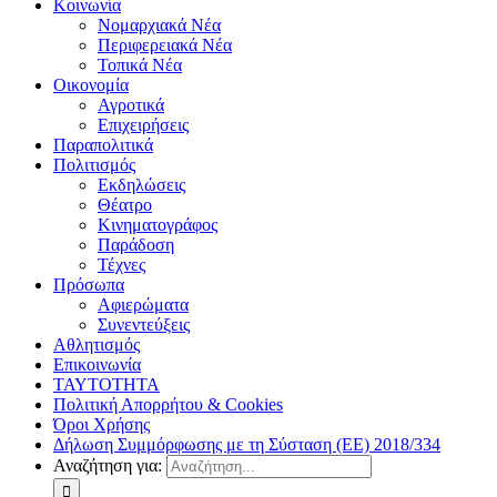
Κοινωνία
Νομαρχιακά Νέα
Περιφερειακά Νέα
Τοπικά Νέα
Οικονομία
Αγροτικά
Επιχειρήσεις
Παραπολιτικά
Πολιτισμός
Εκδηλώσεις
Θέατρο
Κινηματογράφος
Παράδοση
Τέχνες
Πρόσωπα
Αφιερώματα
Συνεντεύξεις
Αθλητισμός
Επικοινωνία
ΤΑΥΤΟΤΗΤΑ
Πολιτική Απορρήτου & Cookies
Όροι Χρήσης
Δήλωση Συμμόρφωσης με τη Σύσταση (ΕΕ) 2018/334
Αναζήτηση για: