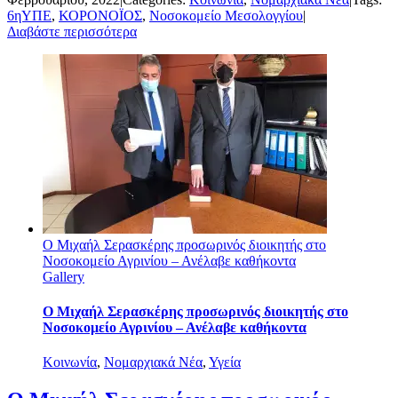
6ηΥΠΕ
,
ΚΟΡΟΝΟΪΟΣ
,
Νοσοκομείο Μεσολογγίου
|
Διαβάστε περισσότερα
Ο Μιχαήλ Σερασκέρης προσωρινός διοικητής στο
Νοσοκομείο Αγρινίου – Ανέλαβε καθήκοντα
Gallery
Ο Μιχαήλ Σερασκέρης προσωρινός διοικητής στο
Νοσοκομείο Αγρινίου – Ανέλαβε καθήκοντα
Κοινωνία
,
Νομαρχιακά Νέα
,
Υγεία