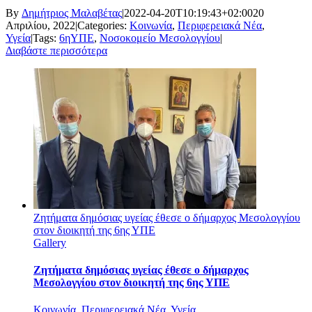
By
Δημήτριος Μαλαβέτας
|
2022-04-20T10:19:43+02:00
20
Απριλίου, 2022
|
Categories:
Κοινωνία
,
Περιφερειακά Νέα
,
Υγεία
|
Tags:
6ηΥΠΕ
,
Νοσοκομείο Μεσολογγίου
|
Διαβάστε περισσότερα
Ζητήματα δημόσιας υγείας έθεσε ο δήμαρχος Μεσολογγίου
στον διοικητή της 6ης ΥΠΕ
Gallery
Ζητήματα δημόσιας υγείας έθεσε ο δήμαρχος
Μεσολογγίου στον διοικητή της 6ης ΥΠΕ
Κοινωνία
,
Περιφερειακά Νέα
,
Υγεία