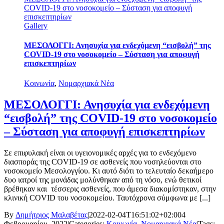
COVID-19 στο νοσοκομείο – Σύσταση για αποφυγή
επισκεπτηρίων
Gallery
ΜΕΣΟΛΟΓΓΙ: Ανησυχία για ενδεχόμενη “εισβολή” της
COVID-19 στο νοσοκομείο – Σύσταση για αποφυγή
επισκεπτηρίων
Κοινωνία
,
Νομαρχιακά Νέα
ΜΕΣΟΛΟΓΓΙ: Ανησυχία για ενδεχόμενη
“εισβολή” της COVID-19 στο νοσοκομείο
– Σύσταση για αποφυγή επισκεπτηρίων
Σε επιφυλακή είναι οι υγειονομικές αρχές για το ενδεχόμενο
διασποράς της COVID-19 σε ασθενείς που νοσηλεύονται στο
νοσοκομείο Μεσολογγίου. Κι αυτό διότι το τελευταίο δεκαήμερο
δυο ιατροί της μονάδας μολύνθηκαν από τη νόσο, ενώ θετικοί
βρέθηκαν και τέσσερις ασθενείς, που άμεσα διακομίστηκαν, στην
κλινική COVID του νοσοκομείου. Ταυτόχρονα σύμφωνα με [...]
By
Δημήτριος Μαλαβέτας
|
2022-02-04T16:51:02+02:00
4
Φεβρουαρίου, 2022
|
Categories:
Κοινωνία
,
Νομαρχιακά Νέα
|
Tags: