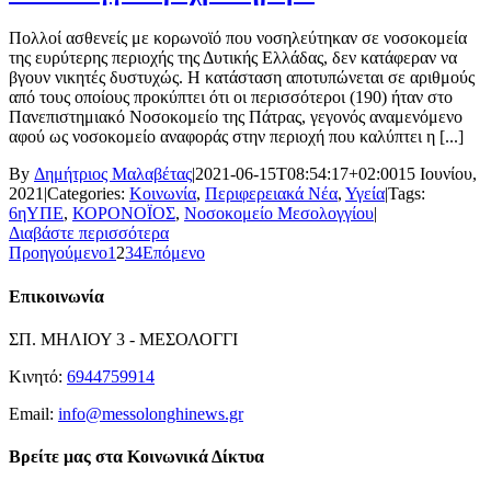
Πολλοί ασθενείς με κορωνοϊό που νοσηλεύτηκαν σε νοσοκομεία
της ευρύτερης περιοχής της Δυτικής Ελλάδας, δεν κατάφεραν να
βγουν νικητές δυστυχώς. Η κατάσταση αποτυπώνεται σε αριθμούς
από τους οποίους προκύπτει ότι οι περισσότεροι (190) ήταν στο
Πανεπιστημιακό Νοσοκομείο της Πάτρας, γεγονός αναμενόμενο
αφού ως νοσοκομείο αναφοράς στην περιοχή που καλύπτει η [...]
By
Δημήτριος Μαλαβέτας
|
2021-06-15T08:54:17+02:00
15 Ιουνίου,
2021
|
Categories:
Κοινωνία
,
Περιφερειακά Νέα
,
Υγεία
|
Tags:
6ηΥΠΕ
,
ΚΟΡΟΝΟΪΟΣ
,
Νοσοκομείο Μεσολογγίου
|
Διαβάστε περισσότερα
Προηγούμενο
1
2
3
4
Επόμενο
Επικοινωνία
ΣΠ. ΜΗΛΙΟΥ 3 - ΜΕΣΟΛΟΓΓΙ
Κινητό:
6944759914
Email:
info@messolonghinews.gr
Βρείτε μας στα Κοινωνικά Δίκτυα