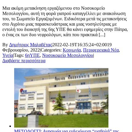
Μια ακόμη μετακίνηση εργαζόμενου στο Νοσοκομείο
Μεσολογγίου, αυτή τη φορά γιατρού καταγγέλλει με ανακοίνωση
του, το Σωματείο Εργαζομένων. Ειδικότερα μετά τις μετακινήσεις
στο Αγρίνιο μιας παρασκευάστριας και μιας νοσηλεύτριας με
εντολή του διοικητή της 6ης ΥΠΕ θα κάνει εφημερίες στην Πάτρα,
ο ένας εκ των δυο νεφρολόγων, κάτι που πρακτικά [...]
By
Δημήτριος Μαλαβέτας
|
2022-02-19T16:35:24+02:00
19
Φεβρουαρίου, 2022
|
Categories:
Κοινωνία
,
Περιφερειακά Νέα
,
Υγεία
|
Tags:
6ηΥΠΕ
,
Νοσοκομείο Μεσολογγίου
|
Διαβάστε περισσότερα
ΜΕΣΟΛΟΓΓΙ: Ανησυχία για ενδεχόμενη “εισβολή” της