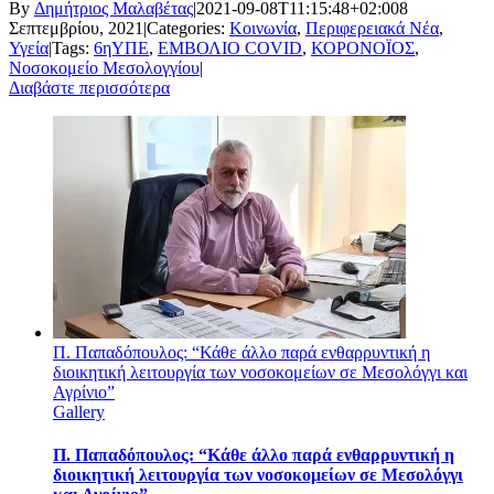
By
Δημήτριος Μαλαβέτας
|
2021-09-08T11:15:48+02:00
8
Σεπτεμβρίου, 2021
|
Categories:
Κοινωνία
,
Περιφερειακά Νέα
,
Υγεία
|
Tags:
6ηΥΠΕ
,
ΕΜΒΟΛΙΟ COVID
,
ΚΟΡΟΝΟΪΟΣ
,
Νοσοκομείο Μεσολογγίου
|
Διαβάστε περισσότερα
Π. Παπαδόπουλος: “Κάθε άλλο παρά ενθαρρυντική η
διοικητική λειτουργία των νοσοκομείων σε Μεσολόγγι και
Αγρίνιο”
Gallery
Π. Παπαδόπουλος: “Κάθε άλλο παρά ενθαρρυντική η
διοικητική λειτουργία των νοσοκομείων σε Μεσολόγγι