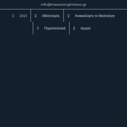
Μετάβαση
info@messolonghinews.gr
στο
2021
Αθλητισμός
Ανακαλύψτε το Μεσολόγγι
περιεχόμενο
Παραπολιτικά
Αρχείο