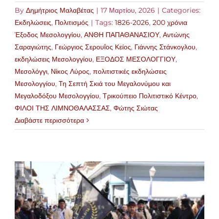
By
Δημήτριος Μαλαβέτας
|
17 Μαρτίου, 2026
|
Categories:
Εκδηλώσεις
,
Πολιτισμός
|
Tags:
1826-2026
,
200 χρόνια
Έξοδος Μεσολογγίου
,
ΑΝΘΗ ΠΑΠΑΘΑΝΑΣΙΟΥ
,
Αντώνης
Σαραγιώτης
,
Γεώργιος Σερουΐος Κείος
,
Γιάννης Στάνκογλου
,
εκδηλώσεις Μεσολογγίου
,
ΕΞΟΔΟΣ ΜΕΣΟΛΟΓΓΙΟΥ
,
Μεσολόγγι
,
Νίκος Λύρος
,
πολιτιστικές εκδηλώσεις
Μεσολογγίου
,
Τη Σεπτή Σκιά του Μεγαλονύμου και
Μεγαλοδόξου Μεσολογγίου
,
Τρικούπειο Πολιτιστικό Κέντρο
,
ΦΙΛΟΙ ΤΗΣ ΛΙΜΝΟΘΑΛΑΣΣΑΣ
,
Φώτης Σιώτας
Διαβάστε περισσότερα