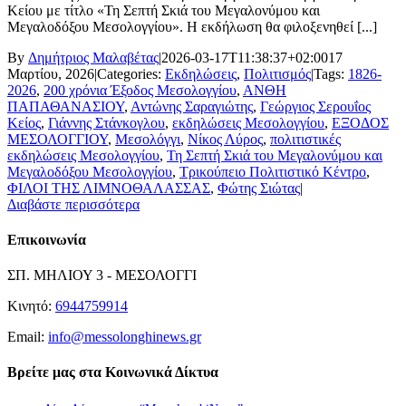
Κείου με τίτλο «Τη Σεπτή Σκιά του Μεγαλονύμου και
Μεγαλοδόξου Μεσολογγίου». Η εκδήλωση θα φιλοξενηθεί [...]
By
Δημήτριος Μαλαβέτας
|
2026-03-17T11:38:37+02:00
17
Μαρτίου, 2026
|
Categories:
Εκδηλώσεις
,
Πολιτισμός
|
Tags:
1826-
2026
,
200 χρόνια Έξοδος Μεσολογγίου
,
ΑΝΘΗ
ΠΑΠΑΘΑΝΑΣΙΟΥ
,
Αντώνης Σαραγιώτης
,
Γεώργιος Σερουΐος
Κείος
,
Γιάννης Στάνκογλου
,
εκδηλώσεις Μεσολογγίου
,
ΕΞΟΔΟΣ
ΜΕΣΟΛΟΓΓΙΟΥ
,
Μεσολόγγι
,
Νίκος Λύρος
,
πολιτιστικές
εκδηλώσεις Μεσολογγίου
,
Τη Σεπτή Σκιά του Μεγαλονύμου και
Μεγαλοδόξου Μεσολογγίου
,
Τρικούπειο Πολιτιστικό Κέντρο
,
ΦΙΛΟΙ ΤΗΣ ΛΙΜΝΟΘΑΛΑΣΣΑΣ
,
Φώτης Σιώτας
|
Διαβάστε περισσότερα
Επικοινωνία
ΣΠ. ΜΗΛΙΟΥ 3 - ΜΕΣΟΛΟΓΓΙ
Κινητό:
6944759914
Email:
info@messolonghinews.gr
Βρείτε μας στα Κοινωνικά Δίκτυα