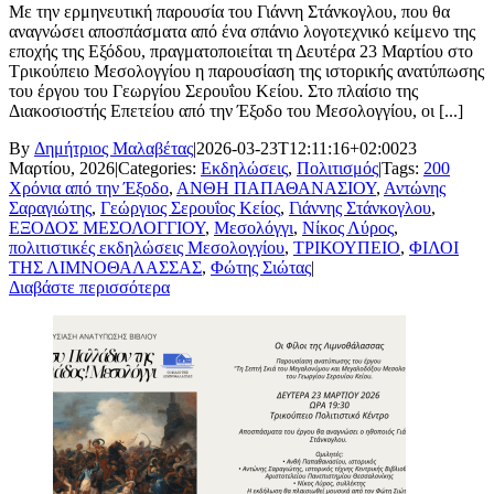
Με την ερμηνευτική παρουσία του Γιάννη Στάνκογλου, που θα
αναγνώσει αποσπάσματα από ένα σπάνιο λογοτεχνικό κείμενο της
εποχής της Εξόδου, πραγματοποιείται τη Δευτέρα 23 Μαρτίου στο
Τρικούπειο Μεσολογγίου η παρουσίαση της ιστορικής ανατύπωσης
του έργου του Γεωργίου Σερουΐου Κείου. Στο πλαίσιο της
Διακοσιοστής Επετείου από την Έξοδο του Μεσολογγίου, οι [...]
By
Δημήτριος Μαλαβέτας
|
2026-03-23T12:11:16+02:00
23
Μαρτίου, 2026
|
Categories:
Εκδηλώσεις
,
Πολιτισμός
|
Tags:
200
Χρόνια από την Έξοδο
,
ΑΝΘΗ ΠΑΠΑΘΑΝΑΣΙΟΥ
,
Αντώνης
Σαραγιώτης
,
Γεώργιος Σερουΐος Κείος
,
Γιάννης Στάνκογλου
,
ΕΞΟΔΟΣ ΜΕΣΟΛΟΓΓΙΟΥ
,
Μεσολόγγι
,
Νίκος Λύρος
,
πολιτιστικές εκδηλώσεις Μεσολογγίου
,
ΤΡΙΚΟΥΠΕΙΟ
,
ΦΙΛΟΙ
ΤΗΣ ΛΙΜΝΟΘΑΛΑΣΣΑΣ
,
Φώτης Σιώτας
|
Διαβάστε περισσότερα