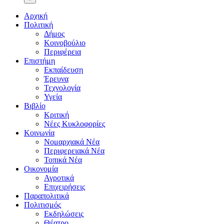
Αρχική
Πολιτική
Δήμος
Κοινοβούλιο
Περιφέρεια
Επιστήμη
Εκπαίδευση
Έρευνα
Τεχνολογία
Υγεία
Βιβλίο
Κριτική
Νέες Κυκλοφορίες
Κοινωνία
Νομαρχιακά Νέα
Περιφερειακά Νέα
Τοπικά Νέα
Οικονομία
Αγροτικά
Επιχειρήσεις
Παραπολιτικά
Πολιτισμός
Εκδηλώσεις
Θέατρο