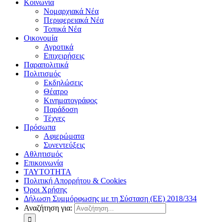
Κοινωνία
Νομαρχιακά Νέα
Περιφερειακά Νέα
Τοπικά Νέα
Οικονομία
Αγροτικά
Επιχειρήσεις
Παραπολιτικά
Πολιτισμός
Εκδηλώσεις
Θέατρο
Κινηματογράφος
Παράδοση
Τέχνες
Πρόσωπα
Αφιερώματα
Συνεντεύξεις
Αθλητισμός
Επικοινωνία
ΤΑΥΤΟΤΗΤΑ
Πολιτική Απορρήτου & Cookies
Όροι Χρήσης
Δήλωση Συμμόρφωσης με τη Σύσταση (ΕΕ) 2018/334
Αναζήτηση για: