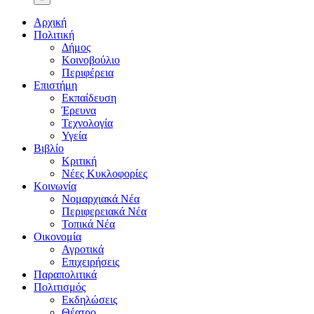
Αρχική
Πολιτική
Δήμος
Κοινοβούλιο
Περιφέρεια
Επιστήμη
Εκπαίδευση
Έρευνα
Τεχνολογία
Υγεία
Βιβλίο
Κριτική
Νέες Κυκλοφορίες
Κοινωνία
Νομαρχιακά Νέα
Περιφερειακά Νέα
Τοπικά Νέα
Οικονομία
Αγροτικά
Επιχειρήσεις
Παραπολιτικά
Πολιτισμός
Εκδηλώσεις
Θέατρο