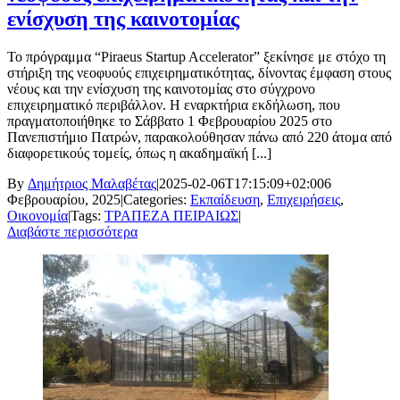
ενίσχυση της καινοτομίας
Το πρόγραμμα “Piraeus Startup Accelerator” ξεκίνησε με στόχο τη
στήριξη της νεοφυούς επιχειρηματικότητας, δίνοντας έμφαση στους
νέους και την ενίσχυση της καινοτομίας στο σύγχρονο
επιχειρηματικό περιβάλλον. Η εναρκτήρια εκδήλωση, που
πραγματοποιήθηκε το Σάββατο 1 Φεβρουαρίου 2025 στο
Πανεπιστήμιο Πατρών, παρακολούθησαν πάνω από 220 άτομα από
διαφορετικούς τομείς, όπως η ακαδημαϊκή [...]
By
Δημήτριος Μαλαβέτας
|
2025-02-06T17:15:09+02:00
6
Φεβρουαρίου, 2025
|
Categories:
Εκπαίδευση
,
Επιχειρήσεις
,
Οικονομία
|
Tags:
ΤΡΑΠΕΖΑ ΠΕΙΡΑΙΩΣ
|
Διαβάστε περισσότερα