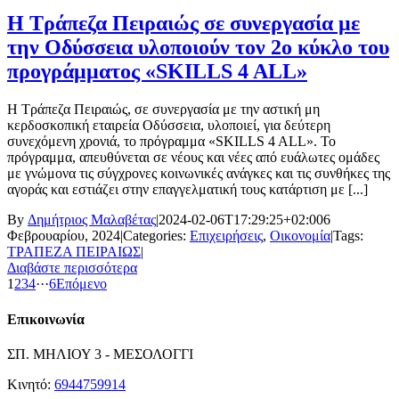
Η Τράπεζα Πειραιώς σε συνεργασία με
την Οδύσσεια υλοποιούν τον 2ο κύκλο του
προγράμματος «SKILLS 4 ALL»
Η Τράπεζα Πειραιώς, σε συνεργασία με την αστική μη
κερδοσκοπική εταιρεία Οδύσσεια, υλοποιεί, για δεύτερη
συνεχόμενη χρονιά, το πρόγραμμα «SKILLS 4 ALL». Το
πρόγραμμα, απευθύνεται σε νέους και νέες από ευάλωτες ομάδες
με γνώμονα τις σύγχρονες κοινωνικές ανάγκες και τις συνθήκες της
αγοράς και εστιάζει στην επαγγελματική τους κατάρτιση με [...]
By
Δημήτριος Μαλαβέτας
|
2024-02-06T17:29:25+02:00
6
Φεβρουαρίου, 2024
|
Categories:
Επιχειρήσεις
,
Οικονομία
|
Tags:
ΤΡΑΠΕΖΑ ΠΕΙΡΑΙΩΣ
|
Διαβάστε περισσότερα
1
2
3
4
···
6
Επόμενο
Επικοινωνία
ΣΠ. ΜΗΛΙΟΥ 3 - ΜΕΣΟΛΟΓΓΙ
Κινητό:
6944759914