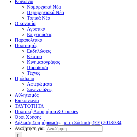
Κοινωνία
Νομαρχιακά Νέα
Περιφερειακά Νέα
Τοπικά Νέα
Οικονομία
Αγροτικά
Επιχειρήσεις
Παραπολιτικά
Πολιτισμός
Εκδηλώσεις
Θέατρο
Κινηματογράφος
Παράδοση
Τέχνες
Πρόσωπα
Αφιερώματα
Συνεντεύξεις
Αθλητισμός
Επικοινωνία
ΤΑΥΤΟΤΗΤΑ
Πολιτική Απορρήτου & Cookies
Όροι Χρήσης
Δήλωση Συμμόρφωσης με τη Σύσταση (ΕΕ) 2018/334
Αναζήτηση για: