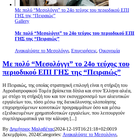
Με πολύ “Μεσολόγγι” το 24ο τεύχος του περιοδικού ΕΠΙ
ΓΗΣ της “Πειραιώς”
Gallery
Με πολύ “Μεσολόγγι” το 24ο τεύχος του περιοδικού ΕΠΙ
ΓΗΣ της “Πειραιώς”
Ανακαλύψτε το Μεσολόγγι
,
Επιχειρήσεις
,
Οικονομία
Με πολύ “Μεσολόγγι” το 24ο τεύχος του
περιοδικού ΕΠΙ ΓΗΣ της “Πειραιώς”
Η Πειραιώς, της οποίας στρατηγική επιλογή είναι η στήριξη του
Αγροδιατροφικού Τομέα βρίσκεται δίπλα και στον Έλληνα αλιέα,
με στόχο τη στήριξή του και τον εκσυγχρονισμό των αλιευτικών
εργαλείων του, τόσο μέσω της διευκόλυνσης υλοποίησης
επιχορηγούμενων κοινοτικών προγραμμάτων όσο και μέσω
εξειδικευμένων χρηματοδοτικών εργαλείων, που λειτουργούν
συμπληρωματικά για την κάλυψη [...]
By
Δημήτριος Μαλαβέτας
|
2024-12-19T16:21:18+02:00
19
Δεκεμβρίου, 2024
|
Categories:
Ανακαλύψτε το Μεσολόγγι
,