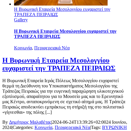
Η Βυρωνική Εταιρεία Μεσολογγίου ευχαριστεί την
ΤΡΑΠΕΖΑ ΠΕΙΡΑΙΩΣ
Gallery
Η Βυρωνική Εταιρεία Μεσολογγίου ευχαριστεί την
ΤΡΑΠΕΖΑ ΠΕΙΡΑΙΩΣ
Κοινωνία
,
Περιφερειακά Νέα
Η Βυρωνική Εταιρεία Μεσολογγίου
ευχαριστεί την ΤΡΑΠΕΖΑ ΠΕΙΡΑΙΩΣ
H Βυρωνική Εταιρεία Ιεράς Πόλεως Μεσολογγίου ευχαριστεί
θερμά τη Διεύθυνση του Υποκαταστήματος Μεσολογγίου της
Τράπεζας Πειραιώς για την ευγενική παραχώρηση υλικοτεχνικού
εξοπλισμού, απαραίτητου για το Μουσείο μας και το Ερευνητικό
μας Κέντρο, ανταποκρινόμενη σε σχετικό αίτημά μας. Η Τράπεζα
Πειραιώς αποδεικνύει εμπράκτως τη στήριξή της στο πολιτιστικό
«γίγνεσθαι» της πόλης [...]
By
Δημήτριος Μαλαβέτας
|
2024-06-24T13:39:26+02:00
24 Ιουνίου,
2024
|
Categories:
Κοινωνία
,
Περιφερειακά Νέα
|
Tags:
ΒΥΡΩΝΙΚΗ