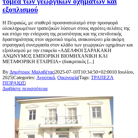
τομέα των γεωργικών οχημάτων και
εξοπλισμού
Η Πειραιώς, με σταθερό προσανατολισμό στην προσφορά
ολοκληρωμένων τραπεζικών λύσεων στους αγρότες-πελάτες της
και στόχο την ενίσχυση της ρευστότητας και της επενδυτικής
δραστηριότητας στον αγροτικό τομέα, ανακοινώνει μία ακόμη
στρατηγική συνεργασία στον κλάδο των γεωργικών οχημάτων και
εξοπλισμού με την εταιρεία «ΑΔΕΛΦΟΙ ΣΑΡΑΚΑΚΗ
ΑΝΩΝΥΜΟΣ ΕΜΠΟΡΙΚΗ ΒΙΟΜΗΧΑΝΙΚΗ ΚΑΙ
ΜΕΤΑΦΟΡΙΚΗ ΕΤΑΙΡΕΙΑ» (διακριτικός [...]
By
Δημήτριος Μαλαβέτας
|
2025-07-10T10:34:50+02:00
10 Ιουλίου,
2025
|
Categories:
Αγροτικά
,
Οικονομία
|
Tags:
ΤΡΑΠΕΖΑ
ΠΕΙΡΑΙΩΣ
|
Διαβάστε περισσότερα