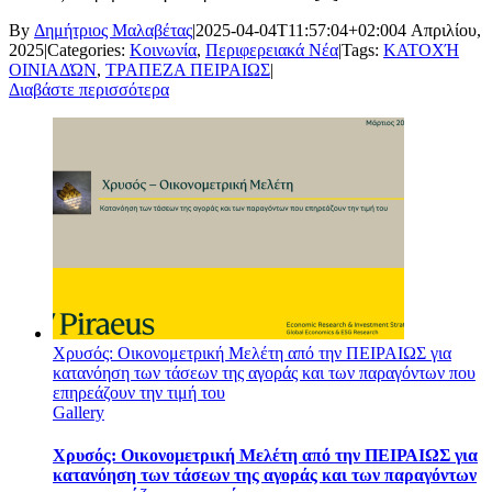
By
Δημήτριος Μαλαβέτας
|
2025-04-04T11:57:04+02:00
4 Απριλίου,
2025
|
Categories:
Κοινωνία
,
Περιφερειακά Νέα
|
Tags:
ΚΑΤΟΧΉ
ΟΙΝΙΑΔΏΝ
,
ΤΡΑΠΕΖΑ ΠΕΙΡΑΙΩΣ
|
Διαβάστε περισσότερα
Χρυσός: Οικονομετρική Μελέτη από την ΠΕΙΡΑΙΩΣ για
κατανόηση των τάσεων της αγοράς και των παραγόντων που
επηρεάζουν την τιμή του
Gallery
Χρυσός: Οικονομετρική Μελέτη από την ΠΕΙΡΑΙΩΣ για
κατανόηση των τάσεων της αγοράς και των παραγόντων