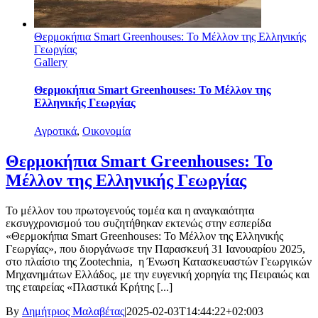
Θερμοκήπια Smart Greenhouses: Το Μέλλον της Ελληνικής
Γεωργίας
Gallery
Θερμοκήπια Smart Greenhouses: Το Μέλλον της
Ελληνικής Γεωργίας
Αγροτικά
,
Οικονομία
Θερμοκήπια Smart Greenhouses: Το
Μέλλον της Ελληνικής Γεωργίας
Το μέλλον του πρωτογενούς τομέα και η αναγκαιότητα
εκσυγχρονισμού του συζητήθηκαν εκτενώς στην εσπερίδα
«Θερμοκήπια Smart Greenhouses: Το Μέλλον της Ελληνικής
Γεωργίας», που διοργάνωσε την Παρασκευή 31 Ιανουαρίου 2025,
στο πλαίσιο της Zootechnia, η Ένωση Κατασκευαστών Γεωργικών
Μηχανημάτων Ελλάδος, με την ευγενική χορηγία της Πειραιώς και
της εταιρείας «Πλαστικά Κρήτης [...]
By
Δημήτριος Μαλαβέτας
|
2025-02-03T14:44:22+02:00
3