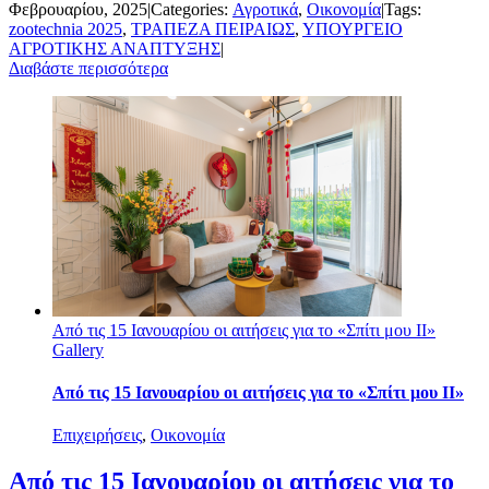
Φεβρουαρίου, 2025
|
Categories:
Αγροτικά
,
Οικονομία
|
Tags:
zootechnia 2025
,
ΤΡΑΠΕΖΑ ΠΕΙΡΑΙΩΣ
,
ΥΠΟΥΡΓΕΙΟ
ΑΓΡΟΤΙΚΗΣ ΑΝΑΠΤΥΞΗΣ
|
Διαβάστε περισσότερα
Από τις 15 Ιανουαρίου οι αιτήσεις για το «Σπίτι μου ΙΙ»
Gallery
Από τις 15 Ιανουαρίου οι αιτήσεις για το «Σπίτι μου ΙΙ»
Επιχειρήσεις
,
Οικονομία
Από τις 15 Ιανουαρίου οι αιτήσεις για το