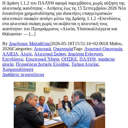
Η Δράση 1.1.2 του ΠΑΛΥΘ αφορά παρεμβάσεις χωρίς αύξηση της
αλιευτικής ικανότητας – Αιτήσεις έως τις 15 Σεπτεμβρίου 2026 Νέα
δυνατότητα χρηματοδότησης για ιδιοκτήτες επαγγελματικών
αλιευτικών σκαφών ανοίγει μέσω της Δράσης 1.1.2 «Επενδύσεις
στα αλιευτικά σκάφη χωρίς να αυξάνεται η αλιευτική τους
ικανότητα» του Προγράμματος «Αλιεία, Υδατοκαλλιέργεια και
Θάλασσα» — [...]
By
Δημήτριος Μαλαβέτας
|
2026-05-18T15:51:16+02:00
18 Μαΐου,
2026
|
Categories:
Αγροτικά
,
Οικονομία
|
Tags:
Αγροτική Οικονομία
,
ΑΛΙΕΙΑ
,
Αλιείς
,
Αλιευτικά Σκάφη
,
Δημόσια Ενίσχυση
,
Επενδύσεις
,
Εσωτερικά Ύδατα
,
ΟΠΣΚΕ
,
ΠΑΛΥΘ
,
παράκτια
αλιεία
,
Περιφέρεια Δυτικής Ελλάδας
,
Τμήμα Αλιείας
,
Χρηματοδότηση
|
Διαβάστε περισσότερα