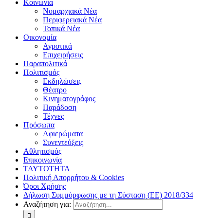
Κοινωνία
Νομαρχιακά Νέα
Περιφερειακά Νέα
Τοπικά Νέα
Οικονομία
Αγροτικά
Επιχειρήσεις
Παραπολιτικά
Πολιτισμός
Εκδηλώσεις
Θέατρο
Κινηματογράφος
Παράδοση
Τέχνες
Πρόσωπα
Αφιερώματα
Συνεντεύξεις
Αθλητισμός
Επικοινωνία
ΤΑΥΤΟΤΗΤΑ
Πολιτική Απορρήτου & Cookies
Όροι Χρήσης
Δήλωση Συμμόρφωσης με τη Σύσταση (ΕΕ) 2018/334
Αναζήτηση για: