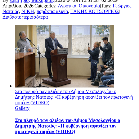
By
Δημήτριος Μαλαβέτας
|
2026-04-29T12:51:28+02:00
29
Απριλίου, 2026
|
Categories:
Αγροτικά
,
Οικονομία
|
Tags:
Γεώργιος
Νατσιός
,
ΝΙΚΗ
,
παράκτια αλιεία
,
ΤΑΚΗΣ ΚΟΤΣΟΡΓΙΟΣ
|
Διαβάστε περισσότερα
Στο πλευρό των αλιέων του Δήμου Μεσολογγίου ο
Δημήτρης Νατσιός: «Η κυβέρνηση αφανίζει τον πρωτογενή
τομέα» (VIDEO)
Gallery
Στο πλευρό των αλιέων του Δήμου Μεσολογγίου ο
Δημήτρης Νατσιός: «Η κυβέρνηση αφανίζει τον
πρωτογενή τομέα» (VIDEO)