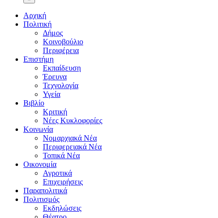
Αρχική
Πολιτική
Δήμος
Κοινοβούλιο
Περιφέρεια
Επιστήμη
Εκπαίδευση
Έρευνα
Τεχνολογία
Υγεία
Βιβλίο
Κριτική
Νέες Κυκλοφορίες
Κοινωνία
Νομαρχιακά Νέα
Περιφερειακά Νέα
Τοπικά Νέα
Οικονομία
Αγροτικά
Επιχειρήσεις
Παραπολιτικά
Πολιτισμός
Εκδηλώσεις
Θέατρο