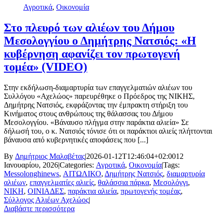
Αγροτικά
,
Οικονομία
Στο πλευρό των αλιέων του Δήμου
Μεσολογγίου ο Δημήτρης Νατσιός: «Η
κυβέρνηση αφανίζει τον πρωτογενή
τομέα» (VIDEO)
Στην εκδήλωση-διαμαρτυρία των επαγγελματιών αλιέων του
Συλλόγου «Αχελώος» παρευρέθηκε ο Πρόεδρος της ΝΙΚΗΣ,
Δημήτρης Νατσιός, εκφράζοντας την έμπρακτη στήριξη του
Κινήματος στους ανθρώπους της θάλασσας του Δήμου
Μεσολογγίου. «Βάναυσο πλήγμα στην παράκτια αλιεία» Σε
δήλωσή του, ο κ. Νατσιός τόνισε ότι οι παράκτιοι αλιείς πλήττονται
βάναυσα από κυβερνητικές αποφάσεις που [...]
By
Δημήτριος Μαλαβέτας
|
2026-01-12T12:46:04+02:00
12
Ιανουαρίου, 2026
|
Categories:
Αγροτικά
,
Οικονομία
|
Tags:
Messolonghinews
,
ΑΙΤΩΛΙΚΟ
,
Δημήτρης Νατσιός
,
διαμαρτυρία
αλιέων
,
επαγγελματίες αλιείς
,
θαλάσσια πάρκα
,
Μεσολόγγι
,
ΝΙΚΗ
,
ΟΙΝΙΑΔΕΣ
,
παράκτια αλιεία
,
πρωτογενής τομέας
,
Σύλλογος Αλιέων Αχελώος
|
Διαβάστε περισσότερα