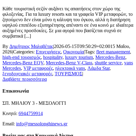
Κάθε τουριστική σεζόν αυξάνει τις απαιτήσεις στον χώρο της
φιλοξενίας. Για τα luxury resorts και τα γραφεία VIP μεταφορών, το
ζητούμενο δεν είναι μόνο η κάλυψη του όγκου, αλλά η διατήρηση
υψηλού επιπέδου εξυπηρέτησης απέναντι σε ένα κοινό με ιδιαίτερα
αυξημένες προσδοκίες. Σε μια αγορά που βασίζεται συχνά σε
συμβατικά [...]
By
Δημήτριος Μαλαβέτας
|
2026-05-15T09:50:29+02:00
15 Μαΐου,
2026
|
Categories:
Επιχειρήσεις
,
Οικονομία
|
Tags:
fleet management
,
high-end τουρισμός
,
hospitality
,
luxury tourism
,
Mercedes-Benz
,
Mercedes-Benz EQV
,
Mercedes-Benz V-Class
,
shuttle service
,
vans
Mercedes
,
VIP μεταφορές
,
ηλεκτρικά vans
,
Λάμδα Star
,
ξενοδοχειακές μεταφορές
,
ΤΟΥΡΙΣΜΟΣ
|
Διαβάστε περισσότερα
Επικοινωνία
ΣΠ. ΜΗΛΙΟΥ 3 - ΜΕΣΟΛΟΓΓΙ
Κινητό:
6944759914
Email:
info@messolonghinews.gr
Βρείτε μας στα Κοινωνικά Δίκτυα