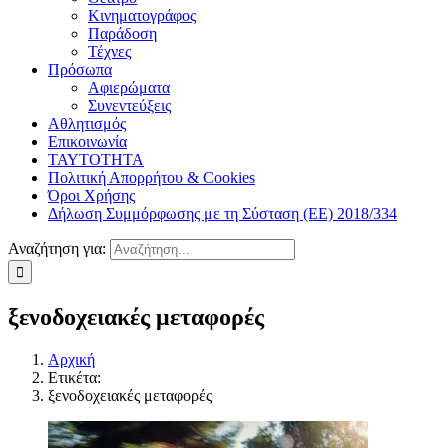
Κινηματογράφος
Παράδοση
Τέχνες
Πρόσωπα
Αφιερώματα
Συνεντεύξεις
Αθλητισμός
Επικοινωνία
ΤΑΥΤΟΤΗΤΑ
Πολιτική Απορρήτου & Cookies
Όροι Χρήσης
Δήλωση Συμμόρφωσης με τη Σύσταση (ΕΕ) 2018/334
Αναζήτηση για:
ξενοδοχειακές μεταφορές
Αρχική
Ετικέτα:
ξενοδοχειακές μεταφορές