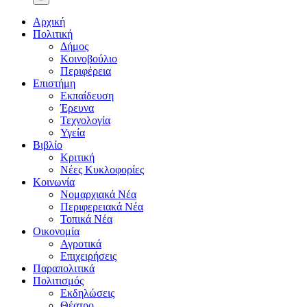
Αρχική
Πολιτική
Δήμος
Κοινοβούλιο
Περιφέρεια
Επιστήμη
Εκπαίδευση
Έρευνα
Τεχνολογία
Υγεία
Βιβλίο
Κριτική
Νέες Κυκλοφορίες
Κοινωνία
Νομαρχιακά Νέα
Περιφερειακά Νέα
Τοπικά Νέα
Οικονομία
Αγροτικά
Επιχειρήσεις
Παραπολιτικά
Πολιτισμός
Εκδηλώσεις
Θέατρο