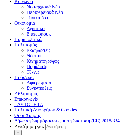
Κοινωνία
Νομαρχιακά Νέα
Περιφερειακά Νέα
Τοπικά Νέα
Οικονομία
Αγροτικά
Επιχειρήσεις
Παραπολιτικά
Πολιτισμός
Εκδηλώσεις
Θέατρο
Κινηματογράφος
Παράδοση
Τέχνες
Πρόσωπα
Αφιερώματα
Συνεντεύξεις
Αθλητισμός
Επικοινωνία
ΤΑΥΤΟΤΗΤΑ
Πολιτική Απορρήτου & Cookies
Όροι Χρήσης
Δήλωση Συμμόρφωσης με τη Σύσταση (ΕΕ) 2018/334
Αναζήτηση για: