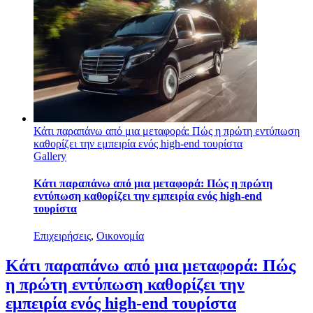
Κάτι παραπάνω από μια μεταφορά: Πώς η πρώτη εντύπωση
καθορίζει την εμπειρία ενός high-end τουρίστα
Gallery
Κάτι παραπάνω από μια μεταφορά: Πώς η πρώτη
εντύπωση καθορίζει την εμπειρία ενός high-end
τουρίστα
Επιχειρήσεις
,
Οικονομία
Κάτι παραπάνω από μια μεταφορά: Πώς
η πρώτη εντύπωση καθορίζει την
εμπειρία ενός high-end τουρίστα