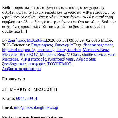
Κάθε τουριστική σεζόν αυξάνει τις απαιτήσεις στον χώρο της
φιλοξενίας. Για τα luxury resorts και τα γραφεία VIP μεταφορών, το
ζητούμενο δεν είναι μόνο η κάλυψη του όγκου, αλλά η διατήρηση
υψηλού επιπέδου εξυπηρέτησης απέναντι σε ένα κοινό με ιδιαίτερα
αυξημένες προσδοκίες. Σε μια αγορά που βασίζεται συχνά σε
συμβατικά [...]
By
Δημήτριος Μαλαβέτας
|
2026-05-15T09:50:29+02:00
15 Μαΐου,
2026
|
Categories:
Επιχειρήσεις
,
Οικονομία
|
Tags:
fleet management
,
high-end τουρισμός
,
hospitality
,
luxury tourism
,
Mercedes-Benz
,
Mercedes-Benz EQV
,
Mercedes-Benz V-Class
,
shuttle service
,
vans
Mercedes
,
VIP μεταφορές
,
ηλεκτρικά vans
,
Λάμδα Star
,
ξενοδοχειακές μεταφορές
,
ΤΟΥΡΙΣΜΟΣ
|
Διαβάστε περισσότερα
Επικοινωνία
ΣΠ. ΜΗΛΙΟΥ 3 - ΜΕΣΟΛΟΓΓΙ
Κινητό:
6944759914
Email:
info@messolonghinews.gr
Βρείτε μας στα Κοινωνικά Δίκτυα