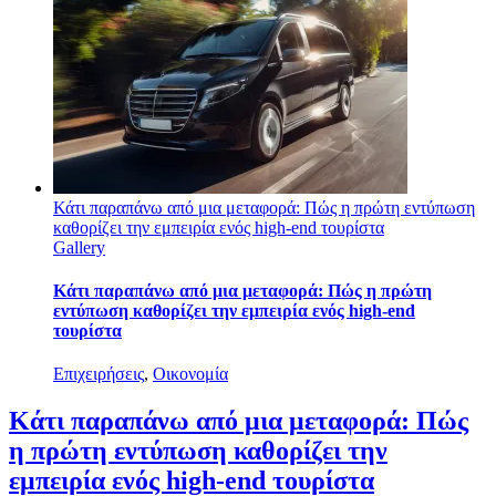
Κάτι παραπάνω από μια μεταφορά: Πώς η πρώτη εντύπωση
καθορίζει την εμπειρία ενός high-end τουρίστα
Gallery
Κάτι παραπάνω από μια μεταφορά: Πώς η πρώτη
εντύπωση καθορίζει την εμπειρία ενός high-end
τουρίστα
Επιχειρήσεις
,
Οικονομία
Κάτι παραπάνω από μια μεταφορά: Πώς
η πρώτη εντύπωση καθορίζει την
εμπειρία ενός high-end τουρίστα