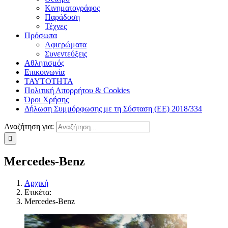
Κινηματογράφος
Παράδοση
Τέχνες
Πρόσωπα
Αφιερώματα
Συνεντεύξεις
Αθλητισμός
Επικοινωνία
ΤΑΥΤΟΤΗΤΑ
Πολιτική Απορρήτου & Cookies
Όροι Χρήσης
Δήλωση Συμμόρφωσης με τη Σύσταση (ΕΕ) 2018/334
Αναζήτηση για:
Mercedes-Benz
Αρχική
Ετικέτα:
Mercedes-Benz