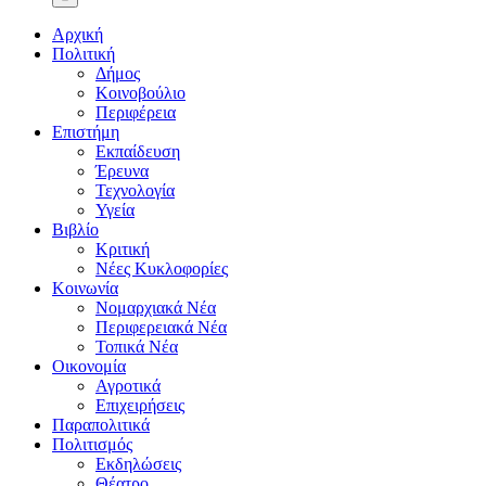
Αρχική
Πολιτική
Δήμος
Κοινοβούλιο
Περιφέρεια
Επιστήμη
Εκπαίδευση
Έρευνα
Τεχνολογία
Υγεία
Βιβλίο
Κριτική
Νέες Κυκλοφορίες
Κοινωνία
Νομαρχιακά Νέα
Περιφερειακά Νέα
Τοπικά Νέα
Οικονομία
Αγροτικά
Επιχειρήσεις
Παραπολιτικά
Πολιτισμός
Εκδηλώσεις
Θέατρο