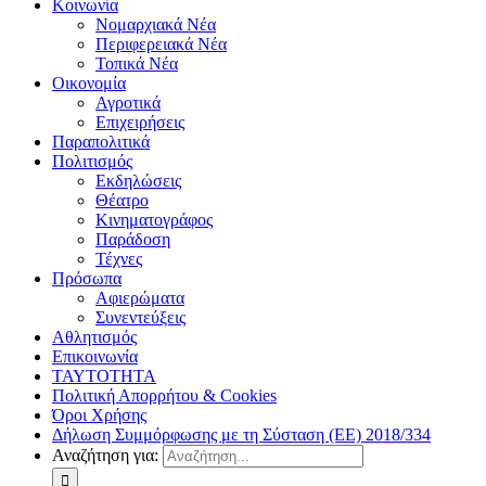
Κοινωνία
Νομαρχιακά Νέα
Περιφερειακά Νέα
Τοπικά Νέα
Οικονομία
Αγροτικά
Επιχειρήσεις
Παραπολιτικά
Πολιτισμός
Εκδηλώσεις
Θέατρο
Κινηματογράφος
Παράδοση
Τέχνες
Πρόσωπα
Αφιερώματα
Συνεντεύξεις
Αθλητισμός
Επικοινωνία
ΤΑΥΤΟΤΗΤΑ
Πολιτική Απορρήτου & Cookies
Όροι Χρήσης
Δήλωση Συμμόρφωσης με τη Σύσταση (ΕΕ) 2018/334
Αναζήτηση για: