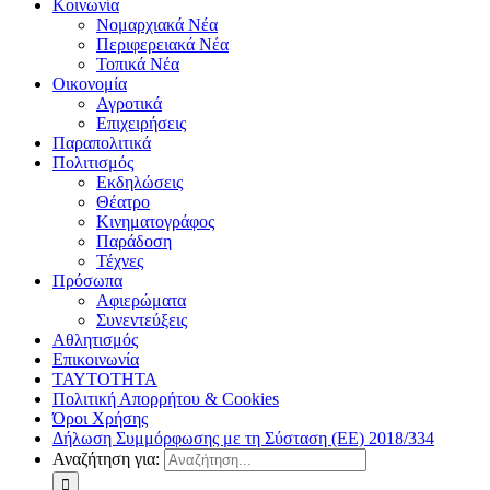
Κοινωνία
Νομαρχιακά Νέα
Περιφερειακά Νέα
Τοπικά Νέα
Οικονομία
Αγροτικά
Επιχειρήσεις
Παραπολιτικά
Πολιτισμός
Εκδηλώσεις
Θέατρο
Κινηματογράφος
Παράδοση
Τέχνες
Πρόσωπα
Αφιερώματα
Συνεντεύξεις
Αθλητισμός
Επικοινωνία
ΤΑΥΤΟΤΗΤΑ
Πολιτική Απορρήτου & Cookies
Όροι Χρήσης
Δήλωση Συμμόρφωσης με τη Σύσταση (ΕΕ) 2018/334
Αναζήτηση για: