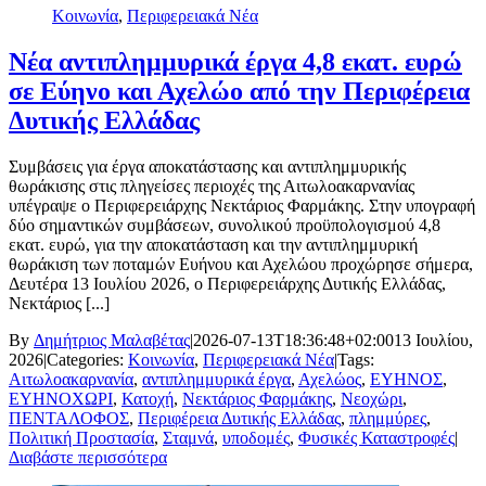
Κοινωνία
,
Περιφερειακά Νέα
Νέα αντιπλημμυρικά έργα 4,8 εκατ. ευρώ
σε Εύηνο και Αχελώο από την Περιφέρεια
Δυτικής Ελλάδας
Συμβάσεις για έργα αποκατάστασης και αντιπλημμυρικής
θωράκισης στις πληγείσες περιοχές της Αιτωλοακαρνανίας
υπέγραψε ο Περιφερειάρχης Νεκτάριος Φαρμάκης. Στην υπογραφή
δύο σημαντικών συμβάσεων, συνολικού προϋπολογισμού 4,8
εκατ. ευρώ, για την αποκατάσταση και την αντιπλημμυρική
θωράκιση των ποταμών Ευήνου και Αχελώου προχώρησε σήμερα,
Δευτέρα 13 Ιουλίου 2026, ο Περιφερειάρχης Δυτικής Ελλάδας,
Νεκτάριος [...]
By
Δημήτριος Μαλαβέτας
|
2026-07-13T18:36:48+02:00
13 Ιουλίου,
2026
|
Categories:
Κοινωνία
,
Περιφερειακά Νέα
|
Tags:
Αιτωλοακαρνανία
,
αντιπλημμυρικά έργα
,
Αχελώος
,
ΕΥΗΝΟΣ
,
ΕΥΗΝΟΧΩΡΙ
,
Κατοχή
,
Νεκτάριος Φαρμάκης
,
Νεοχώρι
,
ΠΕΝΤΑΛΟΦΟΣ
,
Περιφέρεια Δυτικής Ελλάδας
,
πλημμύρες
,
Πολιτική Προστασία
,
Σταμνά
,
υποδομές
,
Φυσικές Καταστροφές
|
Διαβάστε περισσότερα