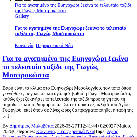
Για το αγαπημένο της Ευηνοχώρι ξεκίνα το τελευταίο ταξίδι
της Γωγώς Μαστροκώστα
Gallery
Για το αγαπημένο της Ευηνοχώρι ξεκίνα το τελευταίο
ταξίδι της Γωγώς Μαστροκώστα
Κοινωνία
,
Περιφερειακά Νέα
Για το αγαπημένο της Ευηνοχώρι ξεκίνα
το τελευταίο ταξίδι της Γωγώς
Μαστροκώστα
Βαρύ είναι το κλίμα στο Ευηνοχώρι Μεσολογγίου, τον τόπο όπου
γεννήθηκε, μεγάλωσε και αγάπησε βαθιά η Γωγώ Μαστροκώστα,
καθώς έχει ξεκινήσει το τελευταίο της ταξίδι προς τη γη που τη
σημάδεψε και τη διαμόρφωσε. Στο ιστορικό εξωκλήσι του Αγίου
Γεωργίου, εκεί όπου σε λίγες ώρες θα πραγματοποιηθεί η ταφή της,
[...]
By
Δημήτριος Μαλαβέτας
|
2026-05-27T12:41:44+02:00
27 Μαΐου,
2026
|
Categories:
Κοινωνία
,
Περιφερειακά Νέα
|
Tags:
Άγιος
Γεώργιος Ευηνοχωρίου
,
Αιτωλοακαρνανία
,
Βικτωρία Δέλλα
,
Γωγώ