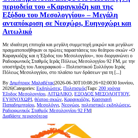
περιοδεία του «Καραγκιόζη και της
Εξόδου του Μεσολογγίου» – Μεγάλη
ανταπόκριση σε Νεοχώρι, Ευηνοχώρι και
Αιτωλικό
Με ιδιαίτερη επιτυχία και μεγάλη συμμετοχή μικρών και μεγάλων
πραγματοποιήθηκαν οι πρώτες παραστάσεις του θεάτρου σκιών «Ο
Καραγκιόζης και η Έξοδος του Μεσολογγίου», που διοργανώνει ο
Ραδιοφωνικός Σταθμός Ιεράς Πόλεως Μεσολογγίου 92 FM, με την
υποστήριξη του Λαογραφικού – Πολιτιστικού Συλλόγου Ιεράς
Πόλεως Μεσολογγίου, στο πλαίσιο των δράσεων για τη [...]
By
Δημήτριος Μαλαβέτας
|
2026-06-30T10:08:26+02:00
30 Ιουνίου,
2026
|
Categories:
Εκδηλώσεις
,
Πολιτισμός
|
Tags:
200 χρόνια
Έξοδος Μεσολογγίου
,
ΑΙΤΩΛΙΚΟ
,
ΕΞΟΔΟΣ ΜΕΣΟΛΟΓΓΙΟΥ
,
ΕΥΗΝΟΧΩΡΙ
,
θέατρο σκιών
,
Καραγκιόζης
,
Κασσιανή
Παπαδημητρίου
,
Μεσολόγγι
,
Νεοχώρι
,
πολιτιστικές εκδηλώσεις
,
Ραδιοφωνικός Σταθμός Μεσολογγίου 92 FM
|
Διαβάστε περισσότερα