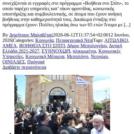
συνεχίζονται οι εγγραφές στο πρόγραμμα «Βοήθεια στο Σπίτι», το
οποίο παρέχει υπηρεσίες κατ’ οίκον φροντίδας, κοινωνικής
υποστήριξης και συμβουλευτικής, σε άτομα που έχουν ανάγκη
βοήθειας στην καθημερινότητά τους. Δικαίωμα ένταξης στο
πρόγραμμα έχουν: Πολίτες ηλικίας άνω των 65 ετών Άτομα με [...]
By
Δημήτριος Μαλαβέτας
|
2026-06-12T11:37:54+02:00
12 Ιουνίου,
2026
|
Categories:
Κοινωνία
,
Περιφερειακά Νέα
|
Tags:
ΑΙΤΩΛΙΚΟ
,
ΑΜΕΑ
,
ΒΟΗΘΕΙΑ ΣΤΟ ΣΠΙΤΙ
,
Δήμος Μεσολογγίου
,
Δυτική
Ελλάδα 2021-2027
,
ΕΥΗΝΟΧΩΡΙ
,
ηλικιωμένοι
,
Κοινωνικές
Υπηρεσίες
,
Κοινωνική Μέριμνα
,
Μεσολόγγι
,
Νεοχώρι
,
ΟΙΝΙΑΔΕΣ
,
Πρόνοια
|
Διαβάστε περισσότερα