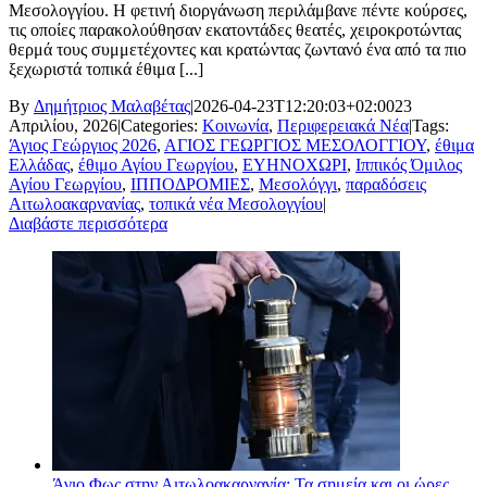
Μεσολογγίου. Η φετινή διοργάνωση περιλάμβανε πέντε κούρσες,
τις οποίες παρακολούθησαν εκατοντάδες θεατές, χειροκροτώντας
θερμά τους συμμετέχοντες και κρατώντας ζωντανό ένα από τα πιο
ξεχωριστά τοπικά έθιμα [...]
By
Δημήτριος Μαλαβέτας
|
2026-04-23T12:20:03+02:00
23
Απριλίου, 2026
|
Categories:
Κοινωνία
,
Περιφερειακά Νέα
|
Tags:
Άγιος Γεώργιος 2026
,
ΑΓΙΟΣ ΓΕΩΡΓΙΟΣ ΜΕΣΟΛΟΓΓΙΟΥ
,
έθιμα
Ελλάδας
,
έθιμο Αγίου Γεωργίου
,
ΕΥΗΝΟΧΩΡΙ
,
Ιππικός Όμιλος
Αγίου Γεωργίου
,
ΙΠΠΟΔΡΟΜΙΕΣ
,
Μεσολόγγι
,
παραδόσεις
Αιτωλοακαρνανίας
,
τοπικά νέα Μεσολογγίου
|
Διαβάστε περισσότερα
Άγιο Φως στην Αιτωλοακαρνανία: Τα σημεία και οι ώρες