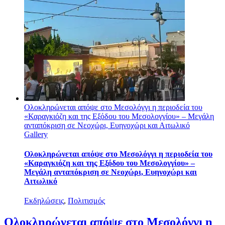
Ολοκληρώνεται απόψε στο Μεσολόγγι η περιοδεία του
«Καραγκιόζη και της Εξόδου του Μεσολογγίου» – Μεγάλη
ανταπόκριση σε Νεοχώρι, Ευηνοχώρι και Αιτωλικό
Gallery
Ολοκληρώνεται απόψε στο Μεσολόγγι η περιοδεία του
«Καραγκιόζη και της Εξόδου του Μεσολογγίου» –
Μεγάλη ανταπόκριση σε Νεοχώρι, Ευηνοχώρι και
Αιτωλικό
Εκδηλώσεις
,
Πολιτισμός
Ολοκληρώνεται απόψε στο Μεσολόγγι η