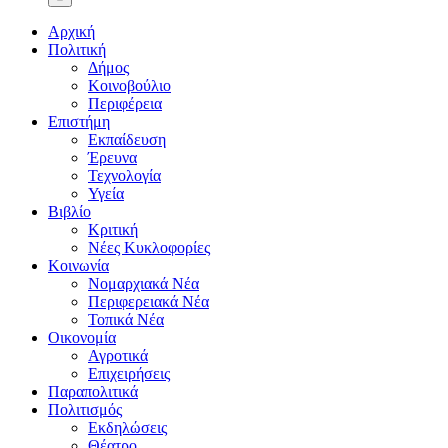
Αρχική
Πολιτική
Δήμος
Κοινοβούλιο
Περιφέρεια
Επιστήμη
Εκπαίδευση
Έρευνα
Τεχνολογία
Υγεία
Βιβλίο
Κριτική
Νέες Κυκλοφορίες
Κοινωνία
Νομαρχιακά Νέα
Περιφερειακά Νέα
Τοπικά Νέα
Οικονομία
Αγροτικά
Επιχειρήσεις
Παραπολιτικά
Πολιτισμός
Εκδηλώσεις
Θέατρο