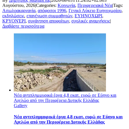
By
Δημήτριος Μαλαβέτας
|
2026-08-03T11:24:02+02:00
3
Αυγούστου, 2026
|
Categories:
Κοινωνία
,
Περιφερειακά Νέα
|
Tags:
Αιτωλοακαρνανία
,
απόφοιτοι 1996
,
Γενικό Λύκειο Ευηνοχωρίου
,
εκδηλώσεις
,
επανένωση συμμαθητών
,
ΕΥΗΝΟΧΩΡΙ
,
ΚΡΥΟΝΈΡΙ
,
συνάντηση αποφοίτων
,
σχολικές αναμνήσεις
|
Διαβάστε περισσότερα
Νέα αντιπλημμυρικά έργα 4,8 εκατ. ευρώ σε Εύηνο και
Αχελώο από την Περιφέρεια Δυτικής Ελλάδας
Gallery
Νέα αντιπλημμυρικά έργα 4,8 εκατ. ευρώ σε Εύηνο και
Αχελώο από την Περιφέρεια Δυτικής Ελλάδας