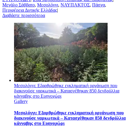
Μεγάλο Σάββατο
,
Μεσολόγγι
,
ΝΑΥΠΑΚΤΟΣ
,
Πάσχα
,
Περιφέρεια Δυτικής Ελλάδας
|
Διαβάστε περισσότερα
Μεσολόγγι: Εξαρθρώθηκε εγκληματική οργάνωση που
διακινούσε ναρκωτικά – Κατασχέθηκαν 850 δενδρύλλια
κάνναβης στο Ευηνοχώρι
Gallery
Μεσολόγγι: Εξαρθρώθηκε εγκληματική οργάνωση που
διακινούσε ναρκωτικά – Κατασχέθηκαν 850 δενδρύλλια
κάνναβης στο Ευηνοχώρι