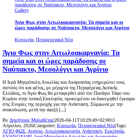
παράδοσης σε Ναύπακτο, Μεσολόγγι και Αγρίνιο
Gallery
Άγιο Φως στην Αιτωλοακαρνανία: Τα σημεία και οι
ώρες παράδοσης σε Ναύπακτο, Μεσολόγγι και Αγρίνιο
Κοινωνία
,
Περιφερειακά Νέα
Άγιο Φως στην Αιτωλοακαρνανία: Τα
σημεία και οι ώρες παράδοσης σε
Ναύπακτο, Μεσολόγγι και Αγρίνιο
Η Ιερά Μητρόπολη Αιτωλίας και Ακαρνανίας ενημερώνει τους
πιστούς ότι και φέτος, με μέριμνα της Περιφέρειας Δυτικής
Ελλάδος, το Άγιο Φως θα μεταφερθεί από τον Πανάγιο Τάφο του
Κυρίου στην τοπική Εκκλησία, προκειμένου να διανεμηθεί έγκαιρα
στις Ενορίες της περιοχής για την Ανάσταση. Σύμφωνα με την
ανακοίνωση, μετά την άφιξή [...]
By
Δημήτριος Μαλαβέτας
|
2026-04-11T10:29:49+02:00
11
Απριλίου, 2026
|
Categories:
Κοινωνία
,
Περιφερειακά Νέα
|
Tags:
ΑΓΙΟ ΦΩΣ
,
Αγρίνιο
,
Αιτωλοακαρνανία
,
Ανάσταση
,
Εκκλησία
,
ΕΥΗΝΟΧΩΡΙ
,
Ιερά Μητρόπολη Αιτωλίας και Ακαρνανίας
,