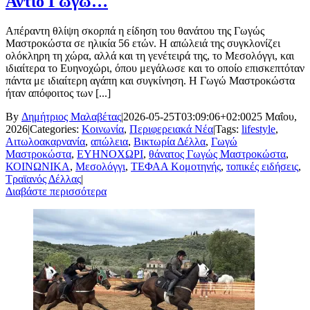
Αντίο Γωγώ…
Απέραντη θλίψη σκορπά η είδηση του θανάτου της Γωγώς
Μαστροκώστα σε ηλικία 56 ετών. Η απώλειά της συγκλονίζει
ολόκληρη τη χώρα, αλλά και τη γενέτειρά της, το Μεσολόγγι, και
ιδιαίτερα το Ευηνοχώρι, όπου μεγάλωσε και το οποίο επισκεπτόταν
πάντα με ιδιαίτερη αγάπη και συγκίνηση. Η Γωγώ Μαστροκώστα
ήταν απόφοιτος των [...]
By
Δημήτριος Μαλαβέτας
|
2026-05-25T03:09:06+02:00
25 Μαΐου,
2026
|
Categories:
Κοινωνία
,
Περιφερειακά Νέα
|
Tags:
lifestyle
,
Αιτωλοακαρνανία
,
απώλεια
,
Βικτωρία Δέλλα
,
Γωγώ
Μαστροκώστα
,
ΕΥΗΝΟΧΩΡΙ
,
θάνατος Γωγώς Μαστροκώστα
,
ΚΟΙΝΩΝΙΚΑ
,
Μεσολόγγι
,
ΤΕΦΑΑ Κομοτηνής
,
τοπικές ειδήσεις
,
Τραϊανός Δέλλας
|
Διαβάστε περισσότερα