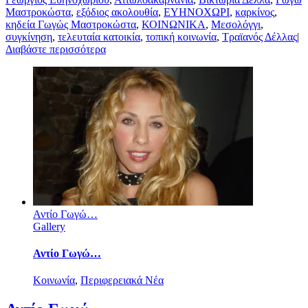
Μαστροκώστα
,
εξόδιος ακολουθία
,
ΕΥΗΝΟΧΩΡΙ
,
καρκίνος
,
κηδεία Γωγώς Μαστροκώστα
,
ΚΟΙΝΩΝΙΚΑ
,
Μεσολόγγι
,
συγκίνηση
,
τελευταία κατοικία
,
τοπική κοινωνία
,
Τραϊανός Δέλλας
|
Διαβάστε περισσότερα
Αντίο Γωγώ…
Gallery
Αντίο Γωγώ…
Κοινωνία
,
Περιφερειακά Νέα