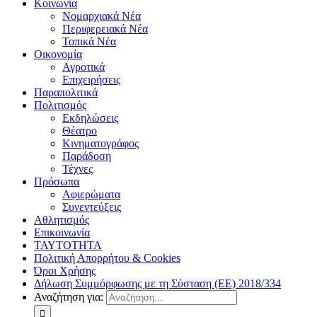
Κοινωνία
Νομαρχιακά Νέα
Περιφερειακά Νέα
Τοπικά Νέα
Οικονομία
Αγροτικά
Επιχειρήσεις
Παραπολιτικά
Πολιτισμός
Εκδηλώσεις
Θέατρο
Κινηματογράφος
Παράδοση
Τέχνες
Πρόσωπα
Αφιερώματα
Συνεντεύξεις
Αθλητισμός
Επικοινωνία
ΤΑΥΤΟΤΗΤΑ
Πολιτική Απορρήτου & Cookies
Όροι Χρήσης
Δήλωση Συμμόρφωσης με τη Σύσταση (ΕΕ) 2018/334
Αναζήτηση για: