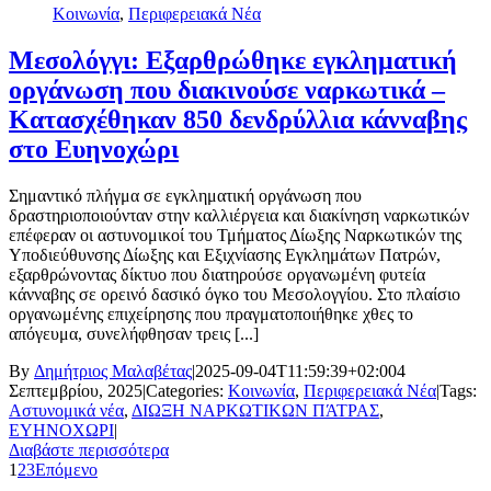
Κοινωνία
,
Περιφερειακά Νέα
Μεσολόγγι: Εξαρθρώθηκε εγκληματική
οργάνωση που διακινούσε ναρκωτικά –
Κατασχέθηκαν 850 δενδρύλλια κάνναβης
στο Ευηνοχώρι
Σημαντικό πλήγμα σε εγκληματική οργάνωση που
δραστηριοποιούνταν στην καλλιέργεια και διακίνηση ναρκωτικών
επέφεραν οι αστυνομικοί του Τμήματος Δίωξης Ναρκωτικών της
Υποδιεύθυνσης Δίωξης και Εξιχνίασης Εγκλημάτων Πατρών,
εξαρθρώνοντας δίκτυο που διατηρούσε οργανωμένη φυτεία
κάνναβης σε ορεινό δασικό όγκο του Μεσολογγίου. Στο πλαίσιο
οργανωμένης επιχείρησης που πραγματοποιήθηκε χθες το
απόγευμα, συνελήφθησαν τρεις [...]
By
Δημήτριος Μαλαβέτας
|
2025-09-04T11:59:39+02:00
4
Σεπτεμβρίου, 2025
|
Categories:
Κοινωνία
,
Περιφερειακά Νέα
|
Tags:
Αστυνομικά νέα
,
ΔΙΩΞΗ ΝΑΡΚΩΤΙΚΩΝ ΠΆΤΡΑΣ
,
ΕΥΗΝΟΧΩΡΙ
|
Διαβάστε περισσότερα
1
2
3
Επόμενο