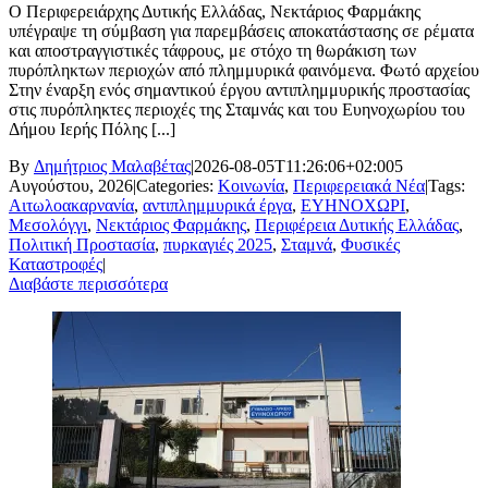
Ο Περιφερειάρχης Δυτικής Ελλάδας, Νεκτάριος Φαρμάκης
υπέγραψε τη σύμβαση για παρεμβάσεις αποκατάστασης σε ρέματα
και αποστραγγιστικές τάφρους, με στόχο τη θωράκιση των
πυρόπληκτων περιοχών από πλημμυρικά φαινόμενα. Φωτό αρχείου
Στην έναρξη ενός σημαντικού έργου αντιπλημμυρικής προστασίας
στις πυρόπληκτες περιοχές της Σταμνάς και του Ευηνοχωρίου του
Δήμου Ιερής Πόλης [...]
By
Δημήτριος Μαλαβέτας
|
2026-08-05T11:26:06+02:00
5
Αυγούστου, 2026
|
Categories:
Κοινωνία
,
Περιφερειακά Νέα
|
Tags:
Αιτωλοακαρνανία
,
αντιπλημμυρικά έργα
,
ΕΥΗΝΟΧΩΡΙ
,
Μεσολόγγι
,
Νεκτάριος Φαρμάκης
,
Περιφέρεια Δυτικής Ελλάδας
,
Πολιτική Προστασία
,
πυρκαγιές 2025
,
Σταμνά
,
Φυσικές
Καταστροφές
|
Διαβάστε περισσότερα