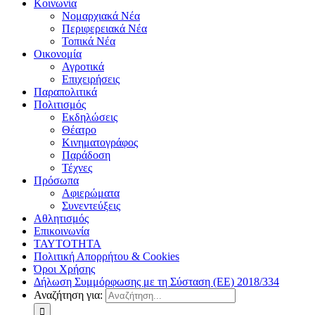
Κοινωνία
Νομαρχιακά Νέα
Περιφερειακά Νέα
Τοπικά Νέα
Οικονομία
Αγροτικά
Επιχειρήσεις
Παραπολιτικά
Πολιτισμός
Εκδηλώσεις
Θέατρο
Κινηματογράφος
Παράδοση
Τέχνες
Πρόσωπα
Αφιερώματα
Συνεντεύξεις
Αθλητισμός
Επικοινωνία
ΤΑΥΤΟΤΗΤΑ
Πολιτική Απορρήτου & Cookies
Όροι Χρήσης
Δήλωση Συμμόρφωσης με τη Σύσταση (ΕΕ) 2018/334
Αναζήτηση για: