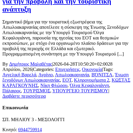
για την προβολή και την τουριστική
ανάπτυξη
Σημαντικό βήμα για την τουριστική εξωστρέφεια της
Αιτωλοακαρνανίας αποτέλεσε η σύσκεψη της Ένωσης Ξενοδόχων
Αιτωλοακαρνανίας με την Υπουργό Τουρισμού Όλγα
Κεφαλογιάννη, παρουσία της ηγεσίας του ΕΟΤ και θεσμικών
εκπροσώπων, με στόχο ένα οργανωμένο πλαίσιο δράσεων για την
προβολή της περιοχής σε Ελλάδα και εξωτερικό.
Προγραμματισμένη συνάντηση με την Υπουργό Τουρισμού [...]
By
Δημήτριος Μαλαβέτας
|
2026-04-28T10:50:20+02:00
28
Απριλίου, 2026
|
Categories:
Επιχειρήσεις
,
Οικονομία
|
Tags:
Αγγελική Βαρελά
,
Αγρίνιο
,
Αιτωλοακαρνανία
,
ΒΌΝΙΤΣΑ
,
Ένωση
ξενοδόχων Αιτωλοακαρνανίας
,
ΕΟΤ
,
Κληρονομήματα 2
,
ΚΩΣΤΑΣ
ΚΑΡΑΓΚΟΥΝΗΣ
,
Νίκη Φλώρου
,
Όλγα Κεφαλογιάννη
,
Πάλαιρος
,
ΤΟΥΡΙΣΜΟΣ
,
ΥΠΟΥΡΓΕΙΟ ΤΟΥΡΙΣΜΟΥ
|
Διαβάστε περισσότερα
Επικοινωνία
ΣΠ. ΜΗΛΙΟΥ 3 - ΜΕΣΟΛΟΓΓΙ
Κινητό:
6944759914