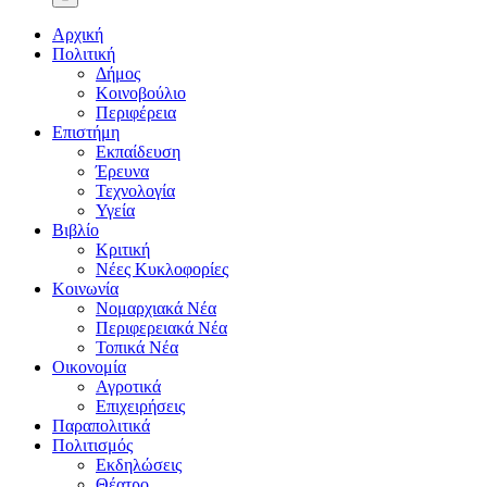
Αρχική
Πολιτική
Δήμος
Κοινοβούλιο
Περιφέρεια
Επιστήμη
Εκπαίδευση
Έρευνα
Τεχνολογία
Υγεία
Βιβλίο
Κριτική
Νέες Κυκλοφορίες
Κοινωνία
Νομαρχιακά Νέα
Περιφερειακά Νέα
Τοπικά Νέα
Οικονομία
Αγροτικά
Επιχειρήσεις
Παραπολιτικά
Πολιτισμός
Εκδηλώσεις
Θέατρο