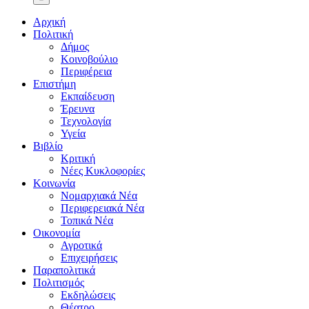
Αρχική
Πολιτική
Δήμος
Κοινοβούλιο
Περιφέρεια
Επιστήμη
Εκπαίδευση
Έρευνα
Τεχνολογία
Υγεία
Βιβλίο
Κριτική
Νέες Κυκλοφορίες
Κοινωνία
Νομαρχιακά Νέα
Περιφερειακά Νέα
Τοπικά Νέα
Οικονομία
Αγροτικά
Επιχειρήσεις
Παραπολιτικά
Πολιτισμός
Εκδηλώσεις
Θέατρο