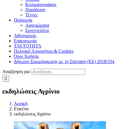
Κινηματογράφος
Παράδοση
Τέχνες
Πρόσωπα
Αφιερώματα
Συνεντεύξεις
Αθλητισμός
Επικοινωνία
ΤΑΥΤΟΤΗΤΑ
Πολιτική Απορρήτου & Cookies
Όροι Χρήσης
Δήλωση Συμμόρφωσης με τη Σύσταση (ΕΕ) 2018/334
Αναζήτηση για:
εκδηλώσεις Αγρίνιο
Αρχική
Ετικέτα:
εκδηλώσεις Αγρίνιο