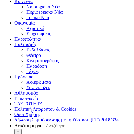
Κοινωνία
Νομαρχιακά Νέα
Περιφερειακά Νέα
Τοπικά Νέα
Οικονομία
Αγροτικά
Επιχειρήσεις
Παραπολιτικά
Πολιτισμός
Εκδηλώσεις
Θέατρο
Κινηματογράφος
Παράδοση
Τέχνες
Πρόσωπα
Αφιερώματα
Συνεντεύξεις
Αθλητισμός
Επικοινωνία
ΤΑΥΤΟΤΗΤΑ
Πολιτική Απορρήτου & Cookies
Όροι Χρήσης
Δήλωση Συμμόρφωσης με τη Σύσταση (ΕΕ) 2018/334
Αναζήτηση για: