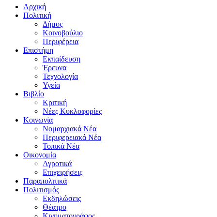
Αρχική
Πολιτική
Δήμος
Κοινοβούλιο
Περιφέρεια
Επιστήμη
Εκπαίδευση
Έρευνα
Τεχνολογία
Υγεία
Βιβλίο
Κριτική
Νέες Κυκλοφορίες
Κοινωνία
Νομαρχιακά Νέα
Περιφερειακά Νέα
Τοπικά Νέα
Οικονομία
Αγροτικά
Επιχειρήσεις
Παραπολιτικά
Πολιτισμός
Εκδηλώσεις
Θέατρο
Κινηματογράφος