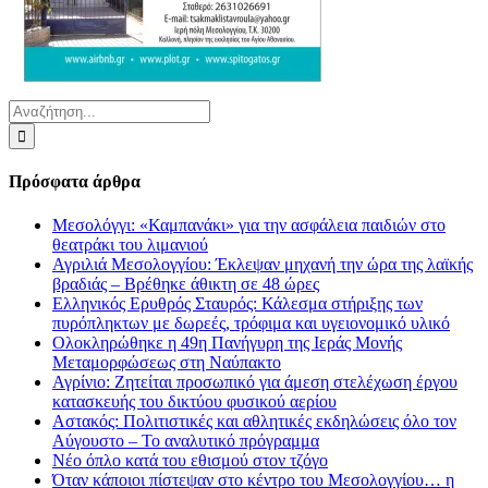
Αναζήτηση
για:
Πρόσφατα άρθρα
Μεσολόγγι: «Καμπανάκι» για την ασφάλεια παιδιών στο
θεατράκι του λιμανιού
Αγριλιά Μεσολογγίου: Έκλεψαν μηχανή την ώρα της λαϊκής
βραδιάς – Βρέθηκε άθικτη σε 48 ώρες
Ελληνικός Ερυθρός Σταυρός: Κάλεσμα στήριξης των
πυρόπληκτων με δωρεές, τρόφιμα και υγειονομικό υλικό
Ολοκληρώθηκε η 49η Πανήγυρη της Ιεράς Μονής
Μεταμορφώσεως στη Ναύπακτο
Αγρίνιο: Ζητείται προσωπικό για άμεση στελέχωση έργου
κατασκευής του δικτύου φυσικού αερίου
Αστακός: Πολιτιστικές και αθλητικές εκδηλώσεις όλο τον
Αύγουστο – Το αναλυτικό πρόγραμμα
Νέο όπλο κατά του εθισμού στον τζόγο
Όταν κάποιοι πίστεψαν στο κέντρο του Μεσολογγίου… η