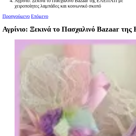
Αγρίνιο: Ξεκινά το Πασχαλινό Bazaar της ΕΛΕΠΑΠ με
χειροποίητες λαμπάδες και κοινωνικό σκοπό
Προηγούμενο
Επόμενο
Αγρίνιο: Ξεκινά το Πασχαλινό Bazaar της
Προβολή
μεγαλύτερης
εικόνας