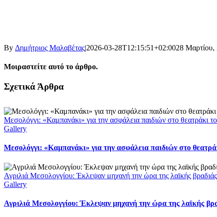
By
Δημήτριος Μαλαβέτας
|
2026-03-28T12:15:51+02:00
28 Μαρτίου,
Μοιραστείτε αυτό το άρθρο.
Facebook
X
LinkedIn
WhatsApp
Email
Σχετικά Άρθρα
Μεσολόγγι: «Καμπανάκι» για την ασφάλεια παιδιών στο θεατράκι το
Gallery
Μεσολόγγι: «Καμπανάκι» για την ασφάλεια παιδιών στο θεατράκ
Αγριλιά Μεσολογγίου: Έκλεψαν μηχανή την ώρα της λαϊκής βραδιάς
Gallery
Αγριλιά Μεσολογγίου: Έκλεψαν μηχανή την ώρα της λαϊκής βρα