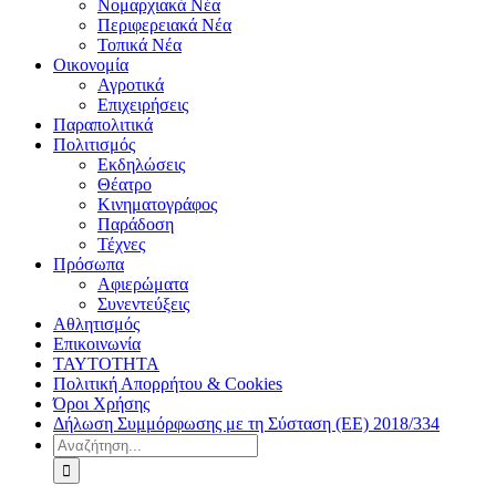
Νομαρχιακά Νέα
Περιφερειακά Νέα
Τοπικά Νέα
Οικονομία
Αγροτικά
Επιχειρήσεις
Παραπολιτικά
Πολιτισμός
Εκδηλώσεις
Θέατρο
Κινηματογράφος
Παράδοση
Τέχνες
Πρόσωπα
Αφιερώματα
Συνεντεύξεις
Αθλητισμός
Επικοινωνία
ΤΑΥΤΟΤΗΤΑ
Πολιτική Απορρήτου & Cookies
Όροι Χρήσης
Δήλωση Συμμόρφωσης με τη Σύσταση (ΕΕ) 2018/334
Αναζήτηση
για: