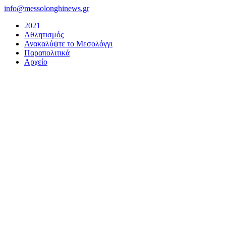
Μετάβαση
info@messolonghinews.gr
στο
2021
περιεχόμενο
Αθλητισμός
Ανακαλύψτε το Μεσολόγγι
Παραπολιτικά
Αρχείο