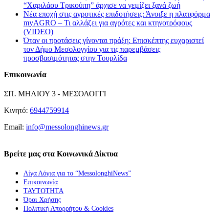
“Χαριλάου Τρικούπη” άρχισε να γεμίζει ξανά ζωή
Νέα εποχή στις αγροτικές επιδοτήσεις: Άνοιξε η πλατφόρμα
myAGRO – Τι αλλάζει για αγρότες και κτηνοτρόφους
(VIDEO)
Όταν οι προτάσεις γίνονται πράξη: Επισκέπτης ευχαριστεί
τον Δήμο Μεσολογγίου για τις παρεμβάσεις
προσβασιμότητας στην Τουρλίδα
Επικοινωνία
ΣΠ. ΜΗΛΙΟΥ 3 - ΜΕΣΟΛΟΓΓΙ
Κινητό:
6944759914
Email:
info@messolonghinews.gr
Βρείτε μας στα Κοινωνικά Δίκτυα
Λίγα Λόγια για το “MessolonghiNews”
Επικοινωνία
ΤΑΥΤΟΤΗΤΑ
Όροι Χρήσης
Πολιτική Απορρήτου & Cookies