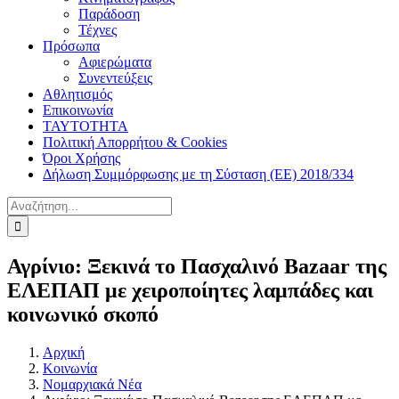
Παράδοση
Τέχνες
Πρόσωπα
Αφιερώματα
Συνεντεύξεις
Αθλητισμός
Επικοινωνία
ΤΑΥΤΟΤΗΤΑ
Πολιτική Απορρήτου & Cookies
Όροι Χρήσης
Δήλωση Συμμόρφωσης με τη Σύσταση (ΕΕ) 2018/334
Αναζήτηση
για:
Αγρίνιο: Ξεκινά το Πασχαλινό Bazaar της
ΕΛΕΠΑΠ με χειροποίητες λαμπάδες και
κοινωνικό σκοπό
Αρχική
Κοινωνία
Νομαρχιακά Νέα