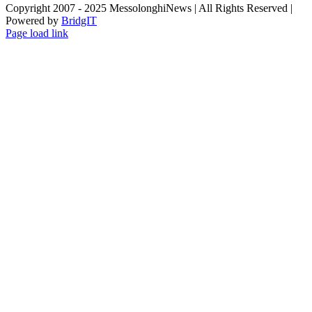
Copyright 2007 - 2025 MessolonghiNews | All Rights Reserved |
Powered by
BridgIT
YouTube
Facebook
Instagram
Page load link
Go
to
Top